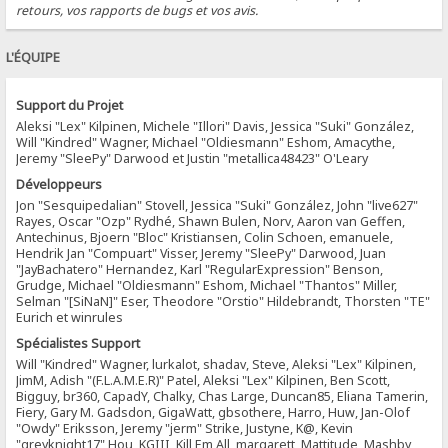
retours, vos rapports de bugs et vos avis.
L'ÉQUIPE
Support du Projet
Aleksi "Lex" Kilpinen, Michele "Illori" Davis, Jessica "Suki" González,
Will "Kindred" Wagner, Michael "Oldiesmann" Eshom, Amacythe,
Jeremy "SleePy" Darwood et Justin "metallica48423" O'Leary
Développeurs
Jon "Sesquipedalian" Stovell, Jessica "Suki" González, John "live627"
Rayes, Oscar "Ozp" Rydhé, Shawn Bulen, Norv, Aaron van Geffen,
Antechinus, Bjoern "Bloc" Kristiansen, Colin Schoen, emanuele,
Hendrik Jan "Compuart" Visser, Jeremy "SleePy" Darwood, Juan
"JayBachatero" Hernandez, Karl "RegularExpression" Benson,
Grudge, Michael "Oldiesmann" Eshom, Michael "Thantos" Miller,
Selman "[SiNaN]" Eser, Theodore "Orstio" Hildebrandt, Thorsten "TE"
Eurich et winrules
Spécialistes Support
Will "Kindred" Wagner, lurkalot, shadav, Steve, Aleksi "Lex" Kilpinen,
JimM, Adish "(F.L.A.M.E.R)" Patel, Aleksi "Lex" Kilpinen, Ben Scott,
Bigguy, br360, CapadY, Chalky, Chas Large, Duncan85, Eliana Tamerin,
Fiery, Gary M. Gadsdon, GigaWatt, gbsothere, Harro, Huw, Jan-Olof
"Owdy" Eriksson, Jeremy "jerm" Strike, Justyne, K@, Kevin
"greyknight17" Hou, KGIII, Kill Em All, margarett, Mattitude, Mashby,