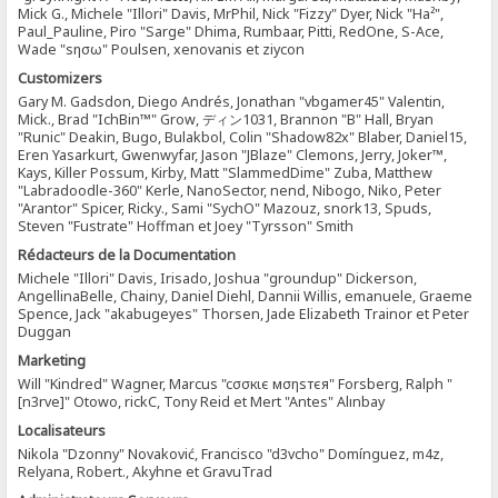
Mick G., Michele "Illori" Davis, MrPhil, Nick "Fizzy" Dyer, Nick "Ha²",
Paul_Pauline, Piro "Sarge" Dhima, Rumbaar, Pitti, RedOne, S-Ace,
Wade "sησω" Poulsen, xenovanis et ziycon
Customizers
Gary M. Gadsdon, Diego Andrés, Jonathan "vbgamer45" Valentin,
Mick., Brad "IchBin™" Grow, ディン1031, Brannon "B" Hall, Bryan
"Runic" Deakin, Bugo, Bulakbol, Colin "Shadow82x" Blaber, Daniel15,
Eren Yasarkurt, Gwenwyfar, Jason "JBlaze" Clemons, Jerry, Joker™,
Kays, Killer Possum, Kirby, Matt "SlammedDime" Zuba, Matthew
"Labradoodle-360" Kerle, NanoSector, nend, Nibogo, Niko, Peter
"Arantor" Spicer, Ricky., Sami "SychO" Mazouz, snork13, Spuds,
Steven "Fustrate" Hoffman et Joey "Tyrsson" Smith
Rédacteurs de la Documentation
Michele "Illori" Davis, Irisado, Joshua "groundup" Dickerson,
AngellinaBelle, Chainy, Daniel Diehl, Dannii Willis, emanuele, Graeme
Spence, Jack "akabugeyes" Thorsen, Jade Elizabeth Trainor et Peter
Duggan
Marketing
Will "Kindred" Wagner, Marcus "cσσкιє мσηѕтєя" Forsberg, Ralph "
[n3rve]" Otowo, rickC, Tony Reid et Mert "Antes" Alınbay
Localisateurs
Nikola "Dzonny" Novaković, Francisco "d3vcho" Domínguez, m4z,
Relyana, Robert., Akyhne et GravuTrad