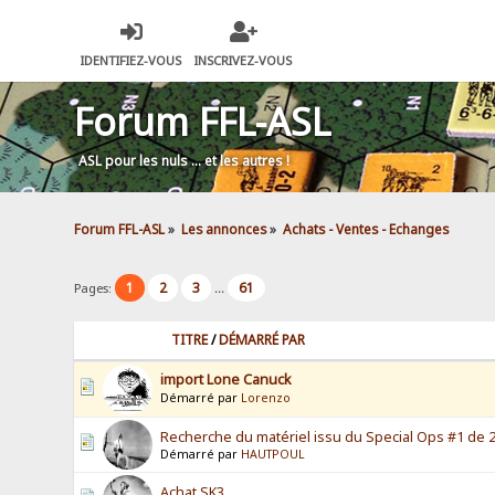
IDENTIFIEZ-VOUS
INSCRIVEZ-VOUS
Forum FFL-ASL
ASL pour les nuls … et les autres !
Forum FFL-ASL
»
Les annonces
»
Achats - Ventes - Echanges
1
2
3
61
Pages:
...
TITRE
/
DÉMARRÉ PAR
import Lone Canuck
Démarré par
Lorenzo
Recherche du matériel issu du Special Ops #1 de 
Démarré par
HAUTPOUL
Achat SK3