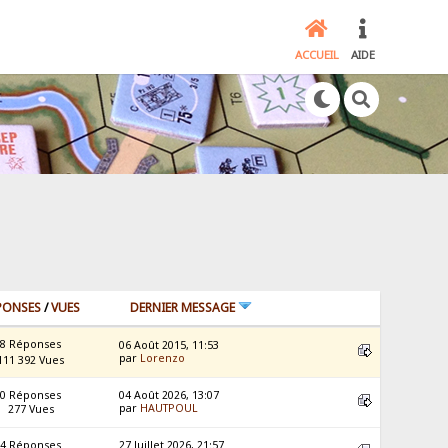
ACCUEIL
AIDE
PONSES
/
VUES
DERNIER MESSAGE
8 Réponses
06 Août 2015, 11:53
par
Lorenzo
111 392 Vues
0 Réponses
04 Août 2026, 13:07
par
HAUTPOUL
277 Vues
4 Réponses
27 Juillet 2026, 21:57