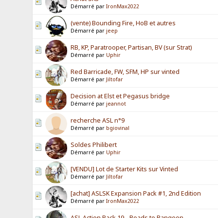
Démarré par
IronMax2022
(vente) Bounding Fire, HoB et autres
Démarré par
jeep
RB, KP, Paratrooper, Partisan, BV (sur Strat)
Démarré par
Uphir
Red Barricade, FW, SFM, HP sur vinted
Démarré par
Jiltofar
Decision at Elst et Pegasus bridge
Démarré par
jeannot
recherche ASL n°9
Démarré par
bgiovinal
Soldes Philibert
Démarré par
Uphir
[VENDU] Lot de Starter Kits sur Vinted
Démarré par
Jiltofar
[achat] ASLSK Expansion Pack #1, 2nd Edition
Démarré par
IronMax2022
ASL Action Pack 19 - Roads to Rangoon