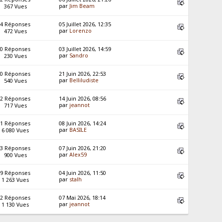
par
Jim Beam
367 Vues
4 Réponses
05 Juillet 2026, 12:35
par
Lorenzo
472 Vues
0 Réponses
03 Juillet 2026, 14:59
par
Sandro
230 Vues
0 Réponses
21 Juin 2026, 22:53
par
Belliludiste
540 Vues
2 Réponses
14 Juin 2026, 08:56
par
jeannot
717 Vues
1 Réponses
08 Juin 2026, 14:24
par
BASILE
6 080 Vues
3 Réponses
07 Juin 2026, 21:20
par
Alex59
900 Vues
9 Réponses
04 Juin 2026, 11:50
par
stalh
1 263 Vues
2 Réponses
07 Mai 2026, 18:14
par
jeannot
1 130 Vues