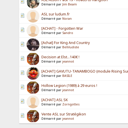
Démarré par
Jim Beam
ASL sur ludum.fr
Démarré par
Noran
[ACHAT] - Forgotten War
Démarré par
Sandro
[Achat] For King And Country
Démarré par
Belliludiste
Decision at Elst...140€ !
Démarré par
jeannot
[ACHAT] GAVUTU-TANAMBOGO (module Rising Su
Démarré par
BASILE
Hollow Legion (1989) à 29 euros !
Démarré par
jeannot
[ACHAT] ASL SK
Démarré par
Zorngottes
Vente ASL sur Stratégikon
Démarré par
jeannot