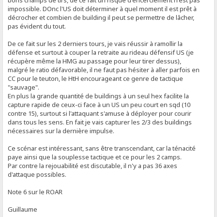
bons champs de tirs, de ce fait un risque d'encerclement n'est pas
impossible. DOnc l'US doit déterminer à quel moment il est prêt à
décrocher et combien de building il peut se permettre de lâcher,
pas évident du tout.
De ce fait sur les 2 derniers tours, je vais réussir à ramollir la
défense et surtout à couper la retraite au rideau défensif US (je
récupère même la HMG au passage pour leur tirer dessus),
malgré le ratio défavorable, il ne faut pas hésiter à aller parfois en
CC pour le teuton, le HtH encourageant ce genre de tactique
"sauvage".
En plus la grande quantité de buildings à un seul hex facilite la
capture rapide de ceux-ci face à un US un peu court en sqd (10
contre 15), surtout si l'attaquant s'amuse à déployer pour courir
dans tous les sens. En fait je vais capturer les 2/3 des buildings
nécessaires sur la dernière impulse.
Ce scénar est intéressant, sans être transcendant, car la ténacité
paye ainsi que la souplesse tactique et ce pour les 2 camps.
Par contre la rejouabilité est discutable, il n'y a pas 36 axes
d'attaque possibles.
Note 6 sur le ROAR
Guillaume