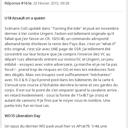
Réponse #16 le:
23 Février 2015, 09:38
U18 Assault on a queen
Scénario CoD updaté dans "Turning the tide" et joué en novembre
dernier à Ver contre Ungern. l'action est tellement originale qu'il
fallait que j'en fasse un CR. 10/5/40, un commando aéroporté
allemand tente d'enlever la reine des Pays-Bas. c'est un "what-if"
très original, c'est sûr avec UNE page de SSR. J'ai tellement été
concentré sur leur lecture que j'ai compris l'inverse des VC au
départ ! Les allemands entrent sur motos/SC et Ungern, un peu
imbibé - essayez avec votre adversaire, ça marche et je ne l'ai pas
forcé ! - prend trop de risques en OG et mes tirs médiocres font
des dégâts. Mais ses troupes sont suffisamment "méchantes"
avec 10-3 & 9-2 qu'il prend pied dans les bâtiments de la carte 6.
S'ensuit une course à l'échalote derrière la reine et ses gardes du
corps. Il est sur le point de s'en emparer quand la cavalerie arrive -
en retard évidemment - sous la forme de 11x457 (je crois) et
autant de camions !!! Je finis par le noyer sous le nombre. Une
partie très fun en tout cas.
WO15 Liberation Day
Un opus du dernier WO pack joué hier vs APrat79. 1/44, une