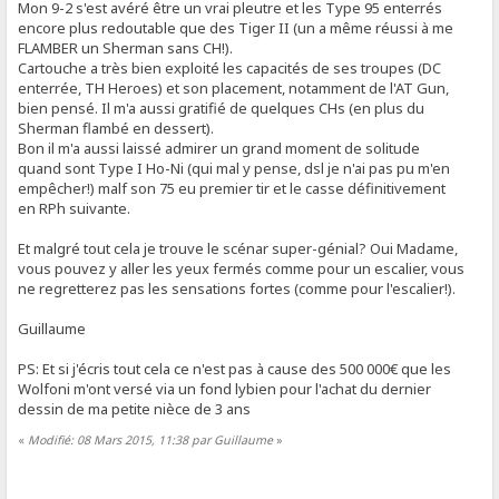
Mon 9-2 s'est avéré être un vrai pleutre et les Type 95 enterrés
encore plus redoutable que des Tiger II (un a même réussi à me
FLAMBER un Sherman sans CH!).
Cartouche a très bien exploité les capacités de ses troupes (DC
enterrée, TH Heroes) et son placement, notamment de l'AT Gun,
bien pensé. Il m'a aussi gratifié de quelques CHs (en plus du
Sherman flambé en dessert).
Bon il m'a aussi laissé admirer un grand moment de solitude
quand sont Type I Ho-Ni (qui mal y pense, dsl je n'ai pas pu m'en
empêcher!) malf son 75 eu premier tir et le casse définitivement
en RPh suivante.
Et malgré tout cela je trouve le scénar super-génial? Oui Madame,
vous pouvez y aller les yeux fermés comme pour un escalier, vous
ne regretterez pas les sensations fortes (comme pour l'escalier!).
Guillaume
PS: Et si j'écris tout cela ce n'est pas à cause des 500 000€ que les
Wolfoni m'ont versé via un fond lybien pour l'achat du dernier
dessin de ma petite nièce de 3 ans
«
Modifié: 08 Mars 2015, 11:38 par Guillaume
»