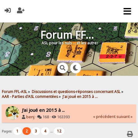
Forum FFL-ASL
ASL pour les nuls … et les autres !
Forum FFL-ASL
»
Discussions et questions-réponses concernant ASL
»
AAR - Parties d'ASL commentées
»
J'ai joué en 2015 à ...
J'ai joué en 2015 à ...
« précédent
suivant »
benj
·
168 ·
163393
1
2
3
4
12
Pages:
...