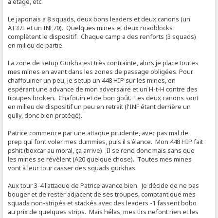
à étage, etc.
Le japonais a 8 squads, deux bons leaders et deux canons (un
AT37L et un INF70). Quelques mines et deux roadblocks
complètent le dispositif. Chaque camp a des renforts (3 squads)
en milieu de partie.
La zone de setup Gurkha est très contrainte, alors je place toutes
mes mines en avant dans les zones de passage obligées. Pour
chaffouiner un peu, je setup un 448 HIP sur les mines, en
espérant une advance de mon adversaire et un H-t-H contre des
troupes broken. Chafouin et de bon goût. Les deux canons sont
en milieu de dispositif un peu en retrait (l'INF étant derrière un
gully, donc bien protégé).
Patrice commence par une attaque prudente, avec pas mal de
prep qui font voler mes dummies, puis il s'élance. Mon 448 HIP fait
pshit (boxcar au moral, ça arrive). Il se rend donc mais sans que
les mines se révèlent (A20 quelque chose). Toutes mes mines
vont à leur tour casser des squads gurkhas.
Aux tour 3-4 l'attaque de Patrice avance bien. Je décide de ne pas
bouger et de rester adjacent de ses troupes, comptant que mes
squads non-stripés et stackés avec des leaders -1 fassent bobo
au prix de quelques strips. Mais hélas, mes tirs nefont rien et les