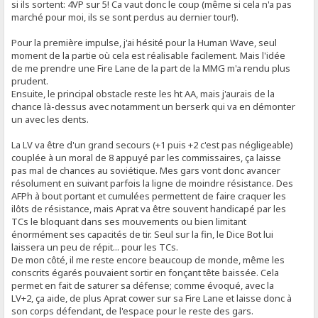
si ils sortent: 4VP sur 5! Ca vaut donc le coup (même si cela n'a pas
marché pour moi, ils se sont perdus au dernier tour!).
Pour la première impulse, j'ai hésité pour la Human Wave, seul
moment de la partie où cela est réalisable facilement. Mais l'idée
de me prendre une Fire Lane de la part de la MMG m'a rendu plus
prudent.
Ensuite, le principal obstacle reste les ht AA, mais j'aurais de la
chance là-dessus avec notamment un berserk qui va en démonter
un avec les dents.
La LV va être d'un grand secours (+1 puis +2 c'est pas négligeable)
couplée à un moral de 8 appuyé par les commissaires, ça laisse
pas mal de chances au soviétique. Mes gars vont donc avancer
résolument en suivant parfois la ligne de moindre résistance. Des
AFPh à bout portant et cumulées permettent de faire craquer les
ilôts de résistance, mais Aprat va être souvent handicapé par les
TCs le bloquant dans ses mouvements ou bien limitant
énormément ses capacités de tir. Seul sur la fin, le Dice Bot lui
laissera un peu de répit... pour les TCs.
De mon côté, il me reste encore beaucoup de monde, même les
conscrits égarés pouvaient sortir en fonçant tête baissée. Cela
permet en fait de saturer sa défense; comme évoqué, avec la
LV+2, ça aide, de plus Aprat cower sur sa Fire Lane et laisse donc à
son corps défendant, de l'espace pour le reste des gars.