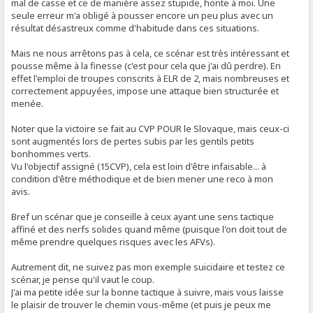
mal de casse et ce de manière assez stupide, honte à moi. Une
seule erreur m'a obligé à pousser encore un peu plus avec un
résultat désastreux comme d'habitude dans ces situations.
Mais ne nous arrêtons pas à cela, ce scénar est très intéressant et
pousse même à la finesse (c'est pour cela que j'ai dû perdre). En
effet l'emploi de troupes conscrits à ELR de 2, mais nombreuses et
correctement appuyées, impose une attaque bien structurée et
menée.
Noter que la victoire se fait au CVP POUR le Slovaque, mais ceux-ci
sont augmentés lors de pertes subis par les gentils petits
bonhommes verts.
Vu l'objectif assigné (15CVP), cela est loin d'être infaisable... à
condition d'être méthodique et de bien mener une reco à mon
avis.
Bref un scénar que je conseille à ceux ayant une sens tactique
affiné et des nerfs solides quand même (puisque l'on doit tout de
même prendre quelques risques avec les AFVs).
Autrement dit, ne suivez pas mon exemple suicidaire et testez ce
scénar, je pense qu'il vaut le coup.
J'ai ma petite idée sur la bonne tactique à suivre, mais vous laisse
le plaisir de trouver le chemin vous-même (et puis je peux me