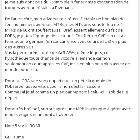
Je me suis donc pris du 150mm plein fer sur mes concentration de
troupes avec un résultat à l'avenant.
De l'autre côté, mon adversaire a réussi à établir un bon plan de
feu, notamment avec ses MTRs, mes HTs pris sous le feu de 4
MTRs de 60 ont souffert aussi. Bref, essentiellement du fait de
l'OBA, je jettes l'éponge dès le tour 1. En effet, un CVP cap est à
tenir pour le germain (en concurrence avec celui de l'US) en plus
des autres VCs.
Vus la perte prématurée de 4à 5 AFVs, même légers, cela
hypothèque toute chance de victoire allemande car non
seulement on court après les CVP, mais en plus on a plus assez de
monde pour cela.
Donc si l'OBA rate son coup et que l'on pète la gueule de
l'Observer assez vite, c cool, sinon c'est la m.e.r.d.e
Comme j'ai joué comme un pied par rapport à celui-ci.... zob dès le
départ
Donc très bof, bof, surtout après une MPh lourdingue à gérer avec
moults engins et un pont à traverser
Note 5 sur le ROAR
Guillaume