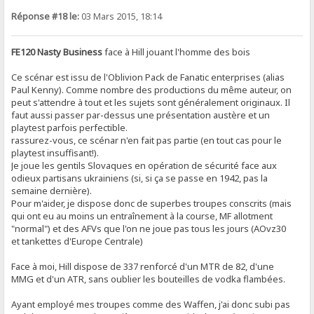
Réponse #18 le:
03 Mars 2015, 18:14
FE120 Nasty Business
face à Hill jouant l'homme des bois
Ce scénar est issu de l'Oblivion Pack de Fanatic enterprises (alias
Paul Kenny). Comme nombre des productions du même auteur, on
peut s'attendre à tout et les sujets sont généralement originaux. Il
faut aussi passer par-dessus une présentation austère et un
playtest parfois perfectible.
rassurez-vous, ce scénar n'en fait pas partie (en tout cas pour le
playtest insuffisant!).
Je joue les gentils Slovaques en opération de sécurité face aux
odieux partisans ukrainiens (si, si ça se passe en 1942, pas la
semaine dernière).
Pour m'aider, je dispose donc de superbes troupes conscrits (mais
qui ont eu au moins un entraînement à la course, MF allotment
"normal") et des AFVs que l'on ne joue pas tous les jours (AOvz30
et tankettes d'Europe Centrale)
Face à moi, Hill dispose de 337 renforcé d'un MTR de 82, d'une
MMG et d'un ATR, sans oublier les bouteilles de vodka flambées.
Ayant employé mes troupes comme des Waffen, j'ai donc subi pas