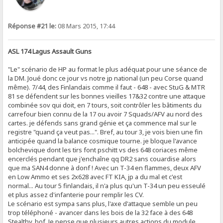
Réponse #21 le:
08 Mars 2015, 17:44
ASL 174 Lagus Assault Guns
"Le" scénario de HP au format le plus adéquat pour une séance de
la DM. Joué donc ce jour vs notre jp national (un peu Corse quand
même). 7/44, des Finlandais comme il faut - 648 - avec StuG & MTR
81 se défendent sur les bonnes vieilles 17&32 contre une attaque
combinée sov qui doit, en 7 tours, soit contrôler les bâtiments du
carrefour bien connu de la 17 ou avoir 7 Squads/AFV au nord des
cartes. je défends sans grand génie et ça commence mal sur le
registre "quand ça veut pas...". Bref, au tour 3, je vois bien une fin
anticipée quand la balance cosmique tourne. je bloque l'avance
bolchevique dont les tirs font pschitt vs des 648 coriaces même
encerclés pendant que j'enchaîne qq DR2 sans couardise alors
que ma SAN4 donne à donf ! Avec un T-34 en flammes, deux AFV
en Low Ammo et ses 2x628 avec FT KIA, jp a du mal et c'est
normal... Au tour 5 finlandais, il n'a plus qu'un T-34 un peu esseulé
et plus assez d'infanterie pour remplir les CV.
Le scénario est sympa sans plus, l'axe d'attaque semble un peu
trop téléphoné - avancer dans les bois de la 32 face à des 648
Stealthy, bof. Je pense que plusieurs autres actions du module