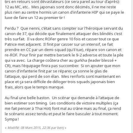
tirs en retours sont dévastateurs (ce sera pareil au tour d'après):
12 au MC, etc.. Mes japonais sont donc décimés, il ne me reste
plus rien au centre hormis un canon d'infanterie HIP qui se paye le
luxe de faire un 12 au premier tir !
Perdu ? Que nenni, c'était sans compter sur l'héroïque servant du
canon de 37, qui décide que finalement attaquer des blindés c'est
très surfait. Il va donc ROFer genre 10 fois et casser tout ce que
Patrice met adjacent. Il finit par casser sur un intensif, se fait
prendre en CC par un demi-squad (qu'il tue), répare son canon et
re-ROF. Pour finir par mettre berserk le 9-2 adverse et toute la pile
qui va avec. La charge coûtera cher au gurkha (leader blessé +
CR), mais l'équipage finira pas succomber. Si on ajouter que mon
canon d'infanterie finit par se réparer, ça sonne le glas de
l'attaque, qui perd de son élan. Mes renforts sont maintenant en
place et ça sera difficile de déloger trois squads japonais bien
frais, alors que le temps manque.
Au final une belle baston. Un scénar qui demande à l'attaque de
bien estimer son timing. Les conditions de victoire multiples (ça
me fait penser à Thai Hot) font mal au crâne mais au final, ça rend
le scénario assez tendu et peut le faire basculer à tout moment.
Sympa !
«
Modifié: 08 Mars 2015, 22:36 par benj
»