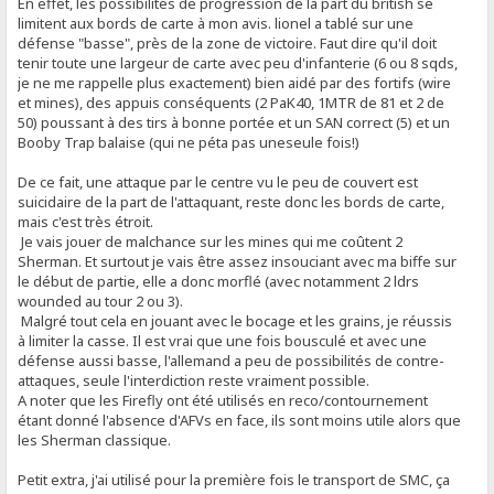
En effet, les possibilités de progression de la part du british se
limitent aux bords de carte à mon avis. lionel a tablé sur une
défense "basse", près de la zone de victoire. Faut dire qu'il doit
tenir toute une largeur de carte avec peu d'infanterie (6 ou 8 sqds,
je ne me rappelle plus exactement) bien aidé par des fortifs (wire
et mines), des appuis conséquents (2 PaK40, 1MTR de 81 et 2 de
50) poussant à des tirs à bonne portée et un SAN correct (5) et un
Booby Trap balaise (qui ne péta pas uneseule fois!)
De ce fait, une attaque par le centre vu le peu de couvert est
suicidaire de la part de l'attaquant, reste donc les bords de carte,
mais c'est très étroit.
Je vais jouer de malchance sur les mines qui me coûtent 2
Sherman. Et surtout je vais être assez insouciant avec ma biffe sur
le début de partie, elle a donc morflé (avec notamment 2 ldrs
wounded au tour 2 ou 3).
Malgré tout cela en jouant avec le bocage et les grains, je réussis
à limiter la casse. Il est vrai que une fois bousculé et avec une
défense aussi basse, l'allemand a peu de possibilités de contre-
attaques, seule l'interdiction reste vraiment possible.
A noter que les Firefly ont été utilisés en reco/contournement
étant donné l'absence d'AFVs en face, ils sont moins utile alors que
les Sherman classique.
Petit extra, j'ai utilisé pour la première fois le transport de SMC, ça