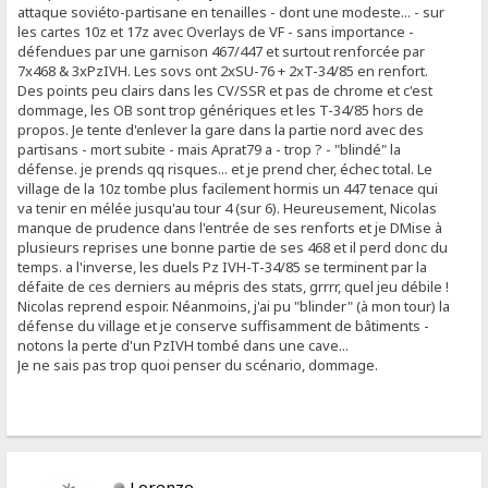
attaque soviéto-partisane en tenailles - dont une modeste... - sur
les cartes 10z et 17z avec Overlays de VF - sans importance -
défendues par une garnison 467/447 et surtout renforcée par
7x468 & 3xPzIVH. Les sovs ont 2xSU-76 + 2xT-34/85 en renfort.
Des points peu clairs dans les CV/SSR et pas de chrome et c'est
dommage, les OB sont trop génériques et les T-34/85 hors de
propos. Je tente d'enlever la gare dans la partie nord avec des
partisans - mort subite - mais Aprat79 a - trop ? - "blindé" la
défense. je prends qq risques... et je prend cher, échec total. Le
village de la 10z tombe plus facilement hormis un 447 tenace qui
va tenir en mélée jusqu'au tour 4 (sur 6). Heureusement, Nicolas
manque de prudence dans l'entrée de ses renforts et je DMise à
plusieurs reprises une bonne partie de ses 468 et il perd donc du
temps. a l'inverse, les duels Pz IVH-T-34/85 se terminent par la
défaite de ces derniers au mépris des stats, grrrr, quel jeu débile !
Nicolas reprend espoir. Néanmoins, j'ai pu "blinder" (à mon tour) la
défense du village et je conserve suffisamment de bâtiments -
notons la perte d'un PzIVH tombé dans une cave...
Je ne sais pas trop quoi penser du scénario, dommage.
Lorenzo