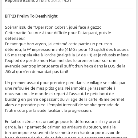
Réponse #28 le:
21 Mars 2015, 14:21
BFP23 Prelim To Death Night
Scénar issu de "Operation Cobra", joué face à gazzo.
Cette partie fut tour à tour difficile pour l'attaquant, puis le
défenseur.
En tant que bon aryen, j'ai entamé cette partie un peu trop
détendu, la FP impressionnante (4 MGs pour 10 sqds!) des troupes
US me rappela vite à l'ordre (malgré la LV de +1) et je réussis même
l'exploit de perdre mon Hummel dès le premier tour sur une
avancée par trop imprudente (il suffit d'un hex!) dans la LOS de la
.50cal qui n'en demandait pas tant!
Un premier assaut pour prendre pied dans le village se solda par
une refoulée de mes p'tits gars. Néanmoins, je rassemble à
nouveau tout le monde et repart à l'assaut. Le petit bout de
building en pierre dépassant du village de la carte 46 me permet
alors de prendre pied. L'emploi intensif de smoke grenade de
l'autre côté par la suite facilitant la progression.
En fait ce scénar est un piège pour le défenseur si il n'y prend
garde. la FP permet de calmer les ardeurs du teuton, mais le
terrain impose souvent de se mettre en hauteur pour avoir de