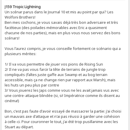
J159 Tropic Lightning
Un scénar parus dans le Journal 10 et mis au point par qui? Les
Wolfoni Brothers!
Ben mes cochons, je vous savais déjà très bon adversaire et très
facétieux (des poilades mémorables avec Eric a quasiment
chacune de nos parties), mais en plus vous nous servez des bons
scénars!
Vous l'aurez compris, je vous conseille fortement ce scénario qui a
plusieurs mérites:
1/ Il va vous permettre de jouer vos pions de Rising Sun
2/ Il ne va pas vous farcir la tête de terrains de jungle trop
compliqués (faîtes juste gaffe aux Swamp et au bog terrain
accessible, mais ça ne change rien par rapport aux Marsh), mais
les huts un peu plus par contre
3/ Vous jouerez les Japs comme vous ne les avait jamais vus avec
une contre-attaque blindée (si, si! Impératrice comme ils disent au
cinéma!)
Bon, c'est pas faute d'avoir essayé de massacrer la partie: j'ai choisi
un mauvais axe d'attaque et n'ai pas réussi à garder une cohésion
à celle-ci. Pour couronner le tout, j'ai été trop pusillanime avec les
Stuart au départ.