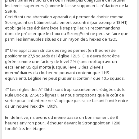
les levels supérieurs (comme le laisse supposer la rédaction de la
SSR4).
Ceci étant une aberration apparaît qui permet de choisir comme
Strongpoint un bâtiment totalement excentré (par exemple 13 H1)
et oblige le cas échéant l'Axe à s'éparpiller. Ns recommandons
donc de préciser que le choix du StrongPoint ne peut se faire que
parmi les immeubles situés ds un rayon de 5 hexes de 12Q5.
3° Une application stricte des règles permet (en théorie) de
positionner 27,5 squads ds l'église 12U5 ! Elle devra donc être
gérée comme une factory de level 2 ½ (sans rooftop) avc un
escalier en U5 qui monte jusqu’au level 3 (les 2 levels
intermédiaires du clocher ne pouvant contenir que 1 HS-
equivalent). L'église ne peut plus ainsi contenir que 10,5 squads.
4° Les règles des AT Ditch sont trop succintement rédigées ds le
Rule Book (B 27.56 : 5 lignes !) et nous proposons que le coût de
sortie pour l'infanterie ne s'applique pas si, ce faisant l'unité entre
ds un nouvel hex d'AT Ditch.
En définitive, ns avons qd même passé un bon moment de 8
heures environ pour... échouer devant le Strongpoint en 1206
fortifié à ts les étages.