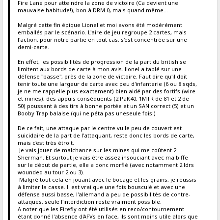
Fire Lane pour atteindre la zone de victoire (Ca devient une
mauvaise habitude!), bon à DRM 0, mais quand même...
Malgré cette fin épique Lionel et moi avons été modérément
emballés par le scénario. L'aire de jeu regroupe 2 cartes, mais
l'action, pour notre partie en tout cas, s'est concentrée sur une
demi-carte.
En effet, les possibilités de progression de la part du british se
limitent aux bords de carte à mon avis. lionel a tablé sur une
défense "basse", près de la zone de victoire. Faut dire qu'il doit
tenir toute une largeur de carte avec peu d'infanterie (6 ou 8 sqds,
je ne me rappelle plus exactement) bien aidé par des fortifs (wire
et mines), des appuis conséquents (2 PaK40, 1MTR de 81 et 2 de
50) poussant à des tirs à bonne portée et un SAN correct (5) et un
Booby Trap balaise (qui ne péta pas uneseule fois!)
De ce fait, une attaque par le centre vu le peu de couvert est
suicidaire de la part de l'attaquant, reste donc les bords de carte,
mais c'est très étroit.
Je vais jouer de malchance sur les mines qui me coûtent 2
Sherman. Et surtout je vais être assez insouciant avec ma biffe
sur le début de partie, elle a donc morflé (avec notamment 2 ldrs
wounded au tour 2 ou 3).
Malgré tout cela en jouant avec le bocage et les grains, je réussis
à limiter la casse. Il est vrai que une fois bousculé et avec une
défense aussi basse, l'allemand a peu de possibilités de contre-
attaques, seule l'interdiction reste vraiment possible.
A noter que les Firefly ont été utilisés en reco/contournement
étant donné l'absence d'AFVs en face, ils sont moins utile alors que