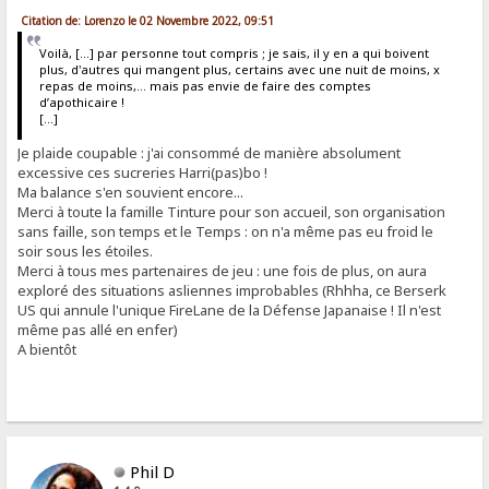
Citation de: Lorenzo le 02 Novembre 2022, 09:51
Voilà, [...] par personne tout compris ; je sais, il y en a qui boivent
plus, d'autres qui mangent plus, certains avec une nuit de moins, x
repas de moins,... mais pas envie de faire des comptes
d’apothicaire !
[...]
Je plaide coupable : j'ai consommé de manière absolument
excessive ces sucreries Harri(pas)bo !
Ma balance s'en souvient encore...
Merci à toute la famille Tinture pour son accueil, son organisation
sans faille, son temps et le Temps : on n'a même pas eu froid le
soir sous les étoiles.
Merci à tous mes partenaires de jeu : une fois de plus, on aura
exploré des situations asliennes improbables (Rhhha, ce Berserk
US qui annule l'unique FireLane de la Défense Japanaise ! Il n'est
même pas allé en enfer)
A bientôt
Phil D