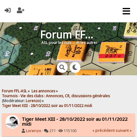
Forum FFL-ASL
ASL pour les nuls … et les autres !
Forum FFL-ASL
»
Les annonces
»
Tournois - Vie des clubs : Annonces, CR, discussions générales
(Modérateur:
Lorenzo
) »
Tiger Meet XIII - 28/10/2022 soir au 01/11/2022 midi
Tiger Meet XIII - 28/10/2022 soir au 01/11/2022
midi
« précédent
suivant »
Lorenzo
·
211 ·
115100