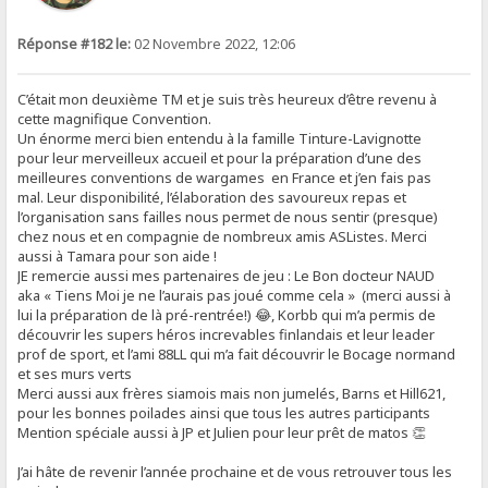
Réponse #182 le:
02 Novembre 2022, 12:06
C’était mon deuxième TM et je suis très heureux d’être revenu à
cette magnifique Convention.
Un énorme merci bien entendu à la famille Tinture-Lavignotte
pour leur merveilleux accueil et pour la préparation d’une des
meilleures conventions de wargames en France et j’en fais pas
mal. Leur disponibilité, l’élaboration des savoureux repas et
l’organisation sans failles nous permet de nous sentir (presque)
chez nous et en compagnie de nombreux amis ASListes. Merci
aussi à Tamara pour son aide !
JE remercie aussi mes partenaires de jeu : Le Bon docteur NAUD
aka « Tiens Moi je ne l’aurais pas joué comme cela » (merci aussi à
lui la préparation de là pré-rentrée!) 😂, Korbb qui m’a permis de
découvrir les supers héros increvables finlandais et leur leader
prof de sport, et l’ami 88LL qui m’a fait découvrir le Bocage normand
et ses murs verts
Merci aussi aux frères siamois mais non jumelés, Barns et Hill621,
pour les bonnes poilades ainsi que tous les autres participants
Mention spéciale aussi à JP et Julien pour leur prêt de matos 👏
J’ai hâte de revenir l’année prochaine et de vous retrouver tous les