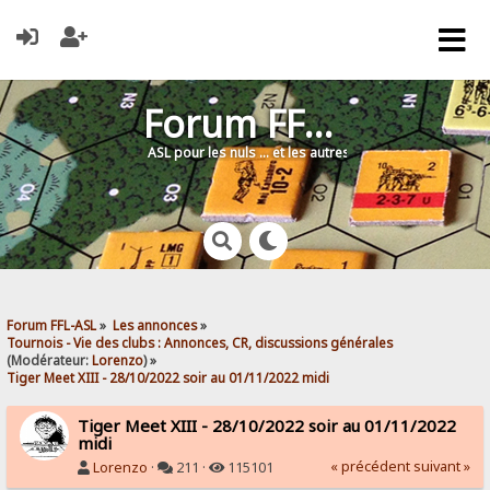
Forum FFL-ASL
ASL pour les nuls … et les autres !
Forum FFL-ASL
»
Les annonces
»
Tournois - Vie des clubs : Annonces, CR, discussions générales
(Modérateur:
Lorenzo
) »
Tiger Meet XIII - 28/10/2022 soir au 01/11/2022 midi
Tiger Meet XIII - 28/10/2022 soir au 01/11/2022
midi
« précédent
suivant »
Lorenzo
·
211 ·
115101