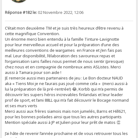
Réponse #182 le:
02 Novembre 2022, 12:06
C’était mon deuxième TM et je suis très heureux d’être revenu à
cette magnifique Convention.
Un énorme merci bien entendu à la famille Tinture-Lavignotte
pour leur merveilleux accueil et pour la préparation d’une des
meilleures conventions de wargames en France et j’en fais pas
mal. Leur disponibilité, l’élaboration des savoureux repas et
l’organisation sans failles nous permet de nous sentir (presque)
chez nous et en compagnie de nombreux amis ASListes. Merci
aussi à Tamara pour son aide !
JE remercie aussi mes partenaires de jeu : Le Bon docteur NAUD
aka « Tiens Moi je ne l’aurais pas joué comme cela » (merci aussi à
lui la préparation de là pré-rentrée!) 😂, Korbb qui m’a permis de
découvrir les supers héros increvables finlandais et leur leader
prof de sport, et l’ami 88LL qui m’a fait découvrir le Bocage normand
et ses murs verts
Merci aussi aux frères siamois mais non jumelés, Barns et Hill621,
pour les bonnes poilades ainsi que tous les autres participants
Mention spéciale aussi à JP et Julien pour leur prêt de matos 👏
J’ai hâte de revenir l’année prochaine et de vous retrouver tous les