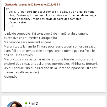
Citation de: Lorenzo le 02 Novembre 2022, 09:51
Voilà, [...] par personne tout compris ; je sais, il y en a qui boivent
plus, d'autres qui mangent plus, certains avec une nuit de moins, x
repas de moins,... mais pas envie de faire des comptes
d’apothicaire !
[...]
Je plaide coupable : j'ai consommé de manière absolument
excessive ces sucreries Harri(pas)bo !
Ma balance s'en souvient encore...
Merci à toute la famille Tinture pour son accueil, son organisation
sans faille, son temps et le Temps : on n'a même pas eu froid le
soir sous les étoiles.
Merci à tous mes partenaires de jeu : une fois de plus, on aura
exploré des situations asliennes improbables (Rhhha, ce Berserk
US qui annule l'unique FireLane de la Défense Japanaise ! Il n'est
même pas allé en enfer)
A bientôt
Phil D