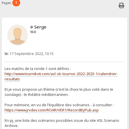
1
Pages:
Serge
10-0
le:
17 Septembre 2022, 10:15
Les matchs de la ronde 1 sont définis :
http://www.tournikoti.com/asl-sk-tournoi-2022-2023-1/calendrier-
resultats
Et je vous propose un thème (c'est le choix le plus voté dans le
sondage) : le théâtre méditerranéen.
Pour mémoire, en vu de l'équilibre des scénarios - à consulter :
https://www.jrvdev.com/ROAR/VER1/RecordByPub.asp
En pj, une liste des scénarios possibles issue du site ASL Scenario
Archive.