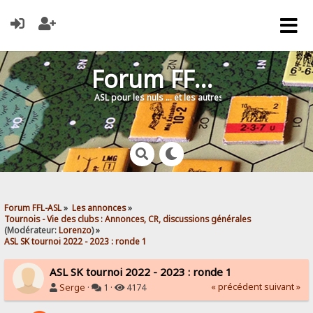
Forum FFL-ASL
ASL pour les nuls … et les autres !
Forum FFL-ASL
»
Les annonces
»
Tournois - Vie des clubs : Annonces, CR, discussions générales
(Modérateur:
Lorenzo
) »
ASL SK tournoi 2022 - 2023 : ronde 1
ASL SK tournoi 2022 - 2023 : ronde 1
« précédent
suivant »
Serge
·
1 ·
4174