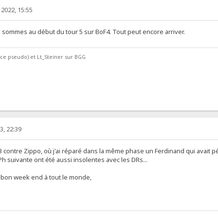
2022, 15:55
n sommes au début du tour 5 sur BoF4. Tout peut encore arriver.
e ce pseudo) et Lt_Steiner sur BGG
3, 22:39
23 contre Zippo, où j'ai réparé dans la même phase un Ferdinand qui avait p
Ph suivante ont été aussi insolentes avec les DRs...
et bon week end à tout le monde,