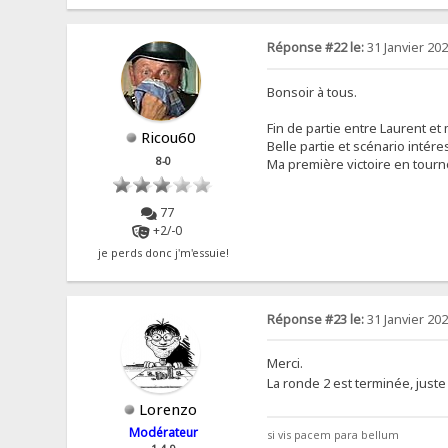
Réponse #22 le:
31 Janvier 202
Bonsoir à tous.
Fin de partie entre Laurent et
Ricou60
Belle partie et scénario intére
8-0
Ma première victoire en tournoi
77
+2/-0
je perds donc j'm'essuie!
Réponse #23 le:
31 Janvier 202
Merci.
La ronde 2 est terminée, just
Lorenzo
Modérateur
si vis pacem para bellum