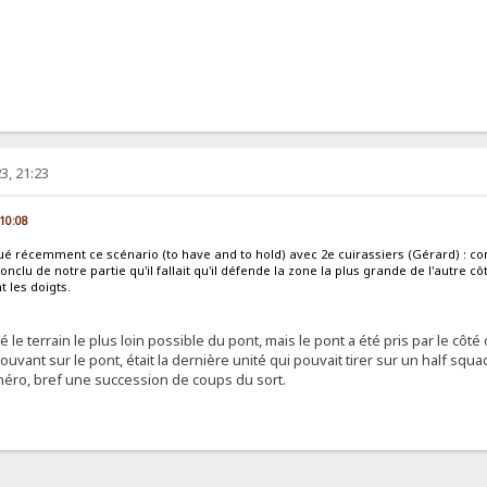
3, 21:23
 10:08
ué récemment ce scénario (to have and to hold) avec 2e cuirassiers (Gérard) : co
conclu de notre partie qu'il fallait qu'il défende la zone la plus grande de l'autre c
t les doigts.
é le terrain le plus loin possible du pont, mais le pont a été pris par le côt
uvant sur le pont, était la dernière unité qui pouvait tirer sur un half squad 
t héro, bref une succession de coups du sort.