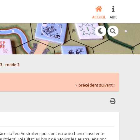
ACCUEIL
AIDE
3 - ronde 2
« précédent
suivant »
 face au feu Australien, puis ont eu une chance insolente
urtriers). Résultat, au bout de 2 tours les Australiens ont