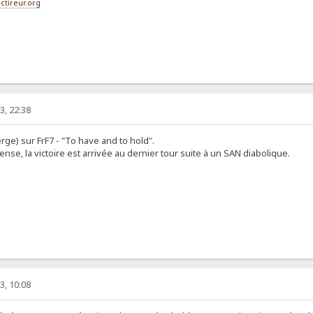
ctireur.org
3, 22:38
rge) sur FrF7 - "To have and to hold".
ense, la victoire est arrivée au dernier tour suite à un SAN diabolique.
3, 10:08