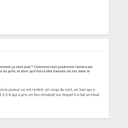
mment ça s'est joué ? Comment s'est positionné l'américain
ôté du pont, et donc qu'il fonce tête baissée (et nez dans le
é où le joueur us est rentré, un coup du sort, un San qui a
2-3-6 qui a pris un feu résiduel sur lequel il a fait un Heat