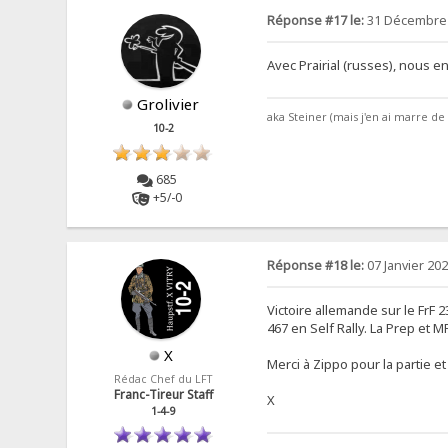
Réponse #17 le:
31 Décembre 
Avec Prairial (russes), nous e
Grolivier
aka Steiner (mais j'en ai marre d
10-2
685
+5/-0
Réponse #18 le:
07 Janvier 202
Victoire allemande sur le FrF 
467 en Self Rally. La Prep et M
X
Merci à Zippo pour la partie 
Rédac Chef du LFT
Franc-Tireur Staff
X
1-4-9