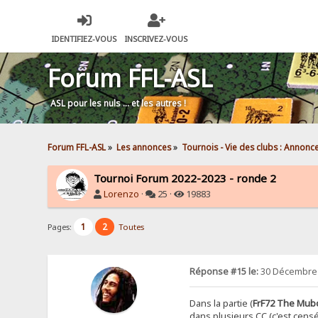
IDENTIFIEZ-VOUS
INSCRIVEZ-VOUS
Forum FFL-ASL
ASL pour les nuls … et les autres !
Forum FFL-ASL
»
Les annonces
»
Tournois - Vie des clubs : Annonc
Tournoi Forum 2022-2023 - ronde 2
Lorenzo
·
25 ·
19883
1
2
Pages:
Toutes
Réponse #15 le:
30 Décembre 
Dans la partie (
FrF72 The Mub
dans plusieurs CC (c'est censé 