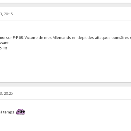
3, 20:15
 moi sur FrF 68. Victoire de mes Allemands en dépit des attaques opiniâtre
ssant.
 !!!!
3, 20:25
e à temps