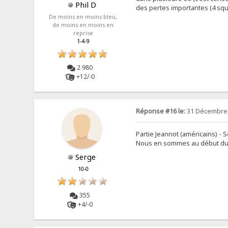
Phil D
des pertes importantes (4 squ
De moins en moins bleu,
de moins en moins en
reprise
1-4-9
2 980
+12/-0
Réponse #16 le:
31 Décembre 
Partie Jeannot (américains) - 
Nous en sommes au début du 
Serge
10-0
355
+4/-0