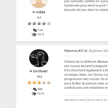
pas curiosité, comme on a jou
l'américain pour tenir le pont ?
baissée (et nez dans le volant)
vidda
8-1
134
+0/-0
Réponse #21 le:
26 Janvier 202
Victoire de la défense allema
Les russes lancent la majeure 
KV2 cherchent également à blo
Grolivier
un temps. Mais, ces forces rus
10-2
progression des russes. Ils e
pour brûler du panzer, mais u
combat avec une infanterie enc
685
+5/-0
aka Steiner (mais j'en ai marre d