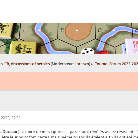
es, CR, discussions générales
(Modérateur:
Lorenzo
) »
Tournoi Forum 2022-202
2022, 22:31
o Decision
), victoire de mes Japonais, qui se sont révélés assez résistants
être leur point fort, certes, mais même quand ils étaient à 1:2 ils ont été me