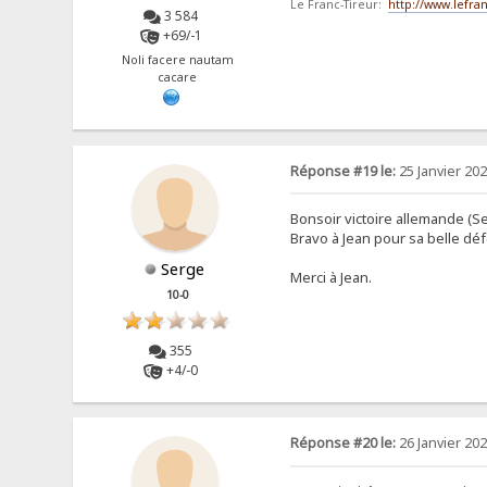
Le Franc-Tireur:
http://www.lefran
3 584
+69/-1
Noli facere nautam
cacare
Réponse #19 le:
25 Janvier 202
Bonsoir victoire allemande (Se
Bravo à Jean pour sa belle déf
Serge
Merci à Jean.
10-0
355
+4/-0
Réponse #20 le:
26 Janvier 202