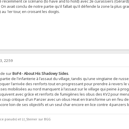
é récemment ce scénario (to have and to hold) avec 2e cuirassiers (Gérard
 On avait conclu de notre partie qu'il fallait qu'il défende la zone la plus gr
 au 1er tour, en croisant les doigts.
3, 22:59
nde sur
BoF4 - About His Shadowy Sides
.
partie de l'infanterie à l'assaut du village, tandis qu'une vingtaine de russ
quer l'arrivée des renforts tout en progressant pour prendre à revers le v
ses mobilisées au nord manquent à l'assaut sur le village qui peine à progre
squivent avec grâce et renforts de fumigènes les obus des KV2 pour mena
n coup critique d'un Panzer avec un obus Heat en transforme un en feu de l
ore loin de ses objectifs et un seul char encore en lice contre 4 panzers 
e ce pseudo) et Lt_Steiner sur BGG