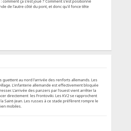
) : comment ça s'est joué ? Comment s'est positionné
ande de l'autre côté du pont, et donc qu'il fonce tête
es guettent au nord l'arrivée des renforts allemands. Les
illage. L'infanterie allemande est effectivement bloquée
sser. L'arrivée des panzers par l'ouest vient arrêter la
cer directement les Frontoviki. Les KV2 se rapprochent
a Saint-Jean. Les russes à ce stade préfèrent rompre le
bien mobiles.