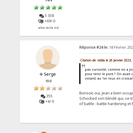
1-4-9
5 358
+69/-0
alea iacta est
Réponse #24 le:
18 Février 202
Citation de: vidda le 26 Janvier 2023,
pas curiosité, comme on a jo
Serge
pour tenir le pont ? On avait 
volant) au 1er tour, en croisan
10-0
Bonsoir, oui, Jean a bien occup
355
Schocked son blindé qui, se tro
+4/-0
of battle : battle hardening e