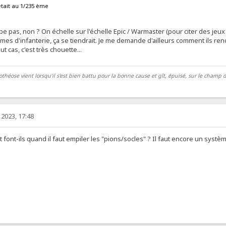
était au 1/235 ème
pe pas, non ? On échelle sur l'échelle Epic / Warmaster (pour citer des je
es d'infanterie, ça se tiendrait. Je me demande d'ailleurs comment ils rende
t cas, c'est très chouette...
théose vient lorsqu’il s’est bien battu pour la bonne cause et gît, épuisé, sur le champ de
2023, 17:48
nt-ils quand il faut empiler les "pions/socles" ? Il faut encore un systèm