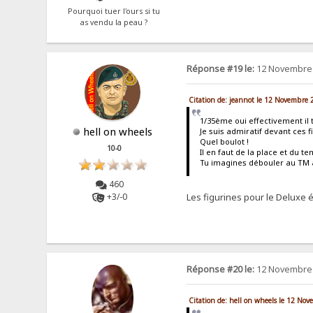
Pourquoi tuer l'ours si tu
as vendu la peau ?
Réponse #19 le:
12 Novembre 
Citation de: jeannot le 12 Novembre 
1/35ème oui effectivement il 
hell on wheels
Je suis admiratif devant ces
Quel boulot !
10-0
Il en faut de la place et du t
Tu imagines débouler au TM 
460
+3/-0
Les figurines pour le Deluxe 
Réponse #20 le:
12 Novembre 
Citation de: hell on wheels le 12 No