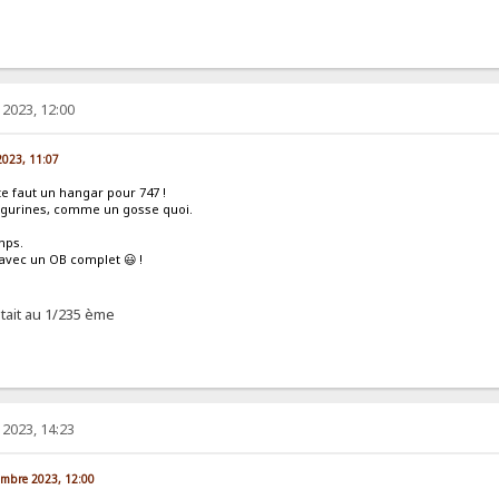
2023, 12:00
2023, 11:07
te faut un hangar pour 747 !
 figurines, comme un gosse quoi.
emps.
avec un OB complet 😃 !
était au 1/235 ème
2023, 14:23
vembre 2023, 12:00