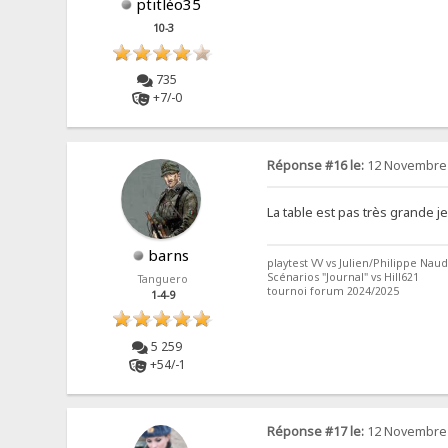
ptitléo35
10-3
735
+7/-0
Réponse #16 le:
12 Novembre 
La table est pas très grande je
barns
playtest VV vs Julien/Philippe Naud
Scénarios "Journal" vs Hill621
Tanguero
tournoi forum 2024/2025
1-4-9
5 259
+54/-1
Réponse #17 le:
12 Novembre 