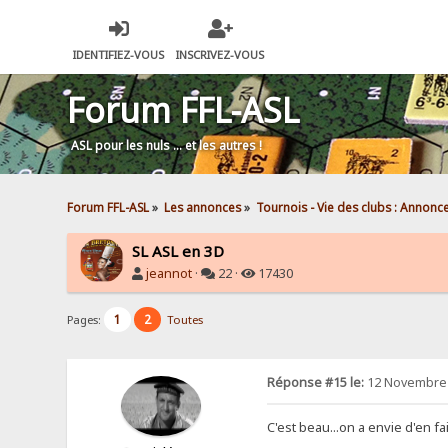
IDENTIFIEZ-VOUS
INSCRIVEZ-VOUS
Forum FFL-ASL
ASL pour les nuls … et les autres !
Forum FFL-ASL
»
Les annonces
»
Tournois - Vie des clubs : Annonc
SL ASL en 3D
jeannot
·
22 ·
17430
1
2
Pages:
Toutes
Réponse #15 le:
12 Novembre 
C'est beau...on a envie d'en fa