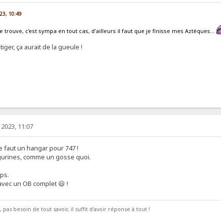
23, 10:49
e trouve, c'est sympa en tout cas, d'ailleurs il faut que je finisse mes Aztèques...
ger, ça aurait de la gueule !
2023, 11:07
e faut un hangar pour 747 !
figurines, comme un gosse quoi.
mps.
vec un OB complet 😃 !
pas besoin de tout savoir, il suffit d'avoir réponse à tout !