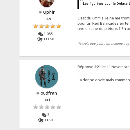
Les figurines pour le Deluxe 
Uphir
C'est du 6mm si je ne me trom
1-4-9
pour un Red Barricades en term
une dizaine de piétons ? En tou
1 085
+11/-0
"Je crois que pour tout homme, l’apo
Réponse #21 le:
13 Novembre 
Ca donne envie mais comment fo
oudfran
6+1
3
+1/-0