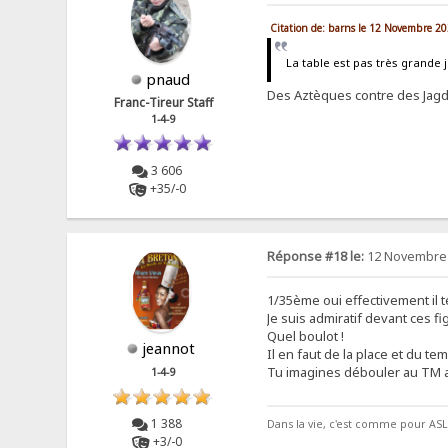
Citation de: barns le 12 Novembre 20
La table est pas très grande j
pnaud
Des Aztèques contre des Jagdti
Franc-Tireur Staff
1-4-9
3 606
+35/-0
Réponse #18 le:
12 Novembre 
1/35ème oui effectivement il t
Je suis admiratif devant ces 
Quel boulot !
jeannot
Il en faut de la place et du te
Tu imagines débouler au TM a
1-4-9
1 388
Dans la vie, c'est comme pour ASL, 
+3/-0