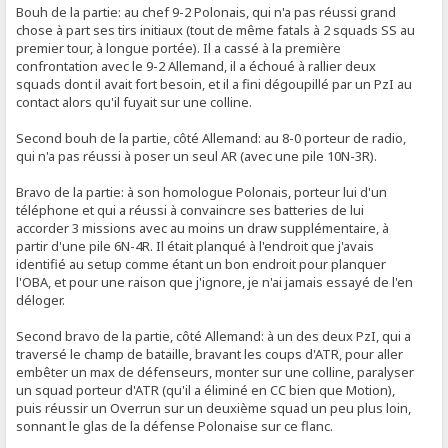
Bouh de la partie: au chef 9-2 Polonais, qui n'a pas réussi grand
chose à part ses tirs initiaux (tout de même fatals à 2 squads SS au
premier tour, à longue portée). Il a cassé à la première
confrontation avec le 9-2 Allemand, il a échoué à rallier deux
squads dont il avait fort besoin, et il a fini dégoupillé par un PzI au
contact alors qu'il fuyait sur une colline.
Second bouh de la partie, côté Allemand: au 8-0 porteur de radio,
qui n'a pas réussi à poser un seul AR (avec une pile 10N-3R).
Bravo de la partie: à son homologue Polonais, porteur lui d'un
téléphone et qui a réussi à convaincre ses batteries de lui
accorder 3 missions avec au moins un draw supplémentaire, à
partir d'une pile 6N-4R. Il était planqué à l'endroit que j'avais
identifié au setup comme étant un bon endroit pour planquer
l'OBA, et pour une raison que j'ignore, je n'ai jamais essayé de l'en
déloger.
Second bravo de la partie, côté Allemand: à un des deux PzI, qui a
traversé le champ de bataille, bravant les coups d'ATR, pour aller
embêter un max de défenseurs, monter sur une colline, paralyser
un squad porteur d'ATR (qu'il a éliminé en CC bien que Motion),
puis réussir un Overrun sur un deuxième squad un peu plus loin,
sonnant le glas de la défense Polonaise sur ce flanc.