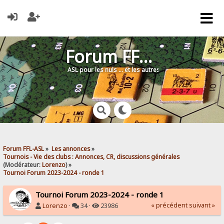
Forum FFL-ASL
ASL pour les nuls … et les autres !
Forum FFL-ASL
»
Les annonces
»
Tournois - Vie des clubs : Annonces, CR, discussions générales
(Modérateur:
Lorenzo
) »
Tournoi Forum 2023-2024 - ronde 1
Tournoi Forum 2023-2024 - ronde 1
« précédent
suivant »
Lorenzo
·
34 ·
23986