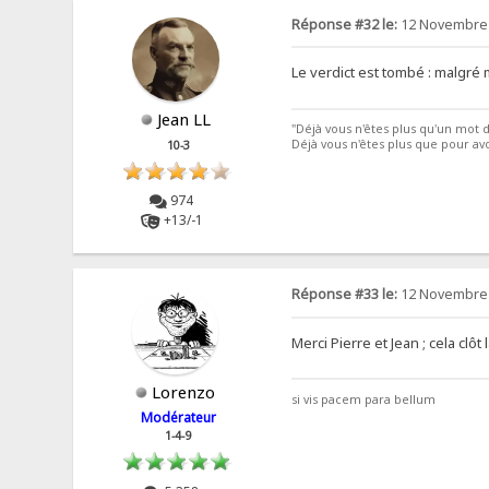
Réponse #32 le:
12 Novembre 
Le verdict est tombé : malgré 
Jean LL
"Déjà vous n'êtes plus qu'un mot d
Déjà vous n'êtes plus que pour avo
10-3
974
+13/-1
Réponse #33 le:
12 Novembre 
Merci Pierre et Jean ; cela clôt
Lorenzo
si vis pacem para bellum
Modérateur
1-4-9