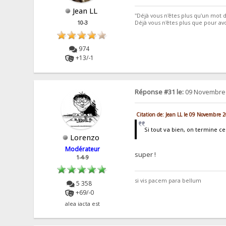
Jean LL
"Déjà vous n'êtes plus qu'un mot d
Déjà vous n'êtes plus que pour avo
10-3
974
+13/-1
Réponse #31 le:
09 Novembre 
Citation de: Jean LL le 09 Novembre 
Si tout va bien, on termine ce
Lorenzo
Modérateur
super !
1-4-9
si vis pacem para bellum
5 358
+69/-0
alea iacta est