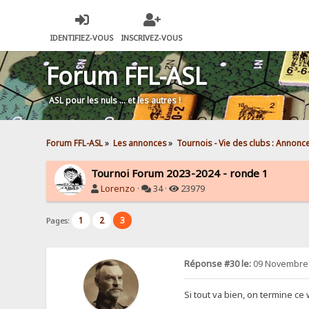
IDENTIFIEZ-VOUS
INSCRIVEZ-VOUS
Forum FFL-ASL
ASL pour les nuls … et les autres !
Forum FFL-ASL
»
Les annonces
»
Tournois - Vie des clubs : Annonc
Tournoi Forum 2023-2024 - ronde 1
Lorenzo
·
34 ·
23979
1
2
3
Pages:
Réponse #30 le:
09 Novembre 
Si tout va bien, on termine ce 