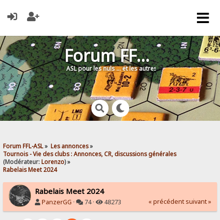
Forum FFL-ASL
ASL pour les nuls … et les autres !
Forum FFL-ASL
»
Les annonces
»
Tournois - Vie des clubs : Annonces, CR, discussions générales
(Modérateur:
Lorenzo
) »
Rabelais Meet 2024
Rabelais Meet 2024
« précédent
suivant »
PanzerGG
·
74 ·
48273