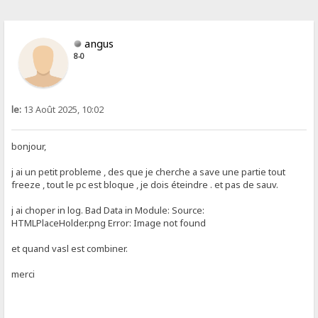
angus
8-0
le:
13 Août 2025, 10:02
bonjour,
j ai un petit probleme , des que je cherche a save une partie tout
freeze , tout le pc est bloque , je dois éteindre . et pas de sauv.
j ai choper in log. Bad Data in Module: Source:
HTMLPlaceHolder.png Error: Image not found
et quand vasl est combiner.
merci