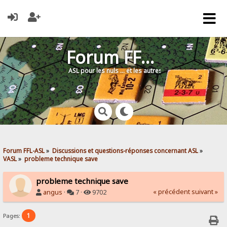
Forum FFL-ASL
ASL pour les nuls … et les autres !
Forum FFL-ASL
»
Discussions et questions-réponses concernant ASL
»
VASL
»
probleme technique save
probleme technique save
« précédent
suivant »
angus
·
7 ·
9702
1
Pages: