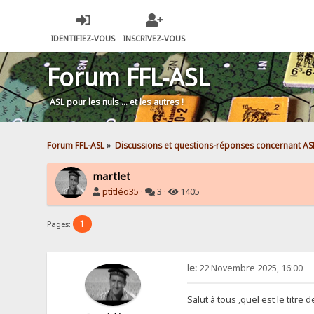
IDENTIFIEZ-VOUS
INSCRIVEZ-VOUS
Forum FFL-ASL
ASL pour les nuls … et les autres !
Forum FFL-ASL
»
Discussions et questions-réponses concernant AS
martlet
ptitléo35
·
3 ·
1405
1
Pages:
le:
22 Novembre 2025, 16:00
Salut à tous ,quel est le titre 