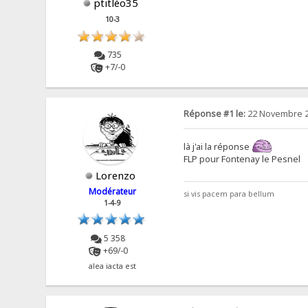
ptitléo35
10-3
735
+7/-0
Réponse #1 le:
22 Novembre 2
là j'ai la réponse
FLP pour Fontenay le Pesnel
Lorenzo
Modérateur
si vis pacem para bellum
1-4-9
5 358
+69/-0
alea iacta est