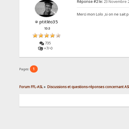
Réponse #2 le:
23 Novembre 2
Merci mon Lolo ,si on ne sait 
ptitléo35
10-3
735
+7/-0
1
Pages:
Forum FFL-ASL
»
Discussions et questions-réponses concernant AS