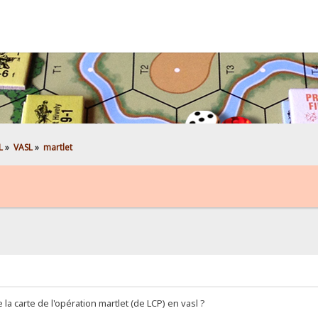
L
»
VASL
»
martlet
de la carte de l'opération martlet (de LCP) en vasl ?