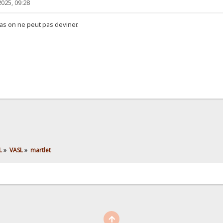
025, 09:28
pas on ne peut pas deviner.
L
»
VASL
»
martlet