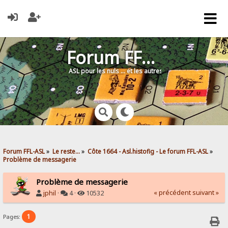
Forum FFL-ASL
ASL pour les nuls … et les autres !
Forum FFL-ASL
»
Le reste...
»
Côte 1664 - Asl.histofig - Le forum FFL-ASL
»
Problème de messagerie
Problème de messagerie
« précédent
suivant »
jphil
·
4 ·
10532
1
Pages: