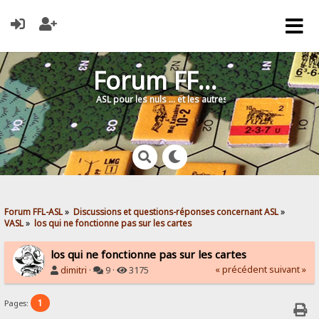
Forum FFL-ASL
ASL pour les nuls … et les autres !
Forum FFL-ASL
»
Discussions et questions-réponses concernant ASL
»
VASL
»
los qui ne fonctionne pas sur les cartes 
los qui ne fonctionne pas sur les cartes
« précédent
suivant »
dimitri
·
9 ·
3175
1
Pages: