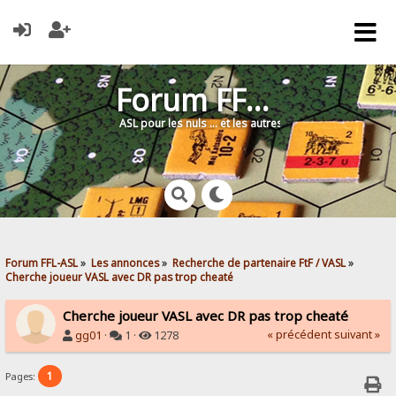
Forum FFL-ASL
ASL pour les nuls … et les autres !
Forum FFL-ASL
»
Les annonces
»
Recherche de partenaire FtF / VASL
»
Cherche joueur VASL avec DR pas trop cheaté
Cherche joueur VASL avec DR pas trop cheaté
« précédent
suivant »
gg01
·
1 ·
1278
1
Pages: