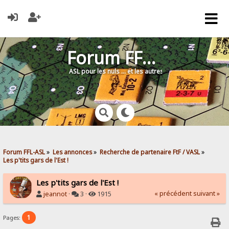
Forum FFL-ASL
ASL pour les nuls … et les autres !
Forum FFL-ASL
»
Les annonces
»
Recherche de partenaire FtF / VASL
»
Les p'tits gars de l'Est !
Les p'tits gars de l'Est !
« précédent
suivant »
jeannot
·
3 ·
1915
1
Pages: