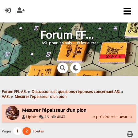
Forum FFL-ASL
ASL pour les nuls … et les autres !
Forum FFL-ASL
»
Discussions et questions-réponses concernant ASL
»
VASL
»
Mesurer l'épaisseur d'un pion
Mesurer l'épaisseur d'un pion
« précédent
suivant »
Uphir
·
16 ·
4047
1
2
Pages:
Toutes