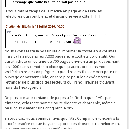
Dommage que toute la suite ne soit pas déjà là...
Il nous faut le temps de la mettre en page et de faire les
relectures qui vont bien...et d'avoir une vie à côté, hi hi hi!
Citation de: Jiltofar le 11 Juillet 2026, 16:33
En même temps, aurai-je l'argent pour l'acheter d'un coup et le
temps pour la lire, rien n'est moins sûr.
Nous avons testé la possibilité d'imprimer la chose en 8 volumes,
mais ça faisait dans les 7.000 pages et le coût était prohibitif. Qui
aurait acheté un volume de 700 pages environ à un prix avoisinant
les 100€, sans compter la place que ça aurait pris dans mon
Wolfschanze de Compiègne!... Que dire des frais de port pour un
ouvrage dépassant 1 kilo, encore pire pour les expéditions à
l'étranger (le plus gros des lecteurs du Franc Tireur se trouvant
hors de l'hexagone)?
De plus, lire une centaine de pages très "techniques" ASL par
trimestre, cela reste somme toute digeste et abordable, même si
beaucoup d'américains critiquent le prix.
En tous cas, nous sommes ravis que l'ASL Companion rencontre le
succès espéré et que tu y aies appris des choses qui amélioreront
ta compréhension de ce magnifique jeu!