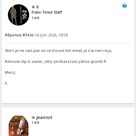
X
Franc-Tireur Staff
1-4-9
Réponse #34 le:
03 Juin 2026, 18:58
Alors je ne sais pas où se trouve ton email, je n'ai rien reçu.
Renvoie stp à: xavier_vitry (arobazzzze) yahoo (point) fr
Merci,
X
jeannot
1-4-9