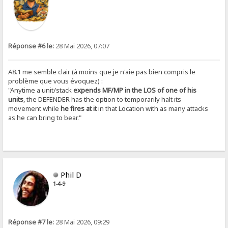
Réponse #6 le:
28 Mai 2026, 07:07
A8.1 me semble clair (à moins que je n'aie pas bien compris le
problème que vous évoquez) :
"Anytime a unit/stack
expends MF/MP in the LOS of one of his
units
, the DEFENDER has the option to temporarily halt its
movement while
he fires at it
in that Location with as many attacks
as he can bring to bear."
Phil D
1-4-9
Réponse #7 le:
28 Mai 2026, 09:29