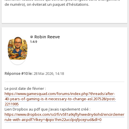
de numéro), on éviterait un paquet d'hésitations.
Robin Reeve
1-4-9
Réponse #10 le:
28 Mai 2026, 14:18
Le post date de février :
https://www.gamesquad.com/forums/index.php?threads/after-
40-years-of-gaming-is-it-necessary-to-change-asl.207528/post-
2211995
Lien Dropbox au pdf que j'avais rapidement créé :
https://www.dropbox.com/scl/fi/v5ll1a9qftyhwedny6ohd/encirclement-
rule-with-air.pdf?rlkey=4jiqio1hm22ucclpqfpcejrud&dl=0