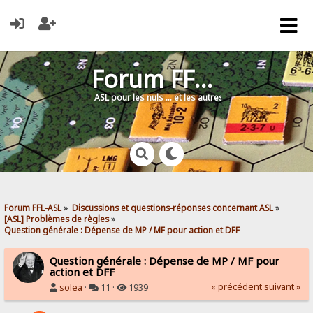
Forum FFL-ASL
ASL pour les nuls … et les autres !
Forum FFL-ASL
»
Discussions et questions-réponses concernant ASL
»
[ASL] Problèmes de règles
»
Question générale : Dépense de MP / MF pour action et DFF
Question générale : Dépense de MP / MF pour
action et DFF
« précédent
suivant »
solea
·
11 ·
1939