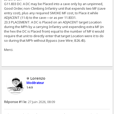
G11.833 DC: A DC may be Placed into a cave only by an unpinned,
Good Order, non-Climbing Infantry unit that expends two MF (cave
entry cost), plus any required SMOKE MF cost, to Place it while
ADJACENT (11.6) to the cave—or as per 11.8331.
23.3 PLACEMENT: A DC is Placed on an ADJACENT target Location
during the MPh by a carrying Infantry unit expending extra MF (in
the hex the DC is Placed from) equal to the number of MF it would
require that unit to directly enter that target Location were it to do
so during that MPh without Bypass (see Wire; B26.45).
Merci.
Lorenzo
Modérateur
1-4-9
Réponse #1 le:
27 Juin 2026, 08:09