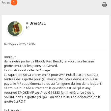
1
Pages:
BrestASL
9-1
le:
26 Juin 2026, 19:36
Bonjour,
dans notre partie de Bloody Red Beach, j'ai voulu sceller une
grotte tenu par les pions de Gérard.
La situation est celle de l'image.
Le squad de S6 va entrer en R6 pour 2MF. Puis il placera sa DC à
l'entrée de la grotte pour (au moins) 2MF. Mais doit-il à nouveau
payer le MF supplémentaire du au fumigène du lieu dans lequel il
se trouve ? Posée autrement, la question est : le "plus any
required SMOKE MF cost"' de G11.833 fait-il référence à de la
SMOKE dans la grotte (ici Q6) ? ou dans le lieu de débouché de la
grotte (ici R6) ?
Le Livre dit :