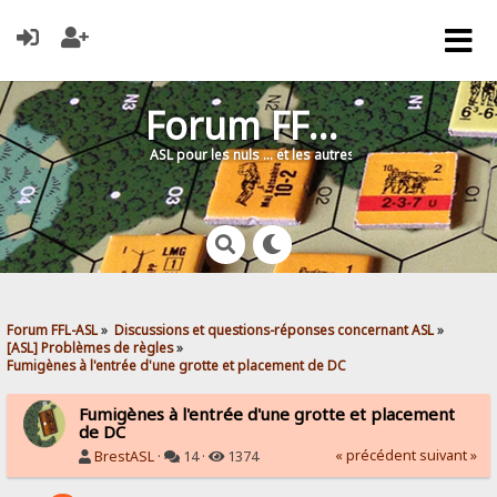
Forum FFL-ASL
ASL pour les nuls … et les autres !
Forum FFL-ASL
»
Discussions et questions-réponses concernant ASL
»
[ASL] Problèmes de règles
»
Fumigènes à l'entrée d'une grotte et placement de DC
Fumigènes à l'entrée d'une grotte et placement
de DC
« précédent
suivant »
BrestASL
·
14 ·
1374