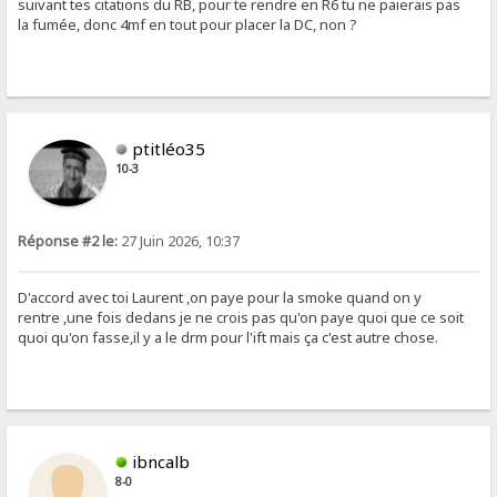
suivant tes citations du RB, pour te rendre en R6 tu ne paierais pas
la fumée, donc 4mf en tout pour placer la DC, non ?
ptitléo35
10-3
Réponse #2 le:
27 Juin 2026, 10:37
D'accord avec toi Laurent ,on paye pour la smoke quand on y
rentre ,une fois dedans je ne crois pas qu'on paye quoi que ce soit
quoi qu'on fasse,il y a le drm pour l'ift mais ça c'est autre chose.
ibncalb
8-0