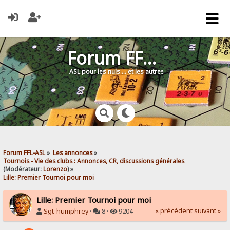
Forum FFL-ASL
ASL pour les nuls … et les autres !
Forum FFL-ASL
»
Les annonces
»
Tournois - Vie des clubs : Annonces, CR, discussions générales
(Modérateur:
Lorenzo
) »
Lille: Premier Tournoi pour moi
Lille: Premier Tournoi pour moi
« précédent
suivant »
Sgt-humphrey
·
8 ·
9204