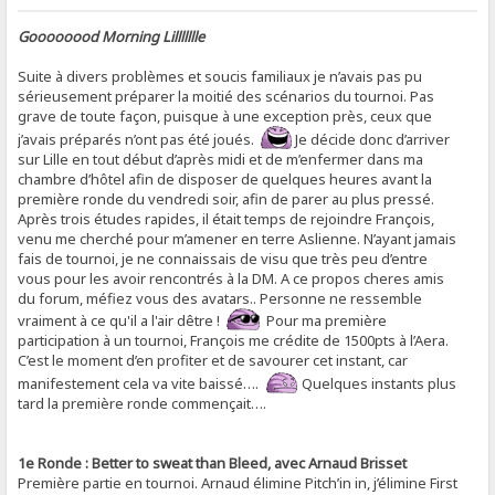
Goooooood Morning Lillllllle
Suite à divers problèmes et soucis familiaux je n’avais pas pu
sérieusement préparer la moitié des scénarios du tournoi. Pas
grave de toute façon, puisque à une exception près, ceux que
j’avais préparés n’ont pas été joués.
Je décide donc d’arriver
sur Lille en tout début d’après midi et de m’enfermer dans ma
chambre d’hôtel afin de disposer de quelques heures avant la
première ronde du vendredi soir, afin de parer au plus pressé.
Après trois études rapides, il était temps de rejoindre François,
venu me cherché pour m’amener en terre Aslienne. N’ayant jamais
fais de tournoi, je ne connaissais de visu que très peu d’entre
vous pour les avoir rencontrés à la DM. A ce propos cheres amis
du forum, méfiez vous des avatars.. Personne ne ressemble
vraiment à ce qu'il a l'air dêtre !
Pour ma première
participation à un tournoi, François me crédite de 1500pts à l’Aera.
C’est le moment d’en profiter et de savourer cet instant, car
manifestement cela va vite baissé….
Quelques instants plus
tard la première ronde commençait….
1e Ronde : Better to sweat than Bleed, avec Arnaud Brisset
Première partie en tournoi. Arnaud élimine Pitch’in in, j’élimine First