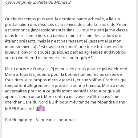
Cpl-Humphrey 2, Reste du Monde 3
Quelques temps plus tard, la dernière partie achevée, a lieu la
proclamation des résultats et la remise des lots. Le sacre de Peter
est prononcé (impressionnant l’animal !). Pour ma part je me classe
dans le troisième tiers du tableau, loin, très loin des cadors qui
étaient présents, mais là n’est pas l’essentiel. L’essentiel (à mon
modeste niveau) c’est d’avoir rencontré une belle brochettes de
joueurs, d’avoir disputés quelques parties agréables et d’avoir pu
sur un week-end ne penser et ne jouer qu’à ASL.
Merci encore à François, PJ et tous les orgas pour ce joli week-end.
Merci à tous les joueurs pour la bonne humeur et les crises de
fous rires. A ce propos merci à Jean LL, et aux Volfoni Brothers qui
remportent allègrement le prix de la bonne humeur. Merci à mes
adversaires pour tout ce qu’ils m’ont montrés et tout ce que j’ai
appris à leur contact. Merci enfin à ma voyelle d’être passé me
chercher Gare du Nord à 21h pour m’éviter de me répandre dans
le RER Parisien !
Cpl-Humphrey – Vanné mais heureux !