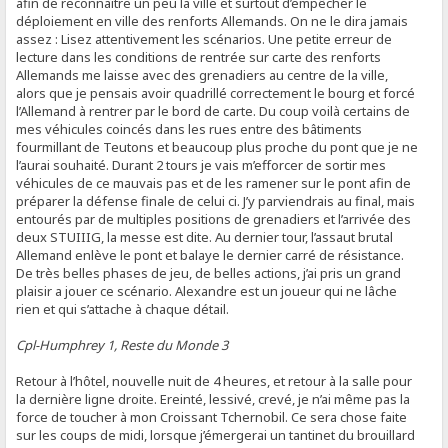
afin de reconnaître un peu la ville et surtout d’empêcher le
déploiement en ville des renforts Allemands. On ne le dira jamais
assez : Lisez attentivement les scénarios. Une petite erreur de
lecture dans les conditions de rentrée sur carte des renforts
Allemands me laisse avec des grenadiers au centre de la ville,
alors que je pensais avoir quadrillé correctement le bourg et forcé
l’Allemand à rentrer par le bord de carte. Du coup voilà certains de
mes véhicules coincés dans les rues entre des bâtiments
fourmillant de Teutons et beaucoup plus proche du pont que je ne
l’aurai souhaité. Durant 2 tours je vais m’efforcer de sortir mes
véhicules de ce mauvais pas et de les ramener sur le pont afin de
préparer la défense finale de celui ci. J’y parviendrais au final, mais
entourés par de multiples positions de grenadiers et l’arrivée des
deux STUIIIG, la messe est dite. Au dernier tour, l’assaut brutal
Allemand enlève le pont et balaye le dernier carré de résistance.
De très belles phases de jeu, de belles actions, j’ai pris un grand
plaisir a jouer ce scénario. Alexandre est un joueur qui ne lâche
rien et qui s’attache à chaque détail.
Cpl-Humphrey 1, Reste du Monde 3
Retour à l’hôtel, nouvelle nuit de 4 heures, et retour à la salle pour
la dernière ligne droite. Ereinté, lessivé, crevé, je n’ai même pas la
force de toucher à mon Croissant Tchernobil. Ce sera chose faite
sur les coups de midi, lorsque j’émergerai un tantinet du brouillard