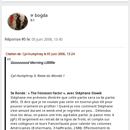
bogda
9-1
Réponse #5 le:
05 Juin 2006, 13:45
Citation de: Cpl-humphrey le 05 Juin 2006, 13:24
Goooooood Morning Lillllllle
Cpl-Humphrey 0, Reste du Monde 1
5e Ronde : « The Feinesen factor », avec Stéphane Slowik
Stéphane me préviens d’entrée que cette partie sera sa 6e partie
d’ASL. Et dire que je ne voulais pas venir en tournoi plus tôt pour
pouvoir vraiment en profiter ! Quand je vois comment Stéphane
s'est amusé durant ce week-end je regrette un peu... Détendus
tous les deux, on passe une très agréable partie. Je passe mes 4
JgPz VI largement en retrait de la ligne de front, et compte sur
mes voltigeurs et leurs Panzerfausts pour ralentir les colonnes
Américaines (8 shermans, 3 halftracks, 2 M8). Effectivement ils