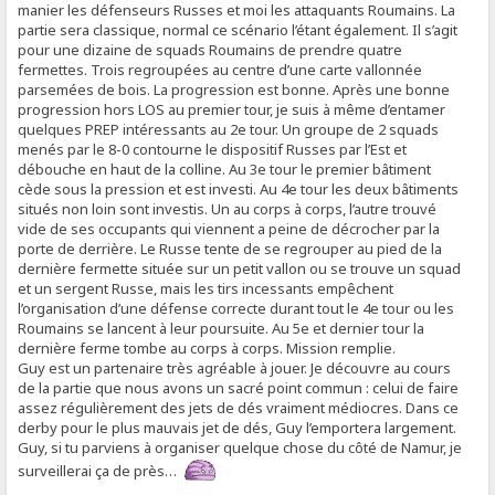
manier les défenseurs Russes et moi les attaquants Roumains. La
partie sera classique, normal ce scénario l’étant également. Il s’agit
pour une dizaine de squads Roumains de prendre quatre
fermettes. Trois regroupées au centre d’une carte vallonnée
parsemées de bois. La progression est bonne. Après une bonne
progression hors LOS au premier tour, je suis à même d’entamer
quelques PREP intéressants au 2e tour. Un groupe de 2 squads
menés par le 8-0 contourne le dispositif Russes par l’Est et
débouche en haut de la colline. Au 3e tour le premier bâtiment
cède sous la pression et est investi. Au 4e tour les deux bâtiments
situés non loin sont investis. Un au corps à corps, l’autre trouvé
vide de ses occupants qui viennent a peine de décrocher par la
porte de derrière. Le Russe tente de se regrouper au pied de la
dernière fermette située sur un petit vallon ou se trouve un squad
et un sergent Russe, mais les tirs incessants empêchent
l’organisation d’une défense correcte durant tout le 4e tour ou les
Roumains se lancent à leur poursuite. Au 5e et dernier tour la
dernière ferme tombe au corps à corps. Mission remplie.
Guy est un partenaire très agréable à jouer. Je découvre au cours
de la partie que nous avons un sacré point commun : celui de faire
assez régulièrement des jets de dés vraiment médiocres. Dans ce
derby pour le plus mauvais jet de dés, Guy l’emportera largement.
Guy, si tu parviens à organiser quelque chose du côté de Namur, je
surveillerai ça de près…