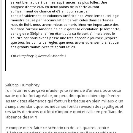
seront bien au delà de mes espérances les plus folles. Une
poignée d’entre eux, en deux points de la carte auront
suffisamment de chance et d’élan pour retarder
considérablement les colonnes Américaines. Avec l’embouteillage
monstre causé par l’accumulation de véhicules dans certaines
rues de Bohl, nous avons mieux compris l’énorme importance des
MP dans l’armée Américaine pour gérer la circulation. Je l’emporte
sans gloire (Stéphane n’en étant qu’a sa 6e partie), mais avec le
sourire car nous avons passé une très agréable journée. J’espère
que tous les points de règles que nous avons vu ensemble, et que
ces grands manœuvres te seront utiles.
Cpl-Humphrey 2, Reste du Monde 3
Salut cpl Humphrey!
Tu m'étonne que ça va m'aider, je te remercie d'ailleurs pour cette
partie qui fut fort agréable, on peut dire qu'on a bien rigolé entre
les tankistes allemands qui font un barbecue en plein milieux d'un
champs pendant que les mécanos font la révision des jagdtiger, et
ces tarés de ricains qui font n'importe quoi en ville en profitant de
l'absence des MP!
Je compte me refaire ce scénario un de ces quatres contre
l'élèphant, voir dans les deux sens même car il me semble très