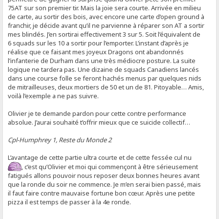
75AT sur son premier tir. Mais la joie sera courte. Arrivée en milieu
de carte, au sortir des bois, avec encore une carte d’open ground à
franchir, je décide avant qu’il ne parvienne à réparer son AT a sortir
mes blindés. J’en sortirai effectivement 3 sur 5. Soit l’équivalent de
6 squads sur les 10 a sortir pour l’emporter. L’instant d’après je
réalise que ce faisant mes joyeux Dragons ont abandonnés
l’infanterie de Durham dans une très médiocre posture. La suite
logique ne tardera pas. Une dizaine de squads Canadiens lancés
dans une course folle se feront hachés menus par quelques nids
de mitrailleuses, deux mortiers de 50 et un de 81. Pitoyable… Amis,
voilà l’exemple a ne pas suivre.
Olivier je te demande pardon pour cette contre performance
absolue. J’aurai souhaité t’offrir mieux que ce suicide collectif…
Cpl-Humphrey 1, Reste du Monde 2
L’avantage de cette partie ultra courte et de cette fessée cul nu
, c’est qu’Olivier et moi qui commençont à être sérieusement
fatigués allons pouvoir nous reposer deux bonnes heures avant
que la ronde du soir ne commence. Je m’en serai bien passé, mais
il faut faire contre mauvaise fortune bon cœur. Après une petite
pizza il est temps de passer à la 4e ronde.