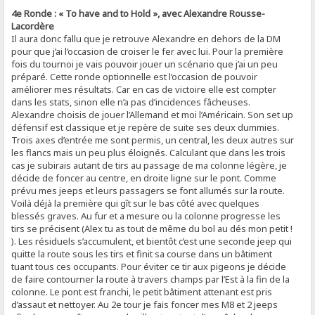
4e Ronde : « To have and to Hold », avec Alexandre Rousse-
Lacordère
Il aura donc fallu que je retrouve Alexandre en dehors de la DM
pour que j’ai l’occasion de croiser le fer avec lui. Pour la première
fois du tournoi je vais pouvoir jouer un scénario que j’ai un peu
préparé. Cette ronde optionnelle est l’occasion de pouvoir
améliorer mes résultats. Car en cas de victoire elle est compter
dans les stats, sinon elle n’a pas d’incidences fâcheuses.
Alexandre choisis de jouer l’Allemand et moi l’Américain. Son set up
défensif est classique et je repère de suite ses deux dummies.
Trois axes d’entrée me sont permis, un central, les deux autres sur
les flancs mais un peu plus éloignés. Calculant que dans les trois
cas je subirais autant de tirs au passage de ma colonne légère, je
décide de foncer au centre, en droite ligne sur le pont. Comme
prévu mes jeeps et leurs passagers se font allumés sur la route.
Voilà déjà la première qui gît sur le bas côté avec quelques
blessés graves. Au fur et a mesure ou la colonne progresse les
tirs se précisent (Alex tu as tout de même du bol au dés mon petit !
). Les résiduels s’accumulent, et bientôt c’est une seconde jeep qui
quitte la route sous les tirs et finit sa course dans un bâtiment
tuant tous ces occupants. Pour éviter ce tir aux pigeons je décide
de faire contourner la route à travers champs par l’Est à la fin de la
colonne. Le pont est franchi, le petit bâtiment attenant est pris
d’assaut et nettoyer. Au 2e tour je fais foncer mes M8 et 2 jeeps