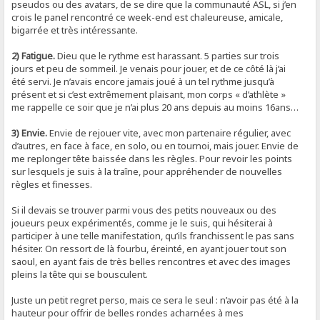
pseudos ou des avatars, de se dire que la communauté ASL, si j’en
crois le panel rencontré ce week-end est chaleureuse, amicale,
bigarrée et très intéressante.
2) Fatigue.
Dieu que le rythme est harassant. 5 parties sur trois
jours et peu de sommeil. Je venais pour jouer, et de ce côté là j’ai
été servi. Je n’avais encore jamais joué à un tel rythme jusqu’à
présent et si c’est extrêmement plaisant, mon corps « d’athlète »
me rappelle ce soir que je n’ai plus 20 ans depuis au moins 16ans…
3) Envie.
Envie de rejouer vite, avec mon partenaire régulier, avec
d’autres, en face à face, en solo, ou en tournoi, mais jouer. Envie de
me replonger tête baissée dans les règles. Pour revoir les points
sur lesquels je suis à la traîne, pour appréhender de nouvelles
règles et finesses.
Si il devais se trouver parmi vous des petits nouveaux ou des
joueurs peux expérimentés, comme je le suis, qui hésiterai à
participer à une telle manifestation, qu’ils franchissent le pas sans
hésiter. On ressort de là fourbu, éreinté, en ayant jouer tout son
saoul, en ayant fais de très belles rencontres et avec des images
pleins la tête qui se bousculent.
Juste un petit regret perso, mais ce sera le seul : n’avoir pas été à la
hauteur pour offrir de belles rondes acharnées à mes