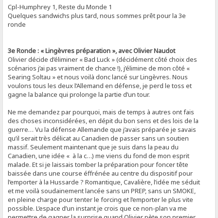
Cpl-Humphrey 1, Reste du Monde 1
Quelques sandwichs plus tard, nous sommes prêt pour la 3e
ronde
3e Ronde : « Lingèvres préparation », avec Olivier Naudot
Olivier décide d’éliminer « Bad Luck » (décidément côté choix des
scénarios j’ai pas vraiment de chance !), j’élimine de mon côté «
Searing Soltau » et nous voilà donc lancé sur Lingèvres. Nous
voulons tous les deux l’Allemand en défense, je perd le toss et
gagne la balance qui prolonge la partie d’un tour.
Ne me demandez par pourquoi, mais de temps à autres ont fais
des choses inconsidérées, en dépit du bon sens et des lois de la
guerre… Vu la défense Allemande que j’avais préparée je savais
qu’il serait très délicat au Canadien de passer sans un soutien
massif. Seulement maintenant que je suis dans la peau du
Canadien, une idée « à la c…) me viens du fond de mon esprit
malade. Et si je laissais tomber la préparation pour foncer tête
baissée dans une course éffrénée au centre du dispositif pour
l’emporter à la Hussarde ? Romantique, Cavalière, l’idée me séduit
et me voilà soudainement lancée sans un PREP, sans un SMOKE,
en pleine charge pour tenter le forcing et l’emporter le plus vite
possible. L’espace d’un instant je crois que ce non-plan va me
permettre de gagner la surprise quand Olivier pète son premier