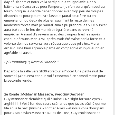
day of Diadem et nous voilà parti pour la Yougoslavie. Des 5
bâtiments nécessaires pour l’emporter je n’en aurai qu’un seul au
tour 5 lorsque je décide d’abandonner avec trop peu de troupes
disponibles pour poursuivre l’assaut. J’aurai peut être pu en
emporter un ou deux de plus en sacrifiant le reste de mes
modestes forces mais je n’aurai jamais pu prendre les 5. Le bunker
aura été sous le feu de manière régulière sans parvenir à
empêcher Arnaud d’y revenir avec des troupes fraîches après
chaque déroute. Mon 37AT après avoir été traîné par la force et la
volonté de mes servants aura réussi quelques jolis tirs. Merci
Arnaud. Une bien agréable partie en compagnie d’un joueur bien
agréable lui aussi.
Cpl-Humphrey 0, Reste du Monde 1
Départ de la salle vers 2h30 et retour à l’hôtel. Une petite nuit de
sommeil (4 heures) et nous voilà rassemblé ce samedi matin pour
la seconde ronde.
2e Ronde : Moldavian Massacre, avec Guy Decrolier
Guy m’annonce d’emblée qu’il élimine « No sight for sore eyes »
arghhhhh ! Voilà l’un des seuls scénarios que j’avais bûché qui me
file sous le nez. J’élimine « Former Allies » et nous voilà donc parti
pour « Moldavian Massacre ». Pas de Toss, Guy choisissant de