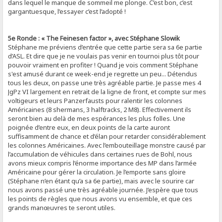
dans lequel le manque de sommeil me plonge. C’est bon, c’est
gargantuesque, l’essayer c’est l’adopté !
5e Ronde : « The Feinesen factor », avec Stéphane Slowik
Stéphane me préviens d’entrée que cette partie sera sa 6e partie
d’ASL. Et dire que je ne voulais pas venir en tournoi plus tôt pour
pouvoir vraiment en profiter ! Quand je vois comment Stéphane
s'est amusé durant ce week-end je regrette un peu... Détendus
tous les deux, on passe une très agréable partie. Je passe mes 4
JgPz VI largement en retrait de la ligne de front, et compte sur mes
voltigeurs et leurs Panzerfausts pour ralentir les colonnes
Américaines (8 shermans, 3 halftracks, 2 M8). Effectivement ils
seront bien au delà de mes espérances les plus folles. Une
poignée d’entre eux, en deux points de la carte auront
suffisamment de chance et d’élan pour retarder considérablement
les colonnes Américaines. Avec l’embouteillage monstre causé par
l’accumulation de véhicules dans certaines rues de Bohl, nous
avons mieux compris l’énorme importance des MP dans l’armée
Américaine pour gérer la circulation. Je l’emporte sans gloire
(Stéphane n’en étant qu’a sa 6e partie), mais avec le sourire car
nous avons passé une très agréable journée. J’espère que tous
les points de règles que nous avons vu ensemble, et que ces
grands manœuvres te seront utiles.