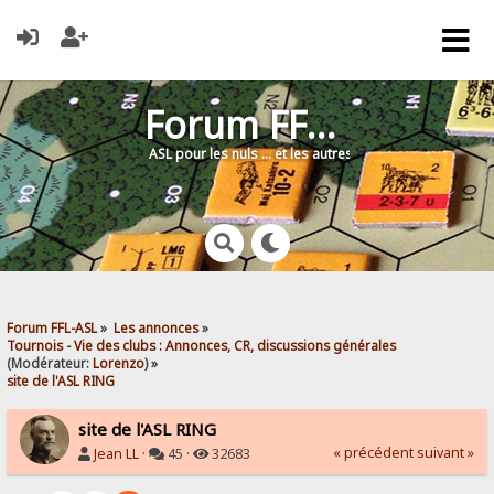
Forum FFL-ASL
ASL pour les nuls … et les autres !
Forum FFL-ASL
»
Les annonces
»
Tournois - Vie des clubs : Annonces, CR, discussions générales
(Modérateur:
Lorenzo
) »
site de l'ASL RING
site de l'ASL RING
« précédent
suivant »
Jean LL
·
45 ·
32683