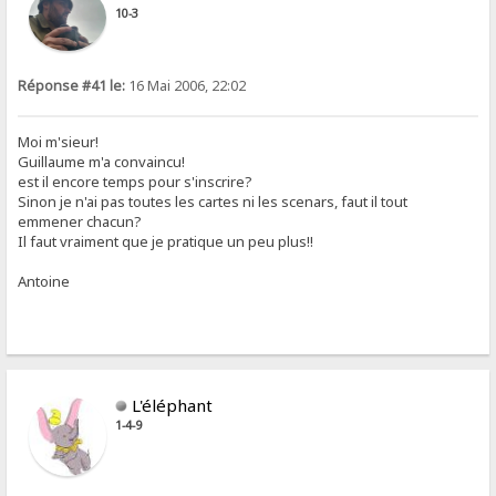
10-3
Réponse #41 le:
16 Mai 2006, 22:02
Moi m'sieur!
Guillaume m'a convaincu!
est il encore temps pour s'inscrire?
Sinon je n'ai pas toutes les cartes ni les scenars, faut il tout
emmener chacun?
Il faut vraiment que je pratique un peu plus!!
Antoine
L'éléphant
1-4-9