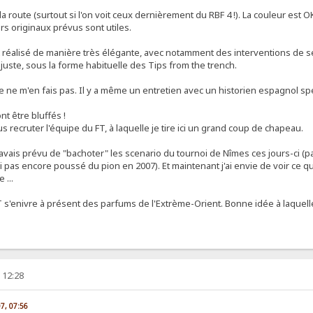
a route (surtout si l'on voit ceux dernièrement du RBF 4 !). La couleur est
s originaux prévus sont utiles.
réalisé de manière très élégante, avec notamment des interventions de se
uste, sous la forme habituelle des Tips from the trench.
 je ne m'en fais pas. Il y a même un entretien avec un historien espagnol spéc
ont être bluffés !
s recruter l'équipe du FT, à laquelle je tire ici un grand coup de chapeau.
avais prévu de "bachoter" les scenario du tournoi de Nîmes ces jours-ci (p
ai pas encore poussé du pion en 2007). Et maintenant j'ai envie de voir ce 
 ...
FT s'enivre à présent des parfums de l'Extrème-Orient. Bonne idée à laquelle
 12:28
07, 07:56