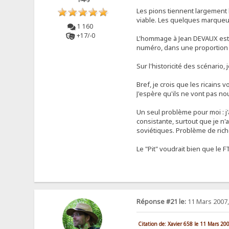
1-4-9
Les pions tiennent largement l
viable. Les quelques marqueur
1 160
+17/-0
L'hommage à Jean DEVAUX est 
numéro, dans une proportion j
Sur l'historicité des scénario,
Bref, je crois que les ricains v
J'espère qu'ils ne vont pas nou
Un seul problème pour moi : j'
consistante, surtout que je n'
soviétiques. Problème de riche
Le "Pit" voudrait bien que le 
Réponse #21 le:
11 Mars 2007,
Citation de: Xavier 658 le 11 Mars 20