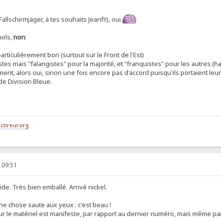
allschirmjäger, à tes souhaits Jeanfi!), oui
nols,
non
:
rticulièrement bon (surtout sur le Front de l'Est)
istes mais "falangistes" pour la majorité, et "franquistes" pour les autres (hal
ment, alors oui, sinon une fois encore pas d'accord puisqu'ils portaient leur
de Division Bleue.
ctireur.org
 09:51
ide. Très bien emballé. Arrivé nickel.
ne chose saute aux yeux : c'est beau !
our le matériel est manifeste, par rapport au dernier numéro, mais même p