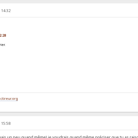
 14:32
12:28
ier.
ctireur.org
 15:58
(mais un peu quand même) je voudrais quand même préciser que tu as raiso