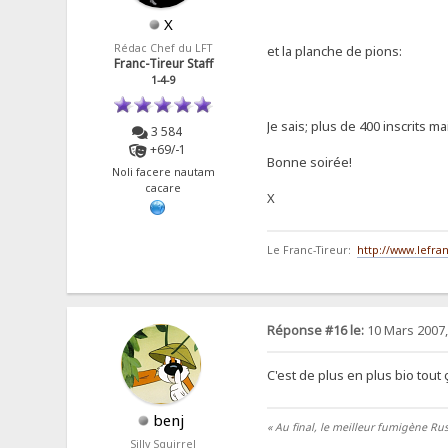
X
Rédac Chef du LFT
et la planche de pions:
Franc-Tireur Staff
1-4-9
Je sais; plus de 400 inscrits 
3 584
+69/-1
Bonne soirée!
Noli facere nautam
cacare
X
Le Franc-Tireur:
http://www.lefran
Réponse #16 le:
10 Mars 2007,
C'est de plus en plus bio tout 
benj
« Au final, le meilleur fumigène Rus
Silly Squirrel