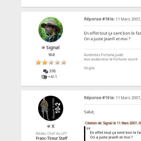
Réponse #18 le:
11 Mars 2007,
En effet tout ça sent bon le f
On a juste Jeanfi et moi ?
Signal
10-0
Audentes Fortuna juvat
Aux audacieux la Fortune sourit
Virgile
398
+4/-1
Réponse #19 le:
11 Mars 2007,
Salut,
Citation de: Signal le 11 Mars 2007, 
X
En effet tout ça sent bon le 
Rédac Chef du LFT
On a juste Jeanfi et moi ?
Franc-Tireur Staff