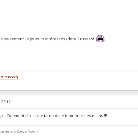
mais seulement 10 joueurs intéressés (dont 2 russes!
).
ctireur.org
 22:12
ça ! Comment dire, il me tarde de le tenir entre les mains !!!
se reste le Panzerfaust »