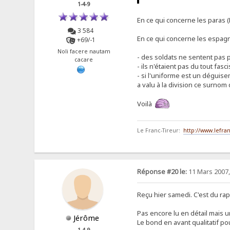
1-4-9
En ce qui concerne les paras (F
3 584
En ce qui concerne les espag
+69/-1
Noli facere nautam
- des soldats ne sentent pas pa
cacare
- ils n'étaient pas du tout fasc
- si l'uniforme est un déguise
a valu à la division ce surnom 
Voilà
Le Franc-Tireur:
http://www.lefran
Réponse #20 le:
11 Mars 2007,
Reçu hier samedi. C'est du rap
Pas encore lu en détail mais u
Jérôme
Le bond en avant qualitatif p