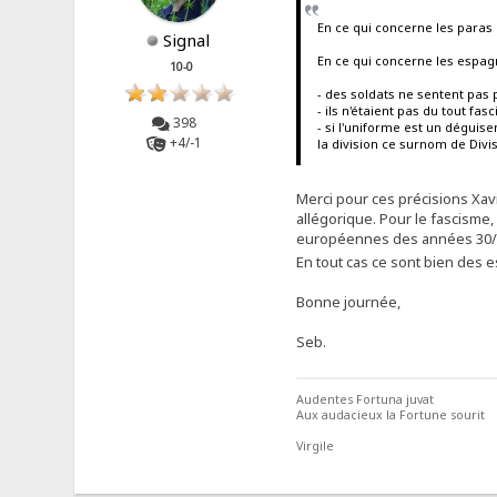
En ce qui concerne les paras (
Signal
En ce qui concerne les espag
10-0
- des soldats ne sentent pas p
- ils n'étaient pas du tout fas
398
- si l'uniforme est un déguise
+4/-1
la division ce surnom de Divi
Merci pour ces précisions Xavie
allégorique. Pour le fascisme,
européennes des années 30/40. 
En tout cas ce sont bien des
Bonne journée,
Seb.
Audentes Fortuna juvat
Aux audacieux la Fortune sourit
Virgile