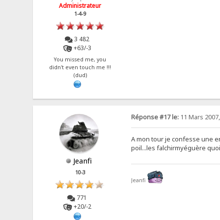
Administrateur
1-4-9
3 482
+63/-3
You missed me, you
didn't even touch me !!!
(dud)
Réponse #17 le:
11 Mars 2007,
A mon tour je confesse une erec
poil...les falchirmyéguère quo
Jeanfi
10-3
Jeanfi
771
+20/-2