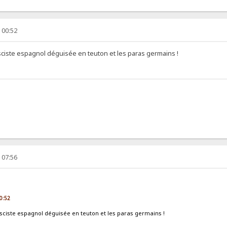
 00:52
asciste espagnol déguisée en teuton et les paras germains !
 07:56
00:52
fasciste espagnol déguisée en teuton et les paras germains !