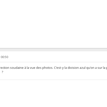
 00:50
tion soudaine à la vue des photos. C'est-y la division azul qu'on a sur la pla
i ?