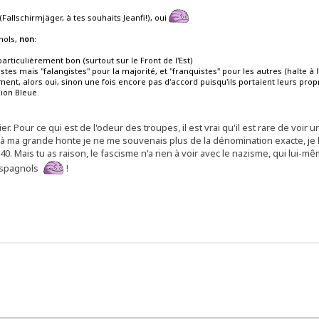
Fallschirmjäger, à tes souhaits Jeanfi!), oui
nols,
non
:
articulièrement bon (surtout sur le Front de l'Est)
cistes mais "falangistes" pour la majorité, et "franquistes" pour les autres (halte à l
ment, alors oui, sinon une fois encore pas d'accord puisqu'ils portaient leurs prop
sion Bleue.
r. Pour ce qui est de l'odeur des troupes, il est vrai qu'il est rare de voir un
 à ma grande honte je ne me souvenais plus de la dénomination exacte, je l
Mais tu as raison, le fascisme n'a rien à voir avec le nazisme, qui lui-mêm
 espagnols
!