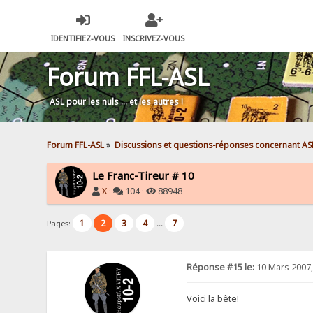
IDENTIFIEZ-VOUS
INSCRIVEZ-VOUS
Forum FFL-ASL
ASL pour les nuls … et les autres !
Forum FFL-ASL
»
Discussions et questions-réponses concernant AS
Le Franc-Tireur # 10
X
·
104 ·
88948
1
2
3
4
7
Pages:
...
Réponse #15 le:
10 Mars 2007,
Voici la bête!