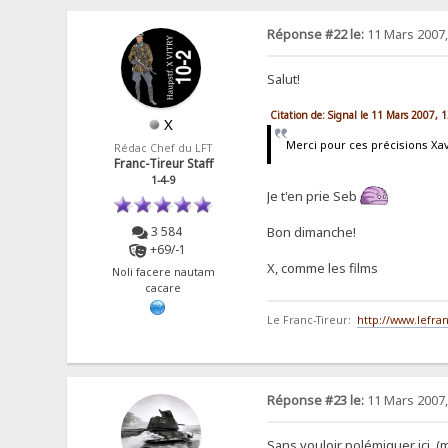
Réponse #22 le:
11 Mars 2007,
Salut!
Citation de: Signal le 11 Mars 2007, 
X
Merci pour ces précisions Xav
Rédac Chef du LFT
Franc-Tireur Staff
1-4-9
Je t'en prie Seb
Bon dimanche!
3 584
+69/-1
X, comme les films
Noli facere nautam
cacare
Le Franc-Tireur:
http://www.lefran
Réponse #23 le:
11 Mars 2007,
Sans vouloir polémiquer ici, 