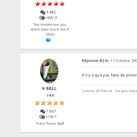
3 482
+63/-3
You missed me, you
didn't even touch me !!!
(dud)
Réponse #2 le:
17 Octobre 200
Il n'y a qu'à pas faire de pris
88LL
Comme dit Patrick : "Le plus impor
1-4-9
1 567
+16/-1
Franc Tireur Staff