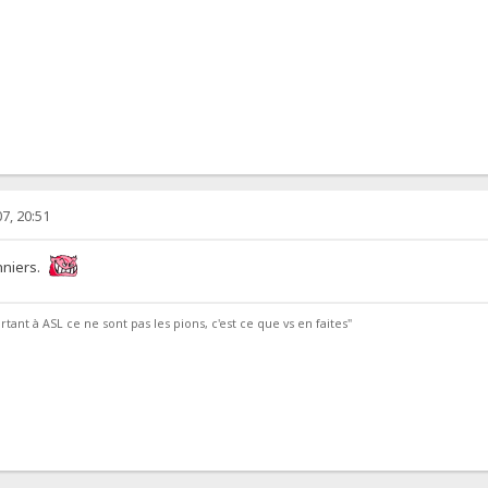
7, 20:51
onniers.
tant à ASL ce ne sont pas les pions, c'est ce que vs en faites"