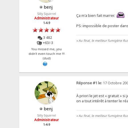
benj
Silly Squirrel
Ça m'a bien fait marrer.
Administrateur
1-4-9
PS: impossible de poster dan
3 482
« Au final, le meilleur fumigène Rus
+63/-3
You missed me, you
didn't even touch me !!!
(dud)
Réponse #1 le:
17 Octobre 200
À priori le jet est « gratuit »
on a tout intérêt à tenter le 
benj
Silly Squirrel
« Au final, le meilleur fumigène Rus
Administrateur
1-4-9