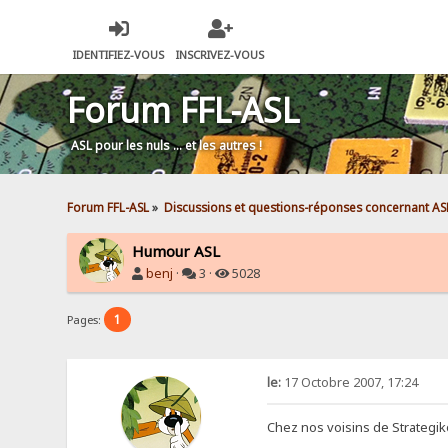
IDENTIFIEZ-VOUS
INSCRIVEZ-VOUS
Forum FFL-ASL
ASL pour les nuls … et les autres !
Forum FFL-ASL
»
Discussions et questions-réponses concernant AS
Humour ASL
benj
·
3 ·
5028
1
Pages:
le:
17 Octobre 2007, 17:24
Chez nos voisins de Strategikon