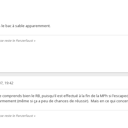
s le bac à sable apparemment.
se reste le Panzerfaust »
7, 19:42
 si je comprends bien le RB, puisqu'il est effectué à la fin de la MPh si l'e
réarmement (même si ça a peu de chances de réussir). Mais en ce qui concerne
se reste le Panzerfaust »