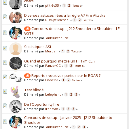
chars
Démarré par
ptitléo35
1
2
«
Toutes
»
Diverses astuces liées à la règle A7 Fire Attacks
Démarré par
Disrupt Michael
1
2
«
Toutes
»
Concours de setup - J212 Shoulder to Shoulder - LE
VOTE
Démarré par
TankBuster Eric
Statistiques ASL
Démarré par
Murden
1
2
«
Toutes
»
Quand et pourquoi mettre un FT17m CE ?
Démarré par
PanzerGG
1
2
«
Toutes
»
Reportez vous vos parties sur le ROAR ?
Démarré par
Lionel62
1
2
«
Toutes
»
Test blindé
Démarré par
L'éléphant
1
2
3
«
»
De l'Opportunity fire
Démarré par
IronMax
1
2
3
«
»
Concours de setup - Janvier 2025 - J212 Shoulder to
Shoulder
Démarré par
TankBuster Eric
1
2
3
«
»