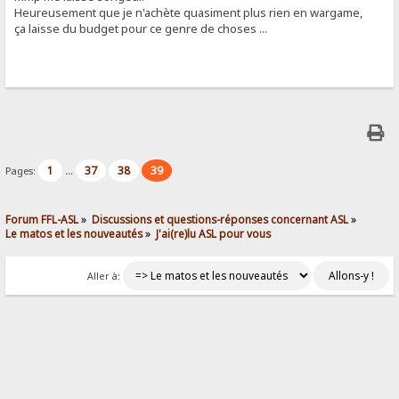
Heureusement que je n'achète quasiment plus rien en wargame,
ça laisse du budget pour ce genre de choses ...
1
37
38
39
Pages:
...
Forum FFL-ASL
»
Discussions et questions-réponses concernant ASL
»
Le matos et les nouveautés
»
J'ai(re)lu ASL pour vous
Aller à: