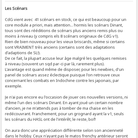
Les Scénars
CdG vient avec 41 scénars en stock, ce qui est beaucoup pour un
core module a priori, mais attention... hormis les scénars Dinant,
tous sont des rééditions de scénars plus anciens remis plus ou
moins à niveau (y compris els 8 scénars originaux de CdG v1).
Rien de bien nouveau pour les vieux briscards, même si certains
sont VRAIMENT très anciens (certains sont des adaptations
d'adaptions de SL!).
De ce fait, la plupart accuse leur âge malgré les quelques remises
à niveau (souvent un sqd par-ci par là, rarement plus).
L'avantage est quand même de disposer, pour les newbies, d'un
panel de scénars assez éclectique puisque l'on retrouve ceux
concernant les combats en Indochine contre les japonais, par
exemple.
Je n'ai pas encore eu l'occasion de jouer ces nouvelles versions, ni
même l'un des scénars Dinant. En ayant joué un certain nombre
d'ancien, je ne m'attends pas à tomber de ma chaise en les
redécouvrant. Franchement, pour un grognard ayant la v1, seuls
les scénars du HASL ont de l'intérêt, le reste, bof!
On aura donc une appréciation différente selon son ancienneté
dans le hobby. Ceux n'ayant pas le matos frenchy antérieur seront