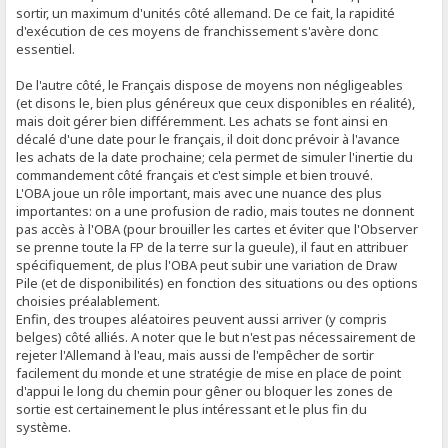
sortir, un maximum d'unités côté allemand. De ce fait, la rapidité
d'exécution de ces moyens de franchissement s'avère donc
essentiel.
De l'autre côté, le Français dispose de moyens non négligeables
(et disons le, bien plus généreux que ceux disponibles en réalité),
mais doit gérer bien différemment. Les achats se font ainsi en
décalé d'une date pour le français, il doit donc prévoir à l'avance
les achats de la date prochaine; cela permet de simuler l'inertie du
commandement côté français et c'est simple et bien trouvé.
L'OBA joue un rôle important, mais avec une nuance des plus
importantes: on a une profusion de radio, mais toutes ne donnent
pas accès à l'OBA (pour brouiller les cartes et éviter que l'Observer
se prenne toute la FP de la terre sur la gueule), il faut en attribuer
spécifiquement, de plus l'OBA peut subir une variation de Draw
Pile (et de disponibilités) en fonction des situations ou des options
choisies préalablement.
Enfin, des troupes aléatoires peuvent aussi arriver (y compris
belges) côté alliés. A noter que le but n'est pas nécessairement de
rejeter l'Allemand à l'eau, mais aussi de l'empêcher de sortir
facilement du monde et une stratégie de mise en place de point
d'appui le long du chemin pour gêner ou bloquer les zones de
sortie est certainement le plus intéressant et le plus fin du
système.