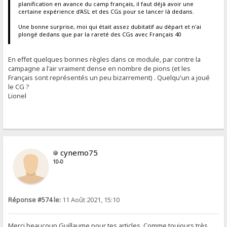
planification en avance du camp français, il faut déjà avoir une
certaine expérience d'ASL et des CGs pour se lancer là dedans.
Une bonne surprise, moi qui était assez dubitatif au départ et n'ai
plongé dedans que par la rareté des CGs avec Français 40
En effet quelques bonnes règles dans ce module, par contre la
campagne a l'air vraiment dense en nombre de pions (et les
Français sont représentés un peu bizarrement) . Quelqu'un a joué
le CG ?
Lionel
cynemo75
10-0
Réponse #574 le:
11 Août 2021, 15:10
Merci beaucoup Guillaume pour tes articles. Comme toujours très