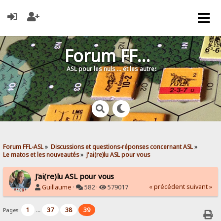
Forum FFL-ASL
ASL pour les nuls … et les autres !
Forum FFL-ASL
»
Discussions et questions-réponses concernant ASL
»
Le matos et les nouveautés
»
J'ai(re)lu ASL pour vous
J'ai(re)lu ASL pour vous
« précédent
suivant »
Guillaume
·
582 ·
579017
1
37
38
39
Pages:
...