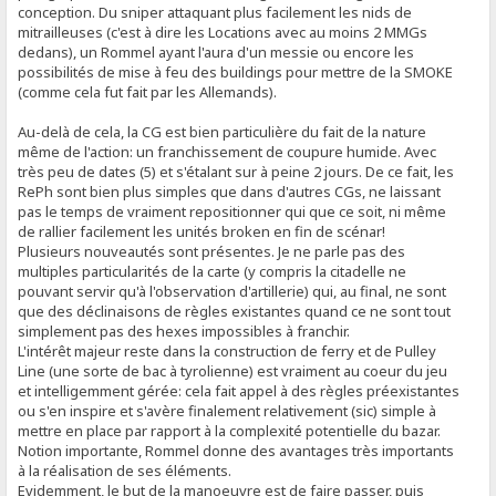
conception. Du sniper attaquant plus facilement les nids de
mitrailleuses (c'est à dire les Locations avec au moins 2 MMGs
dedans), un Rommel ayant l'aura d'un messie ou encore les
possibilités de mise à feu des buildings pour mettre de la SMOKE
(comme cela fut fait par les Allemands).
Au-delà de cela, la CG est bien particulière du fait de la nature
même de l'action: un franchissement de coupure humide. Avec
très peu de dates (5) et s'étalant sur à peine 2 jours. De ce fait, les
RePh sont bien plus simples que dans d'autres CGs, ne laissant
pas le temps de vraiment repositionner qui que ce soit, ni même
de rallier facilement les unités broken en fin de scénar!
Plusieurs nouveautés sont présentes. Je ne parle pas des
multiples particularités de la carte (y compris la citadelle ne
pouvant servir qu'à l'observation d'artillerie) qui, au final, ne sont
que des déclinaisons de règles existantes quand ce ne sont tout
simplement pas des hexes impossibles à franchir.
L'intérêt majeur reste dans la construction de ferry et de Pulley
Line (une sorte de bac à tyrolienne) est vraiment au coeur du jeu
et intelligemment gérée: cela fait appel à des règles préexistantes
ou s'en inspire et s'avère finalement relativement (sic) simple à
mettre en place par rapport à la complexité potentielle du bazar.
Notion importante, Rommel donne des avantages très importants
à la réalisation de ses éléments.
Evidemment, le but de la manoeuvre est de faire passer, puis