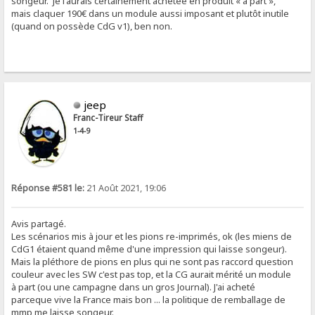
songeur. Je l'aurais certainement achetée en produit « à part »,
mais claquer 190€ dans un module aussi imposant et plutôt inutile
(quand on possède CdG v1), ben non.
jeep
Franc-Tireur Staff
1-4-9
Réponse #581 le:
21 Août 2021, 19:06
Avis partagé.
Les scénarios mis à jour et les pions re-imprimés, ok (les miens de
CdG1 étaient quand même d'une impression qui laisse songeur).
Mais la pléthore de pions en plus qui ne sont pas raccord question
couleur avec les SW c'est pas top, et la CG aurait mérité un module
à part (ou une campagne dans un gros Journal). J'ai acheté
parceque vive la France mais bon ... la politique de remballage de
mmp me laisse songeur.