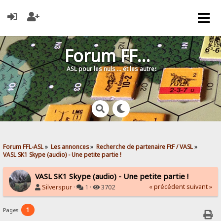
Forum FFL-ASL
ASL pour les nuls … et les autres !
Forum FFL-ASL
»
Les annonces
»
Recherche de partenaire FtF / VASL
»
VASL SK1 Skype (audio) - Une petite partie !
VASL SK1 Skype (audio) - Une petite partie !
« précédent
suivant »
Silverspur
·
1 ·
3702
1
Pages: