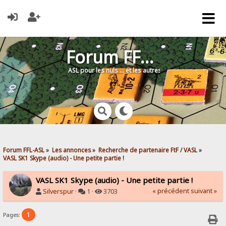
Forum FFL-ASL
ASL pour les nuls … et les autres !
Forum FFL-ASL
»
Les annonces
»
Recherche de partenaire FtF / VASL
»
VASL SK1 Skype (audio) - Une petite partie !
VASL SK1 Skype (audio) - Une petite partie !
« précédent
suivant »
Silverspur
·
1 ·
3703
1
Pages: