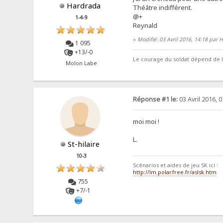
Hardrada
Théâtre indifférent.
@+
1-4-9
Reynald
«
Modifié: 03 Avril 2016, 14:18 par 
1 095
+13/-0
Le courage du soldat dépend de 
Molon Labe
Réponse #1 le:
03 Avril 2016, 0
moi moi !
L.
St-hilaire
10-3
Scénarios et aides de jeu SK ici :
http://lm.polar.free.fr/aslsk.htm
755
+7/-1