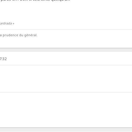
Hardrada
»
la prudence du général.
7:32