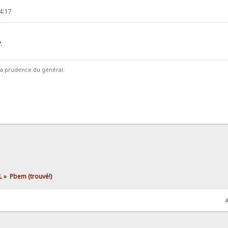
4:17
.
la prudence du général.
L
»
Pbem (trouvé!)
A