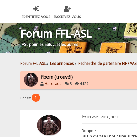
IDENTIFIEZ-VOUS
INSCRIVEZ-VOUS
Forum FFL-ASL
ASL pour les nuls … et les autres !
Forum FFL-ASL
»
Les annonces
»
Recherche de partenaire FtF / VAS
Pbem (trouvé!)
Hardrada
·
3 ·
4429
1
Pages:
le:
01 Avril 2016, 18:30
Bonjour,
J'ai un créneau pour une autre