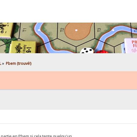
L
»
Pbem (trouvé!)
 partie en Pbem si cela tente quelqu'un.