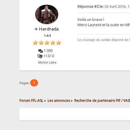
Réponse #2 le:
03 Avril 2016, 1
Voilà un brave !
Merci Laurent et la suite en MP
Hardrada
1-4-9
Le courage du soldat dépend de 
1 095
+13/-0
Molon Labe
1
Pages:
Forum FFL-ASL
»
Les annonces
»
Recherche de partenaire FtF / VAS