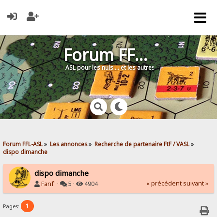
Forum FFL-ASL
ASL pour les nuls … et les autres !
Forum FFL-ASL
»
Les annonces
»
Recherche de partenaire FtF / VASL
»
dispo dimanche
dispo dimanche
« précédent
suivant »
Fanf'
·
5 ·
4904
1
Pages: