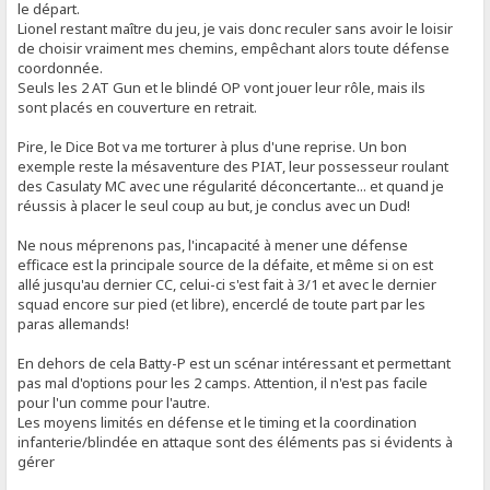
le départ.
Lionel restant maître du jeu, je vais donc reculer sans avoir le loisir
de choisir vraiment mes chemins, empêchant alors toute défense
coordonnée.
Seuls les 2 AT Gun et le blindé OP vont jouer leur rôle, mais ils
sont placés en couverture en retrait.
Pire, le Dice Bot va me torturer à plus d'une reprise. Un bon
exemple reste la mésaventure des PIAT, leur possesseur roulant
des Casulaty MC avec une régularité déconcertante... et quand je
réussis à placer le seul coup au but, je conclus avec un Dud!
Ne nous méprenons pas, l'incapacité à mener une défense
efficace est la principale source de la défaite, et même si on est
allé jusqu'au dernier CC, celui-ci s'est fait à 3/1 et avec le dernier
squad encore sur pied (et libre), encerclé de toute part par les
paras allemands!
En dehors de cela Batty-P est un scénar intéressant et permettant
pas mal d'options pour les 2 camps. Attention, il n'est pas facile
pour l'un comme pour l'autre.
Les moyens limités en défense et le timing et la coordination
infanterie/blindée en attaque sont des éléments pas si évidents à
gérer