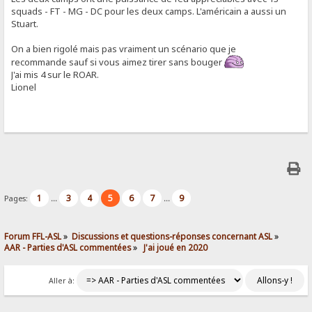
squads - FT - MG - DC pour les deux camps. L'américain a aussi un
Stuart.
On a bien rigolé mais pas vraiment un scénario que je
recommande sauf si vous aimez tirer sans bouger
J'ai mis 4 sur le ROAR.
Lionel
1
3
4
5
6
7
9
Pages:
...
...
Forum FFL-ASL
»
Discussions et questions-réponses concernant ASL
»
AAR - Parties d'ASL commentées
»
 J'ai joué en 2020
Aller à: