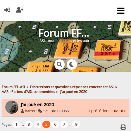
Forum FFL-ASL
ASL pour les nuls … et les autres !
Forum FFL-ASL
»
Discussions et questions-réponses concernant ASL
»
AAR - Parties d'ASL commentées
»
 J'ai joué en 2020
J'ai joué en 2020
« précédent
suivant »
barns
·
121 ·
119066
1
3
4
5
6
7
9
Pages:
...
...