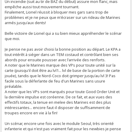
Un incendie (suit au tir de BAZ du début) assure mon flanc, mais
empêche aussi tout mouvement tournant.
Finalement, Lionel réussit à bloquer mes gars sans trop de
problèmes et je ne peux que m'écraser sur un rideau de Marines
armés jusqu'aux dents!
Belle victoire de Lionel qui a su bien mieux appréhender le scénar
que moi.
Je pense ne pas avoir choisi la bonne position au départ. Le KPA a
tout intérêt à siéger dans un TEM costaud et contrôlant bien ses
abords pour ensuite pousser avec l'arrivée des renforts.
A noter que le Marines marque des VPs pour toute unité sur la
carte (puisqu'il doit être au lvl1... lvl de base de la portion de carte
jouée), tandis que le Nord-Coco doit grimper jusqu'au lvl 3! Pas
facile sous la déferlante de feu d'un Marines sans usure
préalable.
A noter que les VPs sont marqués pour toute Good Order Unit et
la dernière impulse est coréenne. De ce fait, et aux vues des
effectifs totaux, la tenue en melee des Marines est des plus
intéressantes... encore faut-il disposer de suffisamment de
troupes encore en vie à la fin!
Un scénar, encore une fois avec le module Seoul, très orienté
infanterie et qui n'est pas vraiment fait pour les newbies je pense