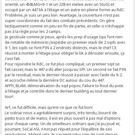
orienté, un 458LMG+9-1 et un 228 en melee avec un StuG) et
occupé par un 447 bk à l'étage et un autre en pleine forme au RdC.
Problème, je suis un peu loin. Avantage, la couverture n'est pas
super coordonnée du fait des combats précédents. On gère
tactiquement comme on peu en fin de partie, et celle-ci n'échappe
pas à la règle pour les 2 camps.
Je gesticule comme je peux, après les prep d'usage (qui font rien
de notable de mémoire) j'expédie un premier stack de 2 sqds avec
9-1, les sqds se font PIN à 2 endroits distincts, mais le chef CX
réussit à monter à l'étage pour obliger le bk à dérouter ensuite, ça
c'est fait.
Pour rejoindre le RdC, ce fut plus compliqué, un premier sqd se
fait casser, mais le 447 a dû aller jusqu'au SFF. Un second se fait PIN
par le residual, mais le dernier réussit à passer avec l'aide du 9-2
et accroche même la dernière DC autour du cou du 447.
AFPh, BLAM, démoralisation du sqd popov, Failure to Rout du pote
à l'étage et je contrôle donc le dernier building au tout dernier
tour!
Arf, ce fut difficile, mais qu'est-ce que ce fut bon!
Le scénar nous a agréablement surpris, très tendu, bourré de
petits trucs et de matos, il est en plus ouvert à pas mal d'options
pour chaque camp. Un de smeilleurs scénars que j'ai pu joué et,
pourtant, SoCal ASL n'est pas réputé pour l'équilibre de ses
productions. Malgré cela, ils savaient (plus rien de sorti depuis