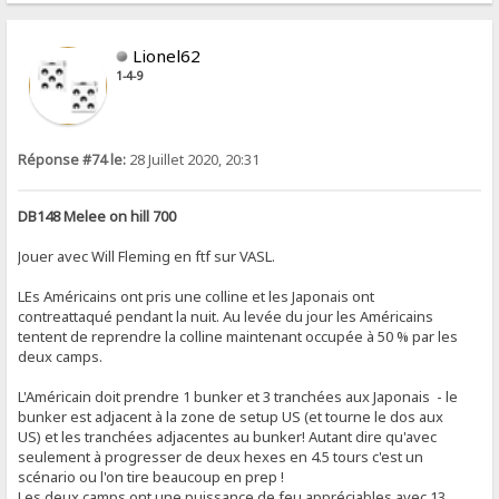
Lionel62
1-4-9
Réponse #74 le:
28 Juillet 2020, 20:31
DB148 Melee on hill 700
Jouer avec Will Fleming en ftf sur VASL.
LEs Américains ont pris une colline et les Japonais ont
contreattaqué pendant la nuit. Au levée du jour les Américains
tentent de reprendre la colline maintenant occupée à 50 % par les
deux camps.
L'Américain doit prendre 1 bunker et 3 tranchées aux Japonais - le
bunker est adjacent à la zone de setup US (et tourne le dos aux
US) et les tranchées adjacentes au bunker! Autant dire qu'avec
seulement à progresser de deux hexes en 4.5 tours c'est un
scénario ou l'on tire beaucoup en prep !
Les deux camps ont une puissance de feu appréciables avec 13