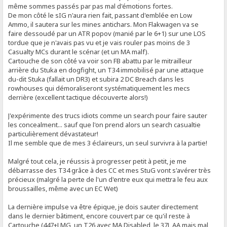
même sommes passés par pas mal d'émotions fortes.
De mon côté le sIG n'aura rien fait, passant d'emblée en Low
Ammo, il sautera sur les mines antichars. Mon Flakwagen va se
faire dessoudé par un ATR popov (manié par le 6+1) sur une LOS
tordue que je n'avais pas vu et je vais rouler pas moins de 3
Casualty MCs durant le scénar (et un MA malf).
Cartouche de son côté va voir son FB abattu par le mitrailleur
arrière du Stuka en dogfight, un T34 immobilisé par une attaque
du-dit Stuka (fallait un DR3) et subira 2 DC Breach dans les
rowhouses qui démoraliseront systématiquement les mecs
derrière (excellent tactique découverte alors!)
J'expérimente des trucs idiots comme un search pour faire sauter
les concealment... sauf que l'on prend alors un search casualtie
particulièrement dévastateur!
Il me semble que de mes 3 éclaireurs, un seul survivra à la partie!
Malgré tout cela, je réussis à progresser petit à petit, je me
débarrasse des T34 grâce à des CC et mes StuG vont s'avérer très
précieux (malgré la perte de l'un d'entre eux qui mettra le feu aux
broussailles, même avec un EC Wet)
La dernière impulse va être épique, je dois sauter directement
dans le dernier bâtiment, encore couvert par ce qu'il reste à
Cartouche (447+LMG, un T26 avec MA Disabled, le 37L AA mais mal