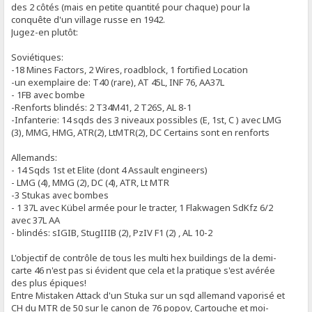
des 2 côtés (mais en petite quantité pour chaque) pour la
conquête d'un village russe en 1942.
Jugez-en plutôt:
Soviétiques:
-18 Mines Factors, 2 Wires, roadblock, 1 fortified Location
-un exemplaire de: T40 (rare), AT 45L, INF 76, AA37L
- 1FB avec bombe
-Renforts blindés: 2 T34M41, 2 T26S, AL 8-1
-Infanterie: 14 sqds des 3 niveaux possibles (E, 1st, C ) avec LMG
(3), MMG, HMG, ATR(2), LtMTR(2), DC Certains sont en renforts
Allemands:
- 14 Sqds 1st et Elite (dont 4 Assault engineers)
- LMG (4), MMG (2), DC (4), ATR, Lt MTR
-3 Stukas avec bombes
- 1 37L avec Kübel armée pour le tracter, 1 Flakwagen SdKfz 6/2
avec 37L AA
- blindés: sIGIB, StugIIIB (2), PzIV F1 (2) , AL 10-2
L'objectif de contrôle de tous les multi hex buildings de la demi-
carte 46 n'est pas si évident que cela et la pratique s'est avérée
des plus épiques!
Entre Mistaken Attack d'un Stuka sur un sqd allemand vaporisé et
CH du MTR de 50 sur le canon de 76 popov, Cartouche et moi-