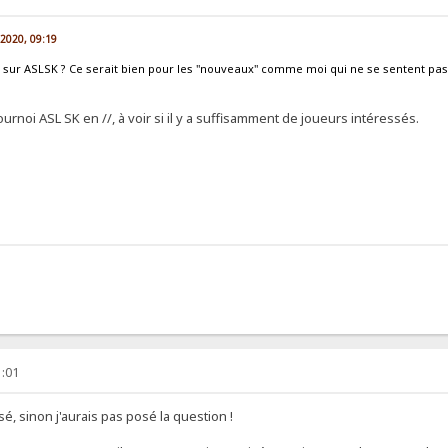
n 2020, 09:19
noi sur ASLSK ? Ce serait bien pour les "nouveaux" comme moi qui ne se sentent pa
ournoi ASL SK en //, à voir si il y a suffisamment de joueurs intéressés.
1:01
ssé, sinon j'aurais pas posé la question !