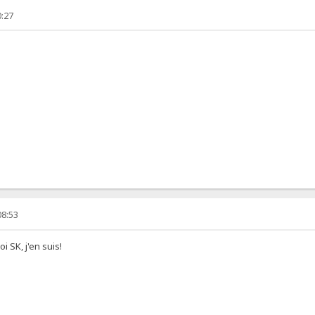
0:27
08:53
 SK, j'en suis!