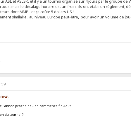
 sur ASL et ASLSK, et il y a un tournoi organisé sur 4 jours par le groupe de 
 à tous, mais le décalage horaire est un frein . ils ont établi un règlement, d
urs dont MMP... et ça coûte 5 dollars US !
ement similaire , au niveau Europe peut-être, pour avoir un volume de jo
L
1:59
, 08:46
i de l'année prochaine - on commence fin Aout.
ion du tournoi ?