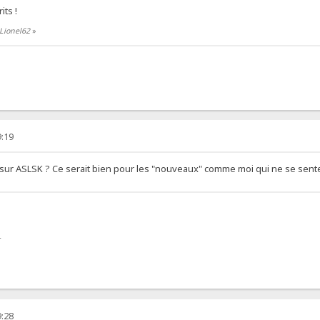
its !
 Lionel62
»
9:19
oi sur ASLSK ? Ce serait bien pour les "nouveaux" comme moi qui ne se sent
L
9:28