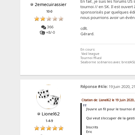
En fait , je suis les forums US
2emecuirassier
tournoi // en SK. Il est ouvert
10-0
sponsorisés par quelques édite
nous pourrions avoir un évén
366
cdlt.
+8/-0
Gérard.
En cours:
Vasl league
Tournoi ffl-asl
Seaborne scénarios avec brestAS
Réponse #4 le:
19 Juin 2020, 2
Citation de: Lionel62 le 19 Juin 2020
J'ouvre un fil pour le tourno
Lionel62
Qui veut s'occuper de la gest
1-4-9
Inscrits
Eric