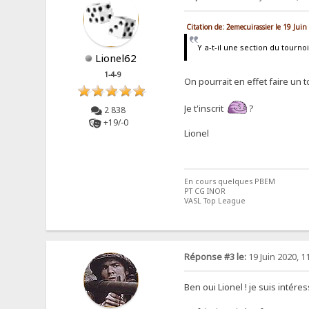
Citation de: 2emecuirassier le 19 Jui
Y a-t-il une section du tour
Lionel62
1-4-9
On pourrait en effet faire un t
Je t'inscrit
?
2 838
+19/-0
Lionel
En cours quelques PBEM
PT CG INOR
VASL Top League
Réponse #3 le:
19 Juin 2020, 1
Ben oui Lionel ! je suis intére