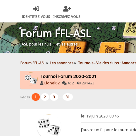
IDENTIFIEZ-VOUS
INSCRIVEZ-VOUS
Forum FFL-ASL
ASL pour les nuls … et les autres !
Forum FFL-ASL
»
Les annonces
»
Tournois - Vie des clubs : Annonc
Tournoi Forum 2020-2021
Lionel62
·
452 ·
291423
1
2
3
31
Pages:
...
le:
19 Juin 2020, 08:46
J'ouvre un fil pour le tournoi