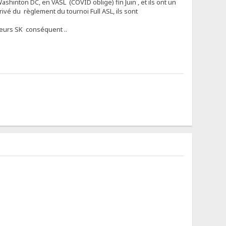
Washinton DC, en VASL (COVID oblige) fin Juin , et ils ont un
érivé du règlement du tournoi Full ASL, ils sont
ueurs SK conséquent ..