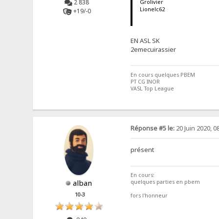
2 838
Grolivier
Lionelc62
+19/-0
EN ASL SK
2emecuirassier
En cours quelques PBEM
PT CG INOR
VASL Top League
Réponse #5 le:
20 Juin 2020, 0
présent
En cours:
alban
quelques parties en pbem
10-3
fors l'honneur