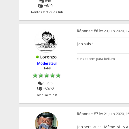
949
+6/-0
Nantes Tactique Club
Réponse #6 le:
20 Juin 2020, 1
j'en suis !
Lorenzo
si vis pacem para bellum
Modérateur
1-4-9
5 358
+69/-0
alea iacta est
Réponse #7 le:
21 Juin 2020, 1
J'en serai aussi! Même si il y