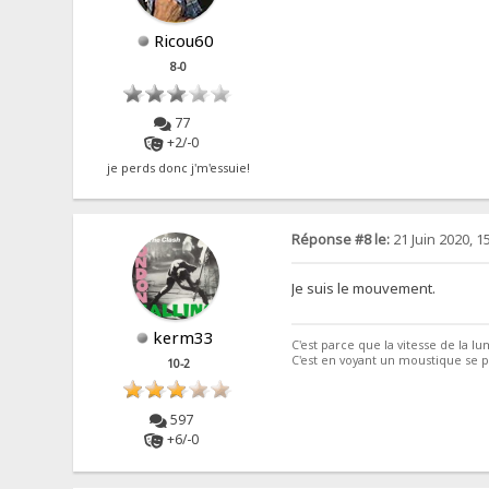
Ricou60
8-0
77
+2/-0
je perds donc j'm'essuie!
Réponse #8 le:
21 Juin 2020, 1
Je suis le mouvement.
kerm33
C'est parce que la vitesse de la lum
C'est en voyant un moustique se po
10-2
597
+6/-0