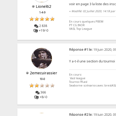
voir en page 3 la liste des inscr
Lionel62
«
Modifié: 02 Juillet 2020, 14:18 par
1-4-9
En cours quelques PBEM
PT CG INOR
2 838
VASL Top League
+19/-0
Réponse #1 le:
19 Juin 2020, 0
Y a-t-il une section du tourn
2emecuirassier
En cours:
Vasl league
10-0
Tournoi ffl-asl
Seaborne scénarios avec brestAS
366
+8/-0
Réponse #2 le:
19 Juin 2020, 0