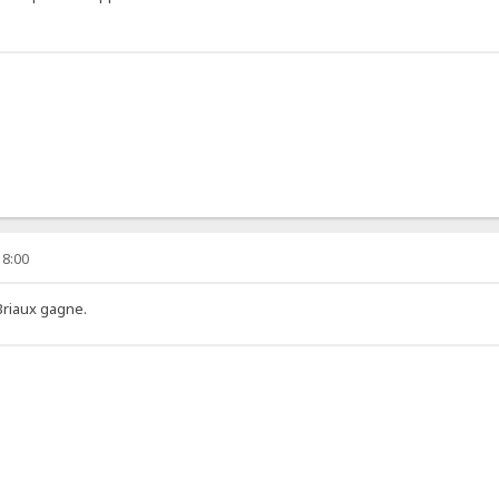
18:00
.Briaux gagne.