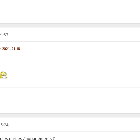
21:57
in 2021, 21:18
15:24
 les parties / appariements ?