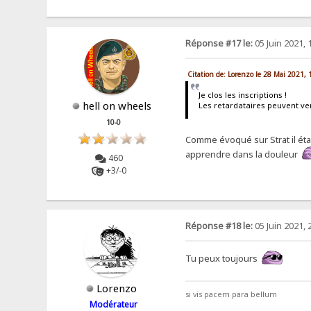
Réponse #17 le:
05 Juin 2021, 
Citation de: Lorenzo le 28 Mai 2021, 
Je clos les inscriptions !
hell on wheels
Les retardataires peuvent veni
10-0
Comme évoqué sur Strat il étai
apprendre dans la douleur
460
+3/-0
Réponse #18 le:
05 Juin 2021, 
Tu peux toujours
Lorenzo
si vis pacem para bellum
Modérateur