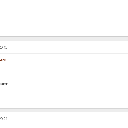
20:15
 20:00
laisir
20:21