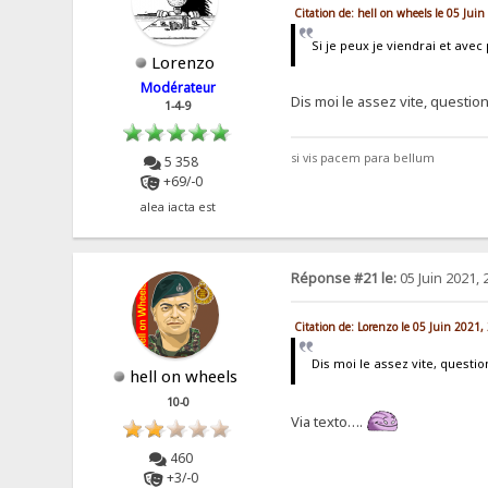
Citation de: hell on wheels le 05 Jui
Si je peux je viendrai et avec 
Lorenzo
Modérateur
Dis moi le assez vite, questi
1-4-9
si vis pacem para bellum
5 358
+69/-0
alea iacta est
Réponse #21 le:
05 Juin 2021, 
Citation de: Lorenzo le 05 Juin 2021,
Dis moi le assez vite, questi
hell on wheels
10-0
Via texto….
460
+3/-0