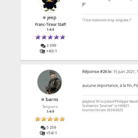
JP
jeep
"C'est vraiment trop zinjuste !"
Franc-Tireur Staff
1-4-9
2 399
+40/-1
Réponse #26 le:
15 Juin 2021, 
aucune importance, à la fin, P
barns
playtest VV vs Julien/Philippe Naud
Scénarios "Journal" vs Hill621
Tanguero
tournoi forum 2024/2025
1-4-9
5 259
+54/-1