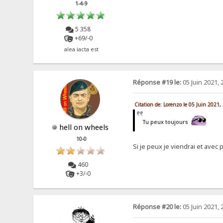
1-4-9
5 358
+69/-0
alea iacta est
Réponse #19 le:
05 Juin 2021, 
Citation de: Lorenzo le 05 Juin 2021,
Tu peux toujours
hell on wheels
10-0
Si je peux je viendrai et avec p
460
+3/-0
Réponse #20 le:
05 Juin 2021, 