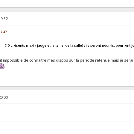
19:52
17:47
r (10 présents maxi / jauge et la taille de la salle) ; ils seront nourris, pourront
t impossible de connaître mes dispos sur la période retenue mais je serai b
20:00