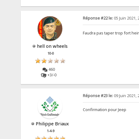
Réponse #22 le:
05 Juin 2021, 
Faudra pas taper trop fort he
hell on wheels
10-0
460
+3/-0
Réponse #23 le:
09 Juin 2021, 
Confirmation pour Jeep
Philippe Briaux
1-4-9