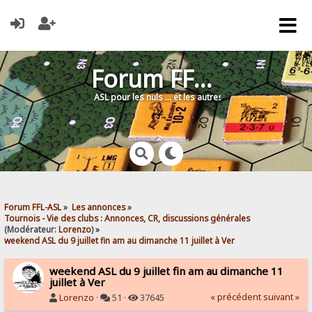
Forum FFL-ASL
ASL pour les nuls … et les autres !
Forum FFL-ASL
»
Les annonces
»
Tournois - Vie des clubs : Annonces, CR, discussions générales
(Modérateur:
Lorenzo
) »
weekend ASL du 9 juillet fin am au dimanche 11 juillet à Ver
weekend ASL du 9 juillet fin am au dimanche 11
juillet à Ver
« précédent
suivant »
Lorenzo
·
51 ·
37645