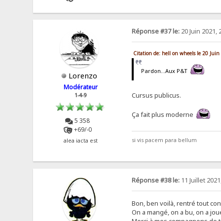
Réponse #37 le:
20 Juin 2021, 
Citation de: hell on wheels le 20 Jui
Pardon…Aux P&T
Lorenzo
Modérateur
Cursus publicus.
1-4-9
Ça fait plus moderne
5 358
+69/-0
si vis pacem para bellum
alea iacta est
Réponse #38 le:
11 Juillet 2021
Bon, ben voilà, rentré tout co
On a mangé, on a bu, on a joué.
Merci à mes compagnons de ta