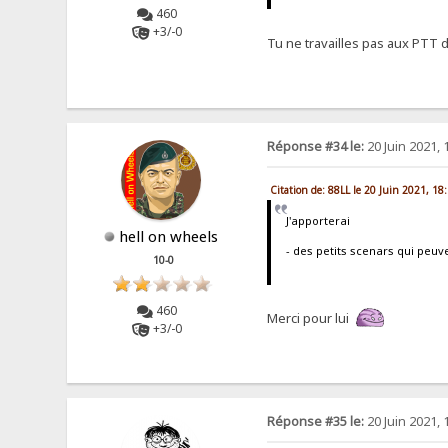
460
+3/-0
Tu ne travailles pas aux PTT 
Réponse #34 le:
20 Juin 2021, 
Citation de: 88LL le 20 Juin 2021, 18
J'apporterai
hell on wheels
- des petits scenars qui peuv
10-0
460
Merci pour lui
+3/-0
Réponse #35 le:
20 Juin 2021, 