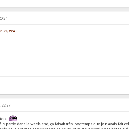
20:34
n 2021, 19:40
, 22:27
ntent
 5 partie dans le week-end, ça faisait très longtemps que je n'avais fait cel
ble de jeu et mes compagnons de route, et surtout merci à nos hôtes qui