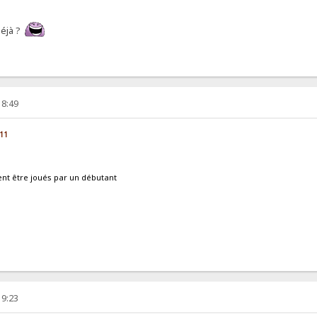
déjà ?
18:49
:11
ent être joués par un débutant
19:23