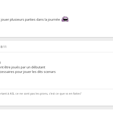
 jouer plusieurs parties dans la journée
18:11
3
ent être joués par un débutant
écessaires pour jouer les dits scenars
tant à ASL ce ne sont pas les pions, c'est ce que vs en faites"