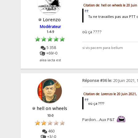
Citation de: hell on wheels le 20 Jui
Tu ne travailles pas aux PTT 
Lorenzo
Modérateur
où ça ????
1-4-9
5 358
si vis pacem para bellum
+69/-0
alea iacta est
Réponse #36 le:
20 Juin 2021, 
Citation de: Lorenzo le 20 Juin 2021,
où ça ????
hell on wheels
10-0
Pardon…Aux P&T
460
+3/-0