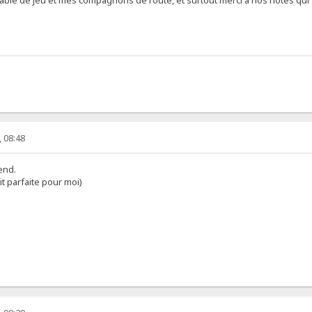
, 08:48
end.
it parfaite pour moi)