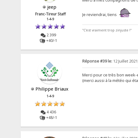
jeep
Franc-Tireur Staff
Je reviendrai, tiens
1-4-9
"C'est vraiment trop zinjuste !"
2 399
+40/-1
Réponse #39 le:
12 Juillet 2021
Merci pour ce très bon week-
(merci aussi à la météo qui éta
Philippe Briaux
1-4-9
4 436
+48/-1