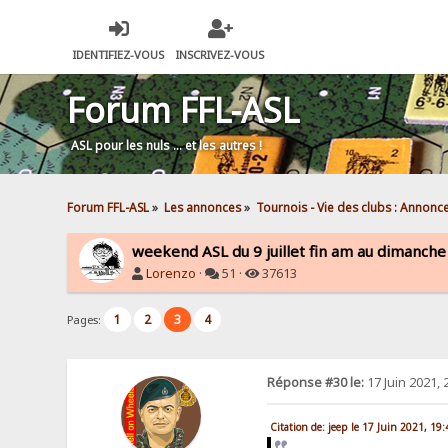
IDENTIFIEZ-VOUS
INSCRIVEZ-VOUS
Forum FFL-ASL
ASL pour les nuls … et les autres !
Forum FFL-ASL
»
Les annonces
»
Tournois - Vie des clubs : Annonc
weekend ASL du 9 juillet fin am au dimanche 1
Lorenzo
·
51 ·
37613
1
2
3
4
Pages:
Réponse #30 le:
17 Juin 2021, 
Citation de: jeep le 17 Juin 2021, 19: