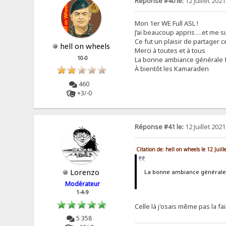
Réponse #40 le:
12 Juillet 2021
Mon 1er WE Full ASL !
J’ai beaucoup appris …et me 
Ce fut un plaisir de partager 
hell on wheels
Merci à toutes et à tous
10-0
La bonne ambiance générale f
À bientôt les Kamaraden
460
+3/-0
Réponse #41 le:
12 Juillet 2021
Citation de: hell on wheels le 12 Juil
Lorenzo
La bonne ambiance générale f
Modérateur
1-4-9
Celle là j'osais même pas la f
5 358