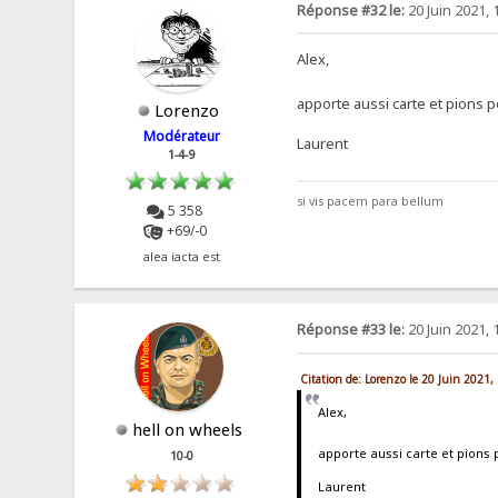
Réponse #32 le:
20 Juin 2021, 
Alex,
apporte aussi carte et pions po
Lorenzo
Modérateur
Laurent
1-4-9
si vis pacem para bellum
5 358
+69/-0
alea iacta est
Réponse #33 le:
20 Juin 2021, 
Citation de: Lorenzo le 20 Juin 2021,
Alex,
hell on wheels
apporte aussi carte et pions p
10-0
Laurent