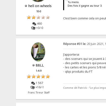
Tu mens.
hell on wheels
Des fois il gagne au tour 3.
10-0
C’est bien comme cela on peut
460
+3/-0
Réponse #31 le:
20 Juin 2021, 
J'apporterai
- des scenars qui se jouent à 
- des petits scenars qui peuv
88LL
- les cartes et les pions 5/8 n
1-4-9
- qlqs produits du FT
1 567
+16/-1
Comme dit Patrick : "Le plus impor
Franc Tireur Staff