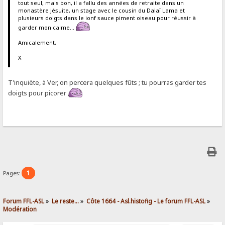
tout seul, mais bon, il a fallu des années de retraite dans un
monastère Jésuite, un stage avec le cousin du Dalaï Lama et
plusieurs doigts dans le ionf sauce piment oiseau pour réussir à
garder mon calme...
Amicalement,
X
T'inquiète, à Ver, on percera quelques fûts ; tu pourras garder tes
doigts pour picorer
1
Pages:
Forum FFL-ASL
»
Le reste...
»
Côte 1664 - Asl.histofig - Le forum FFL-ASL
»
Modération