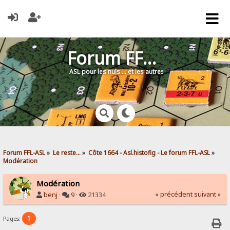
Forum FFL-ASL
ASL pour les nuls … et les autres !
Forum FFL-ASL
»
Le reste...
»
Côte 1664 - Asl.histofig - Le forum FFL-ASL
»
Modération
Modération
« précédent
suivant »
benj
·
9 ·
21334
1
Pages: