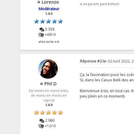
Lorenzo
si vis pacem para bellum
Modérateur
1-4-9
5 358
+69/-0
alea iacta est
Réponse #2 le:
02 Avril 2022, 2
Ça, la fascination pour les sc
SL dans les Casus Belli des an
Phil D
Bienvenue à toi, en tout cas.
De moins en moins bleu,
peu plein en ce moment).
de moins en moins en
reprise
1-4-9
2 980
+12/-0