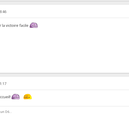
8:46
la victoire facile
1:17
ccueil!
 un D6...