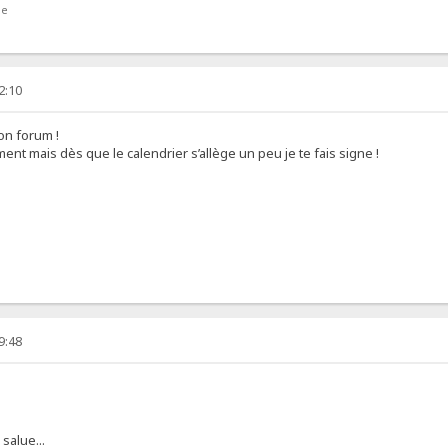
ne
2:10
bon forum !
ent mais dès que le calendrier s’allège un peu je te fais signe !
9:48
 salue...