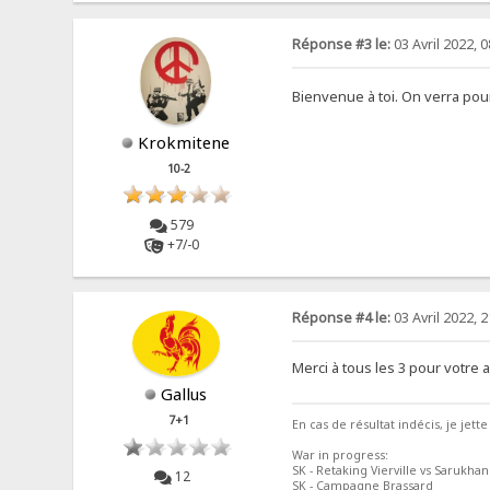
Réponse #3 le:
03 Avril 2022, 0
Bienvenue à toi. On verra pour 
Krokmitene
10-2
579
+7/-0
Réponse #4 le:
03 Avril 2022, 2
Merci à tous les 3 pour votre a
Gallus
7+1
En cas de résultat indécis, je jette
War in progress:
SK - Retaking Vierville vs Sarukhan
12
SK - Campagne Brassard