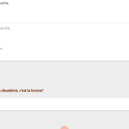
artie.
 un D6...
ne
a deuxième, c'est la bonne?