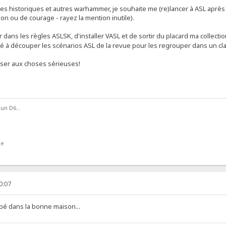
s historiques et autres warhammer, je souhaite me (re)lancer à ASL après 
n ou de courage - rayez la mention inutile).
 dans les règles ASLSK, d'installer VASL et de sortir du placard ma collec
 à découper les scénarios ASL de la revue pour les regrouper dans un clas
passer aux choses sérieuses!
 un D6...
ne
0:07
mbé dans la bonne maison...