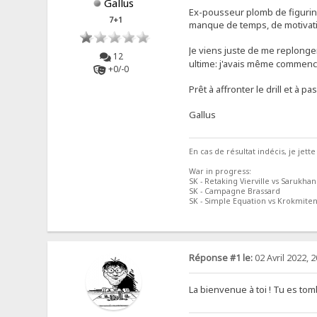
Gallus
Ex-pousseur plomb de figurine
7+1
manque de temps, de motivatio
Je viens juste de me replonger
12
ultime: j'avais même commencé
+0/-0
Prêt à affronter le drill et à 
Gallus
En cas de résultat indécis, je jette
War in progress:
SK - Retaking Vierville vs Sarukhan
SK - Campagne Brassard
SK - Simple Equation vs Krokmite
Réponse #1 le:
02 Avril 2022, 2
La bienvenue à toi ! Tu es to