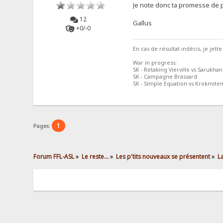
Je note donc ta promesse de p
12
Gallus
+0/-0
En cas de résultat indécis, je jette
War in progress:
SK - Retaking Vierville vs Sarukhan
SK - Campagne Brassard
SK - Simple Equation vs Krokmite
1
Pages:
Forum FFL-ASL
»
Le reste...
»
Les p'tits nouveaux se présentent
»
L