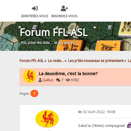
IDENTIFIEZ-VOUS
INSCRIVEZ-VOUS
Forum FFL-ASL
ASL pour les nuls … et les autres !
Forum FFL-ASL
»
Le reste...
»
Les p'tits nouveaux se présentent
»
L
La deuxième, c'est la bonne?
Gallus
·
7 ·
9782
1
Pages:
le:
02 Avril 2022, 18:08
Salut la (7ème) compagnie!