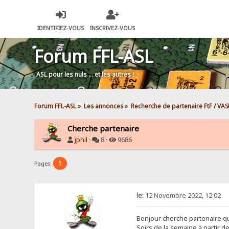
IDENTIFIEZ-VOUS
INSCRIVEZ-VOUS
Forum FFL-ASL
ASL pour les nuls … et les autres !
Forum FFL-ASL
»
Les annonces
»
Recherche de partenaire FtF / VAS
Cherche partenaire
jphil
·
8 ·
9686
1
Pages:
le:
12 Novembre 2022, 12:02
Bonjour cherche partenaire qu
Soirs de la semaine à partir d