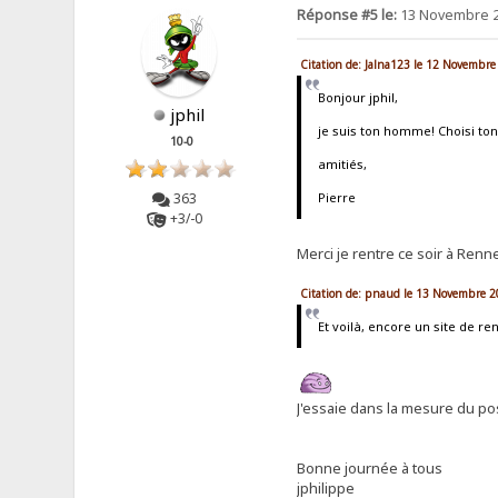
Réponse #5 le:
13 Novembre 2
Citation de: Jalna123 le 12 Novembre
Bonjour jphil,
jphil
je suis ton homme! Choisi to
10-0
amitiés,
363
Pierre
+3/-0
Merci je rentre ce soir à Renn
Citation de: pnaud le 13 Novembre 2
Et voilà, encore un site de 
J'essaie dans la mesure du pos
Bonne journée à tous
jphilippe