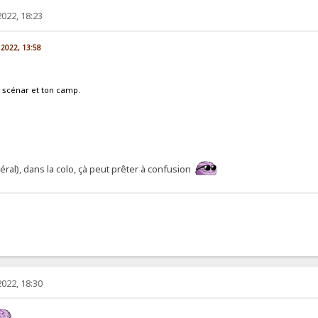
022, 18:23
 2022, 13:58
n scénar et ton camp.
ral), dans la colo, çà peut prêter à confusion
022, 18:30