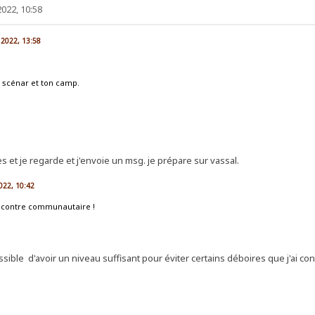
022, 10:58
 2022, 13:58
n scénar et ton camp.
es et je regarde et j'envoie un msg. je prépare sur vassal.
022, 10:42
rencontre communautaire !
sible d'avoir un niveau suffisant pour éviter certains déboires que j'ai c