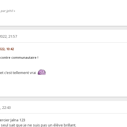
par jphil
»
022, 21:57
022, 10:42
rencontre communautaire !
t c'est tellement vrai
, 22:43
ercier Jalna 123
seul sait que je ne suis pas un élève brillant.