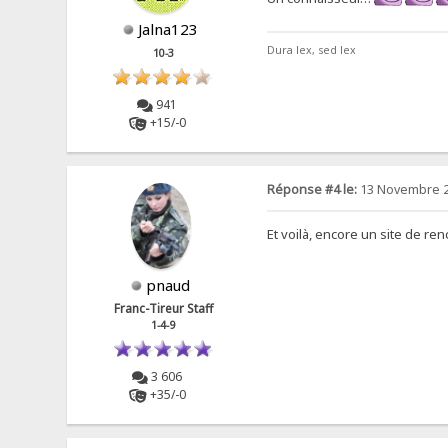
Jalna123
Dura lex, sed lex
10-3
941
+15/-0
Réponse #4 le:
13 Novembre 2
Et voilà, encore un site de r
pnaud
Franc-Tireur Staff
1-4-9
3 606
+35/-0