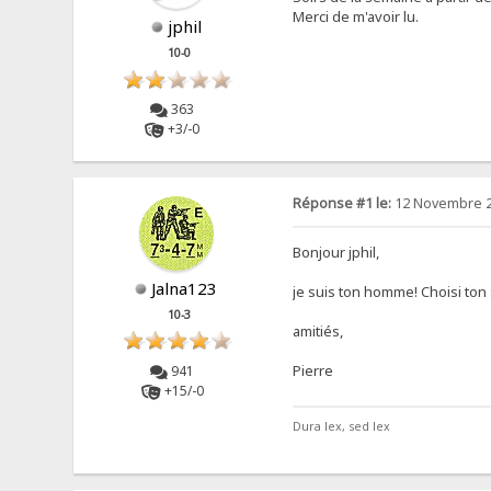
Merci de m'avoir lu.
jphil
10-0
363
+3/-0
Réponse #1 le:
12 Novembre 2
Bonjour jphil,
Jalna123
je suis ton homme! Choisi ton
10-3
amitiés,
Pierre
941
+15/-0
Dura lex, sed lex