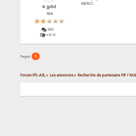
MERCI
jphil
10-0
363
+3/-0
1
Pages:
Forum FFL-ASL
»
Les annonces
»
Recherche de partenaire FtF / VAS