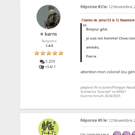
Réponse #2 le:
12 Novembre 2
Citation de: Jalna123 le 12 Novembre
Bonjour jphil,
barns
je suis ton homme! Choisi to
Tanguero
1-4-9
amitiés,
Pierre
5 259
+54/-1
attention mon colonel (ou géné
playtest VV vs Julien/Philippe Naud
Scénarios "Journal" vs Hill621
tournoi forum 2024/2025
Réponse #3 le:
12 Novembre 2
Un connaisseur…