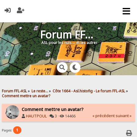
Forum FFL-ASL
ASL pour les nuls … et les autres !
Forum FFL-ASL
»
Le reste...
»
Côte 1664 - Asl.histofig - Le forum FFL-ASL
»
Comment mettre un avatar?
Comment mettre un avatar?
« précédent
suivant »
HAUTPOUL
·
3 ·
14466
1
Pages: