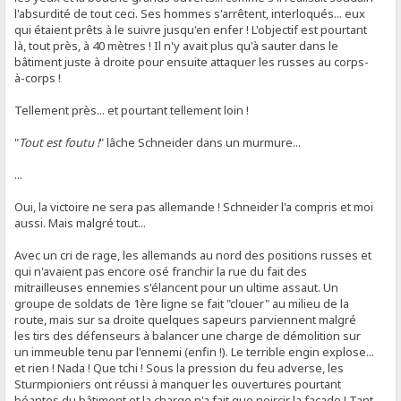
l'absurdité de tout ceci. Ses hommes s'arrêtent, interloqués... eux
qui étaient prêts à le suivre jusqu'en enfer ! L'objectif est pourtant
là, tout près, à 40 mètres ! Il n'y avait plus qu'à sauter dans le
bâtiment juste à droite pour ensuite attaquer les russes au corps-
à-corps !
Tellement près... et pourtant tellement loin !
"
Tout est foutu !
" lâche Schneider dans un murmure...
...
Oui, la victoire ne sera pas allemande ! Schneider l'a compris et moi
aussi. Mais malgré tout...
Avec un cri de rage, les allemands au nord des positions russes et
qui n'avaient pas encore osé franchir la rue du fait des
mitrailleuses ennemies s'élancent pour un ultime assaut. Un
groupe de soldats de 1ère ligne se fait "clouer" au milieu de la
route, mais sur sa droite quelques sapeurs parviennent malgré
les tirs des défenseurs à balancer une charge de démolition sur
un immeuble tenu par l'ennemi (enfin !). Le terrible engin explose...
et rien ! Nada ! Que tchi ! Sous la pression du feu adverse, les
Sturmpioniers ont réussi à manquer les ouvertures pourtant
béantes du bâtiment et la charge n'a fait que noircir la façade ! Tant