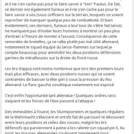
et il ne s'en cache pas pour le faire savoir à "Von" Paulus. De fait,
ce dernier est également furieux et il ne s'en cache pas pour le
faire savoir à ses (sous-)officiers sur le terrain, lesquels se voient
reprocher de manquer quelque peu de combattivité. Et bien
évidemment, ces derniers, furieux à leur tour de s'être fait tancer,
ne manquent pas d'inviter leurs hommes à montrer un peu plus
d'entrain à l'heure de monter à l'assaut. Conséquence de cette
remontée de bretelles, ça se rallie plutôt pas mal côté allemand,
notamment le squad équipé du lance-flammes sur lequel je
compte beaucoup pour amoindrir les deux positions défensives
garnies de mitrailleuses sur la droite du front russe.
Les tirs d'appui sont moins nombreux que lors des premiers tours
mais plus efficaces, avec deux positions russes qui se voient
contraintes de baisser la tête (pin !) sous la pression du feu
allemand. Le flanc gauche soviétique notamment est exposé.
C'est enfin l'opportunité tant attendue ! Quelques ordres secs
claquent et les forces de l'Axe passent à l'attaque !
Des immeubles à l'ouest, les Sturmpioneers et quelques réguliers
de la Wehrmacht s'élancent et ont tôt fait de parcourir le découvert
entre leurs positions et celles des russes, malgré les tirs
défensifs qui parviennent à peine à les ralentir (un squad pin !). Au
nord, les troupes allemandes coulissent simplement pour