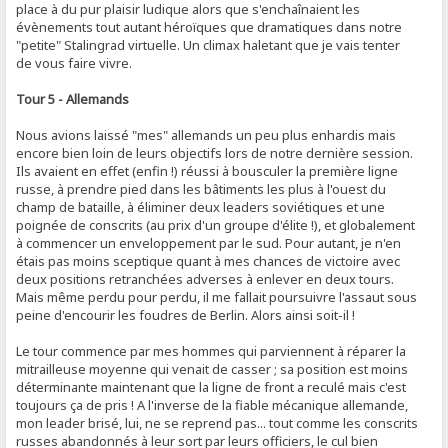
place à du pur plaisir ludique alors que s'enchaînaient les
évènements tout autant héroïques que dramatiques dans notre
"petite" Stalingrad virtuelle. Un climax haletant que je vais tenter
de vous faire vivre.
Tour 5 - Allemands
Nous avions laissé "mes" allemands un peu plus enhardis mais
encore bien loin de leurs objectifs lors de notre dernière session.
Ils avaient en effet (enfin !) réussi à bousculer la première ligne
russe, à prendre pied dans les bâtiments les plus à l'ouest du
champ de bataille, à éliminer deux leaders soviétiques et une
poignée de conscrits (au prix d'un groupe d'élite !), et globalement
à commencer un enveloppement par le sud. Pour autant, je n'en
étais pas moins sceptique quant à mes chances de victoire avec
deux positions retranchées adverses à enlever en deux tours.
Mais même perdu pour perdu, il me fallait poursuivre l'assaut sous
peine d'encourir les foudres de Berlin. Alors ainsi soit-il !
Le tour commence par mes hommes qui parviennent à réparer la
mitrailleuse moyenne qui venait de casser ; sa position est moins
déterminante maintenant que la ligne de front a reculé mais c'est
toujours ça de pris ! A l'inverse de la fiable mécanique allemande,
mon leader brisé, lui, ne se reprend pas... tout comme les conscrits
russes abandonnés à leur sort par leurs officiers, le cul bien