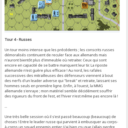
Tour 4 - Russes
Un tour moins intense que les précédents ; les conscrits russes
démoralisés continuent de reculer face aux allemands mais
n'auront bientôt plus d'immeuble où retraiter. Ceux qui sont
encore en capacité de se battre manquent leur tir. La riposte
allemande n'est guère plus efficace ! Au nord, les rafales
successives des mitrailleuses des défenseurs viennent à bout
des nerfs d'un leader adverse qui "break" et retraite, laissant ses
hommes seuls en première ligne. Enfin, à l'ouest, la MMG
allemande s'enraye ; mon matériel semble décidément souffrir
des rigueurs du front de l'est, et l'hiver n'est même pas encore là !
...
Une très belle session où il s'est passé beaucoup (beaucoup) de
choses ! Entre le leader russe qui parvient à embusquer au corps-
à-corps un squad ennemis entier (j'ai bien cru que j'allais perdre