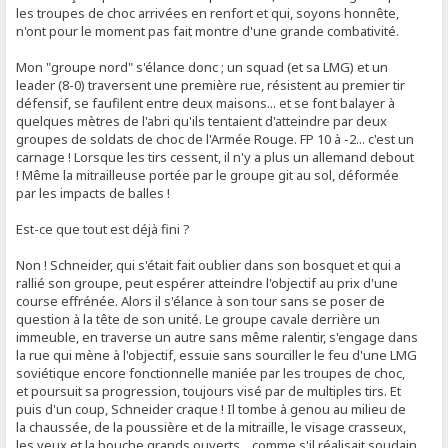
les troupes de choc arrivées en renfort et qui, soyons honnête,
n'ont pour le moment pas fait montre d'une grande combativité.
Mon "groupe nord" s'élance donc ; un squad (et sa LMG) et un
leader (8-0) traversent une première rue, résistent au premier tir
défensif, se faufilent entre deux maisons... et se font balayer à
quelques mètres de l'abri qu'ils tentaient d'atteindre par deux
groupes de soldats de choc de l'Armée Rouge. FP 10 à -2... c'est un
carnage ! Lorsque les tirs cessent, il n'y a plus un allemand debout
! Même la mitrailleuse portée par le groupe git au sol, déformée
par les impacts de balles !
Est-ce que tout est déjà fini ?
Non ! Schneider, qui s'était fait oublier dans son bosquet et qui a
rallié son groupe, peut espérer atteindre l'objectif au prix d'une
course effrénée. Alors il s'élance à son tour sans se poser de
question à la tête de son unité. Le groupe cavale derrière un
immeuble, en traverse un autre sans même ralentir, s'engage dans
la rue qui mène à l'objectif, essuie sans sourciller le feu d'une LMG
soviétique encore fonctionnelle maniée par les troupes de choc,
et poursuit sa progression, toujours visé par de multiples tirs. Et
puis d'un coup, Schneider craque ! Il tombe à genou au milieu de
la chaussée, de la poussière et de la mitraille, le visage crasseux,
les yeux et la bouche grands ouverts... comme s'il réalisait soudain