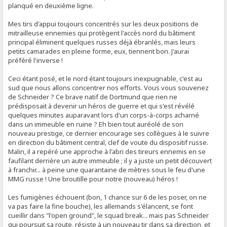
planqué en deuxième ligne.
Mes tirs d'appui toujours concentrés sur les deux positions de
mitrailleuse ennemies qui protègent l'accès nord du bâtiment
principal éliminent quelques russes déjà ébranlés, mais leurs
petits camarades en pleine forme, eux, tiennent bon. J'aurai
préféré l'inverse !
Ceci étant posé, et le nord étant toujours inexpugnable, c'est au
sud que nous allons concentrer nos efforts. Vous vous souvenez
de Schneider ? Ce brave natif de Dortmund que rien ne
prédisposait à devenir un héros de guerre et qui s'est révélé
quelques minutes auparavant lors d'un corps-à-corps acharné
dans un immeuble en ruine ? Eh bien tout auréolé de son
nouveau prestige, ce dernier encourage ses collègues à le suivre
en direction du bâtiment central, clef de voute du dispositif russe.
Malin, il a repéré une approche à l'abri des tireurs ennemis en se
faufilant derrière un autre immeuble ; il y a juste un petit découvert
à franchir... à peine une quarantaine de mètres sous le feu d'une
MMG russe ! Une broutille pour notre (nouveau) héros !
Les fumigènes échouent (bon, 1 chance sur 6 de les poser, on ne
va pas faire la fine bouche), les allemands s'élancent, se font
cueillir dans "l'open ground", le squad break... mais pas Schneider
qui poursuit sa route, résiste à un nouveau tir dans sa direction, et