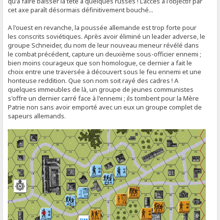
qu'à faire baisser la tête à quelques russes ! L'accès à l'objectif par
cet axe paraît désormais définitivement bouché...
A l'ouest en revanche, la poussée allemande est trop forte pour
les conscrits soviétiques. Après avoir éliminé un leader adverse, le
groupe Schneider, du nom de leur nouveau meneur révélé dans
le combat précédent, capture un deuxième sous-officier ennemi ;
bien moins courageux que son homologue, ce dernier a fait le
choix entre une traversée à découvert sous le feu ennemi et une
honteuse reddition. Que son nom soit rayé des cadres ! A
quelques immeubles de là, un groupe de jeunes communistes
s'offre un dernier carré face à l'ennemi ; ils tombent pour la Mère
Patrie non sans avoir emporté avec un eux un groupe complet de
sapeurs allemands.