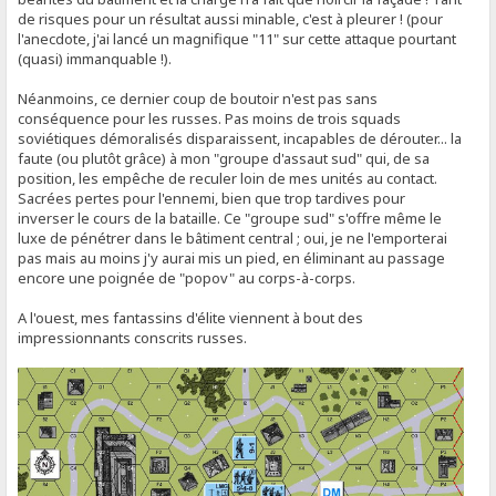
de risques pour un résultat aussi minable, c'est à pleurer ! (pour
l'anecdote, j'ai lancé un magnifique "11" sur cette attaque pourtant
(quasi) immanquable !).
Néanmoins, ce dernier coup de boutoir n'est pas sans
conséquence pour les russes. Pas moins de trois squads
soviétiques démoralisés disparaissent, incapables de dérouter... la
faute (ou plutôt grâce) à mon "groupe d'assaut sud" qui, de sa
position, les empêche de reculer loin de mes unités au contact.
Sacrées pertes pour l'ennemi, bien que trop tardives pour
inverser le cours de la bataille. Ce "groupe sud" s'offre même le
luxe de pénétrer dans le bâtiment central ; oui, je ne l'emporterai
pas mais au moins j'y aurai mis un pied, en éliminant au passage
encore une poignée de "popov" au corps-à-corps.
A l'ouest, mes fantassins d'élite viennent à bout des
impressionnants conscrits russes.