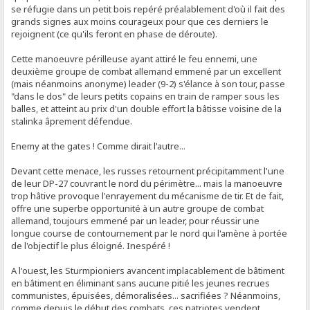
se réfugie dans un petit bois repéré préalablement d'où il fait des
grands signes aux moins courageux pour que ces derniers le
rejoignent (ce qu'ils feront en phase de déroute).
Cette manoeuvre périlleuse ayant attiré le feu ennemi, une
deuxième groupe de combat allemand emmené par un excellent
(mais néanmoins anonyme) leader (9-2) s'élance à son tour, passe
"dans le dos" de leurs petits copains en train de ramper sous les
balles, et atteint au prix d'un double effort la bâtisse voisine de la
stalinka âprement défendue.
Enemy at the gates ! Comme dirait l'autre...
Devant cette menace, les russes retournent précipitamment l'une
de leur DP-27 couvrant le nord du périmètre... mais la manoeuvre
trop hâtive provoque l'enrayement du mécanisme de tir. Et de fait,
offre une superbe opportunité à un autre groupe de combat
allemand, toujours emmené par un leader, pour réussir une
longue course de contournement par le nord qui l'amène à portée
de l'objectif le plus éloigné. Inespéré !
A l'ouest, les Sturmpioniers avancent implacablement de bâtiment
en bâtiment en éliminant sans aucune pitié les jeunes recrues
communistes, épuisées, démoralisées... sacrifiées ? Néanmoins,
comme depuis le début des combats, ces patriotes vendent