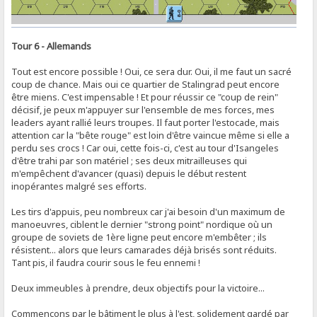
Tour 6 - Allemands
Tout est encore possible ! Oui, ce sera dur. Oui, il me faut un sacré
coup de chance. Mais oui ce quartier de Stalingrad peut encore
être miens. C'est impensable ! Et pour réussir ce "coup de rein"
décisif, je peux m'appuyer sur l'ensemble de mes forces, mes
leaders ayant rallié leurs troupes. Il faut porter l'estocade, mais
attention car la "bête rouge" est loin d'être vaincue même si elle a
perdu ses crocs ! Car oui, cette fois-ci, c'est au tour d'Isangeles
d'être trahi par son matériel ; ses deux mitrailleuses qui
m'empêchent d'avancer (quasi) depuis le début restent
inopérantes malgré ses efforts.
Les tirs d'appuis, peu nombreux car j'ai besoin d'un maximum de
manoeuvres, ciblent le dernier "strong point" nordique où un
groupe de soviets de 1ère ligne peut encore m'embêter ; ils
résistent... alors que leurs camarades déjà brisés sont réduits.
Tant pis, il faudra courir sous le feu ennemi !
Deux immeubles à prendre, deux objectifs pour la victoire...
Commençons par le bâtiment le plus à l'est, solidement gardé par