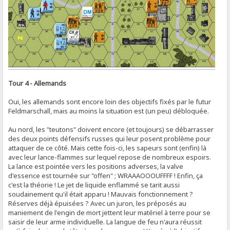
Tour 4 - Allemands
Oui, les allemands sont encore loin des objectifs fixés par le futur
Feldmarschall, mais au moins la situation est (un peu) débloquée.
Au nord, les "teutons" doivent encore (et toujours) se débarrasser
des deux points défensifs russes qui leur posent problème pour
attaquer de ce côté. Mais cette fois-ci, les sapeurs sont (enfin) là
avec leur lance-flammes sur lequel repose de nombreux espoirs.
La lance est pointée vers les positions adverses, la valve
d'essence est tournée sur "offen" ; WRAAAOOOUFFFF ! Enfin, ça
c'est la théorie ! Le jet de liquide enflammé se tarit aussi
soudainement qu'il était apparu ! Mauvais fonctionnement ?
Réserves déjà épuisées ? Avec un juron, les préposés au
maniement de l'engin de mort jettent leur matériel à terre pour se
saisir de leur arme individuelle. La langue de feu n'aura réussit