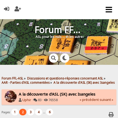
Forum FFL-ASL
ASL pour les nuls … et les autres !
Forum FFL-ASL
»
Discussions et questions-réponses concernant ASL
»
AAR - Parties d'ASL commentées
»
A la découverte d'ASL (SK) avec Isangeles
A la découverte d'ASL (SK) avec Isangeles
« précédent
suivant »
Uphir
·
83 ·
76558
1
2
3
4
6
Pages:
...