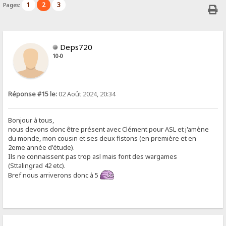
1
2
3
Pages:
Deps720
10-0
Réponse #15 le:
02 Août 2024, 20:34
Bonjour à tous,
nous devons donc être présent avec Clément pour ASL et j'amène
du monde, mon cousin et ses deux fistons (en première et en
2eme année d'étude).
Ils ne connaissent pas trop asl mais font des wargames
(Sttalingrad 42 etc).
Bref nous arriverons donc à 5