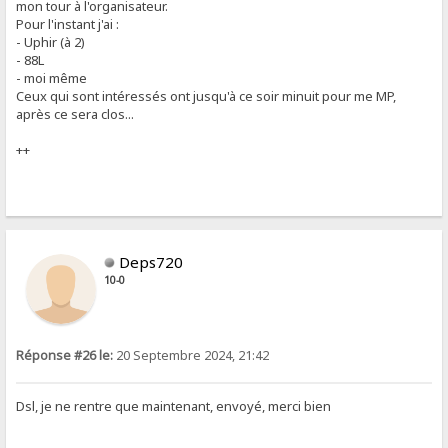
mon tour à l'organisateur.
Pour l'instant j'ai :
- Uphir (à 2)
- 88L
- moi même
Ceux qui sont intéressés ont jusqu'à ce soir minuit pour me MP,
après ce sera clos...
++
Deps720
10-0
Réponse #26 le:
20 Septembre 2024, 21:42
Dsl, je ne rentre que maintenant, envoyé, merci bien