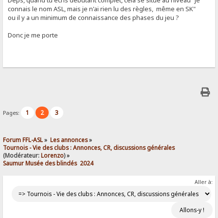
Deps, quand tu écris débutant complet, cela se situe au niveau "Je
connais le nom ASL, mais je n'ai rien lu des règles, même en SK"
ou il y a un minimum de connaissance des phases du jeu ?
Donc je me porte
1
2
3
Pages:
Forum FFL-ASL
»
Les annonces
»
Tournois - Vie des clubs : Annonces, CR, discussions générales
(Modérateur:
Lorenzo
) »
Saumur Musée des blindés  2024
Aller à: