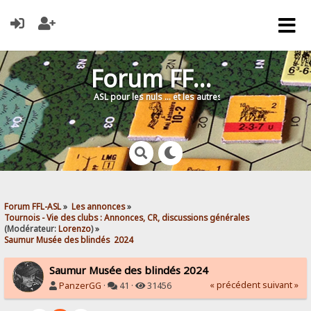
Forum FFL-ASL
ASL pour les nuls … et les autres !
Forum FFL-ASL
»
Les annonces
»
Tournois - Vie des clubs : Annonces, CR, discussions générales
(Modérateur:
Lorenzo
) »
Saumur Musée des blindés  2024
Saumur Musée des blindés 2024
« précédent
suivant »
PanzerGG
·
41 ·
31456