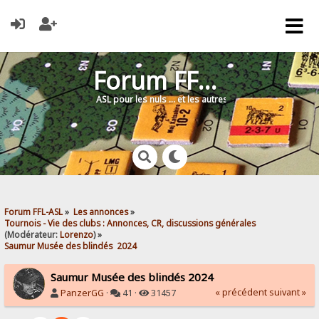
Forum FFL-ASL
ASL pour les nuls … et les autres !
Forum FFL-ASL
»
Les annonces
»
Tournois - Vie des clubs : Annonces, CR, discussions générales
(Modérateur:
Lorenzo
) »
Saumur Musée des blindés  2024
Saumur Musée des blindés 2024
« précédent
suivant »
PanzerGG
·
41 ·
31457