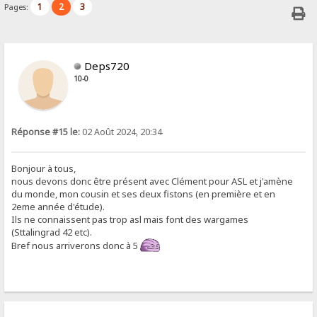
1
2
3
Pages:
Deps720
10-0
Réponse #15 le:
02 Août 2024, 20:34
Bonjour à tous,
nous devons donc être présent avec Clément pour ASL et j'amène
du monde, mon cousin et ses deux fistons (en première et en
2eme année d'étude).
Ils ne connaissent pas trop asl mais font des wargames
(Sttalingrad 42 etc).
Bref nous arriverons donc à 5