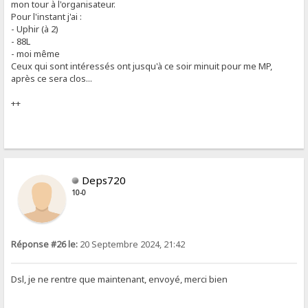
mon tour à l'organisateur.
Pour l'instant j'ai :
- Uphir (à 2)
- 88L
- moi même
Ceux qui sont intéressés ont jusqu'à ce soir minuit pour me MP,
après ce sera clos...
++
Deps720
10-0
Réponse #26 le:
20 Septembre 2024, 21:42
Dsl, je ne rentre que maintenant, envoyé, merci bien