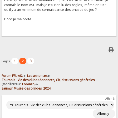
Deps, quand tu écris débutant complet, cela se situe au niveau "Je
connais le nom ASL, mais je n'ai rien lu des règles, même en SK"
ou il y a un minimum de connaissance des phases du jeu ?
Donc je me porte
1
2
3
Pages:
Forum FFL-ASL
»
Les annonces
»
Tournois - Vie des clubs : Annonces, CR, discussions générales
(Modérateur:
Lorenzo
) »
Saumur Musée des blindés  2024
Aller à: