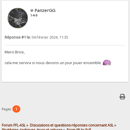
PanzerGG
1-4-9
Réponse #1 le:
04 Février 2024, 11:35
Merci Brice,
cela me servira si nous devons un jour jouer ensemble
1
Pages:
Forum FFL-ASL
»
Discussions et questions-réponses concernant ASL
»
Stratégies, tactiques, trucs et astuces
»
From SK to Full...