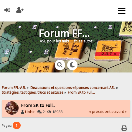
Forum FFL-ASL
ASL pour les nuls … et les autres !
Forum FFL-ASL
»
Discussions et questions-réponses concernant ASL
»
Stratégies, tactiques, trucs et astuces
»
From SK to Full...
From SK to Full...
« précédent
suivant »
Uphir
·
2 ·
18988
1
Pages: