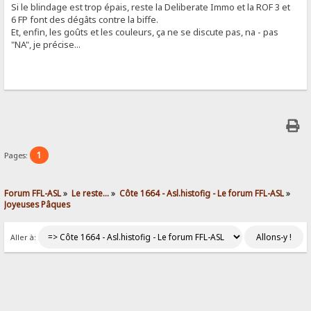
Si le blindage est trop épais, reste la Deliberate Immo et la ROF 3 et
6 FP font des dégâts contre la biffe.
Et, enfin, les goûts et les couleurs, ça ne se discute pas, na - pas
"NA", je précise...
1
Pages:
Forum FFL-ASL
»
Le reste...
»
Côte 1664 - Asl.histofig - Le forum FFL-ASL
»
Joyeuses Pâques
Aller à: