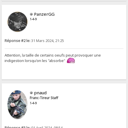
PanzerGG
1-4-9
Réponse #2 le:
31 Mars 2024, 21:25
Attention, la taille de certains oeufs peut provoquer une
indigestion lorsqu'on les "absorbe"
pnaud
Franc-Tireur Staff
1-4-9
Réponse #3 le:
01 Avril 2024, 08:54