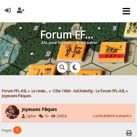
Forum FFL-ASL
ASL pour les nuls … et les autres !
Forum FFL-ASL
»
Le reste...
»
Côte 1664 - Asl.histofig - Le forum FFL-ASL
»
Joyeuses Pâques
Joyeuses Pâques
« précédent
suivant »
Uphir
·
10 ·
20656
1
Pages: