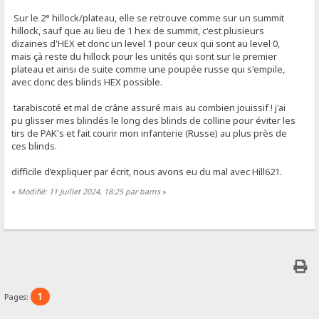
Sur le 2° hillock/plateau, elle se retrouve comme sur un summit
hillock, sauf que au lieu de 1 hex de summit, c'est plusieurs
dizaines d'HEX et donc un level 1 pour ceux qui sont au level 0,
mais çà reste du hillock pour les unités qui sont sur le premier
plateau et ainsi de suite comme une poupée russe qui s'empile,
avec donc des blinds HEX possible.
tarabiscoté et mal de crâne assuré mais au combien jouissif ! j'ai
pu glisser mes blindés le long des blinds de colline pour éviter les
tirs de PAK's et fait courir mon infanterie (Russe) au plus près de
ces blinds.
difficile d’expliquer par écrit, nous avons eu du mal avec Hill621.
«
Modifié: 11 Juillet 2024, 18:25 par barns
»
1
Pages: