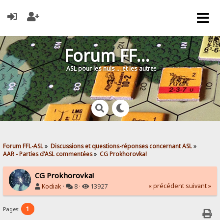
Forum FFL-ASL
ASL pour les nuls … et les autres !
Forum FFL-ASL
»
Discussions et questions-réponses concernant ASL
»
AAR - Parties d'ASL commentées
»
CG Prokhorovka!
CG Prokhorovka!
« précédent
suivant »
Kodiak
·
8 ·
13927
1
Pages: