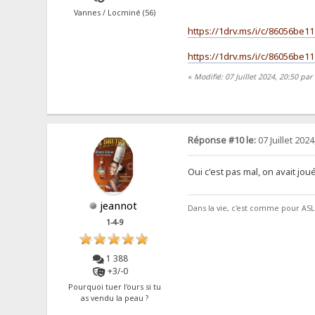
Vannes / Locminé (56)
https://1drv.ms/i/c/86056b
https://1drv.ms/i/c/86056
«
Modifié: 07 Juillet 2024, 20:50 par 
Réponse #10 le:
07 Juillet 2024
Oui c'est pas mal, on avait jo
jeannot
Dans la vie, c'est comme pour ASL, 
1-4-9
1 388
+3/-0
Pourquoi tuer l'ours si tu
as vendu la peau ?