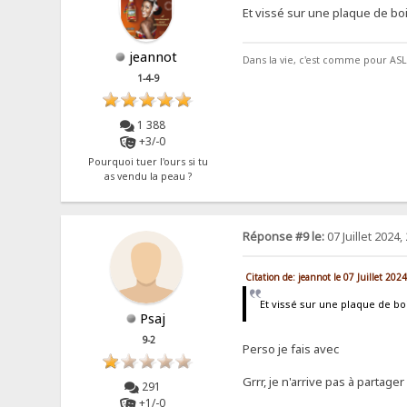
Et vissé sur une plaque de boi
jeannot
Dans la vie, c'est comme pour ASL, 
1-4-9
1 388
+3/-0
Pourquoi tuer l'ours si tu
as vendu la peau ?
Réponse #9 le:
07 Juillet 2024,
Citation de: jeannot le 07 Juillet 202
Et vissé sur une plaque de boi
Psaj
9-2
Perso je fais avec
Grrr, je n'arrive pas à partage
291
+1/-0