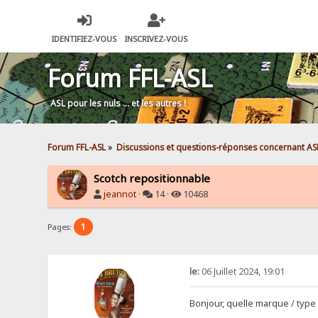
IDENTIFIEZ-VOUS
INSCRIVEZ-VOUS
Forum FFL-ASL
ASL pour les nuls … et les autres !
Forum FFL-ASL
»
Discussions et questions-réponses concernant AS
Scotch repositionnable
jeannot
·
14 ·
10468
1
Pages:
le:
06 Juillet 2024, 19:01
Bonjour, quelle marque / type 