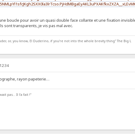
5NMLpYl1sfcJKgh2SXX0la3lrTcso.PjHdMBgaEyAKL3uPXAKfkxZXZA__xLEvMK
 une boucle pour avoir un quasi double face collante et une fixation invis
ls sont transparents, je vis pas mal avec.
er, or, you know, El Duderino, if you're not into the whole brevity thing" The Big L
 12:34
tographe, rayon papeterie…
it pas... Il l'a fait !"