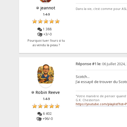
jeannot
Dans la vie, c'est comme pour ASL, 
1-4-9
1 388
+3/-0
Pourquoi tuer l'ours si tu
as vendu la peau ?
Réponse #1 le:
06 Juillet 2024,
Scotch...
J'ai essayé de trouver du Scot
Robin Reeve
"Votre manière de penser quand 
1-4-9
G.K. Chesterton
https://youtube.com/playlist?li
6 402
+96/-0