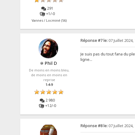
291
+1/-0
Vannes / Locminé (56)
Réponse #7 le:
07 Juillet 2024,
Je suis pas du tout fana du pl
ligne...
Phil D
De moins en moins bleu,
de moins en moins en
reprise
1-4-9
2 980
+12/-0
Réponse #8 le:
07 Juillet 2024,