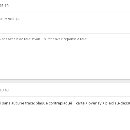
 15:10
ller voir ça.
pas besoin de tout savoir, il suffit d'avoir réponse à tout !
 18:48
ini sans aucune trace: plaque contreplaqué + carte + overlay + plexi au-dess