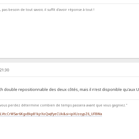
pas besoin de tout savoir, il suffit d'avoir réponse à tout !
 21:30
ch double repositionnable des deux côtés, mais il n'est disponible qu'aux 
vous perdez détermine combien de temps passera avant que vous gagniez."
st=PLVtcCrWSar6KgxBkp81kjrXoQwJfyeCUk&si=ipXUzoypZ6_UF8Wa