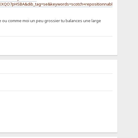
XQO7pHSBA&dib_tag=se&keywords=scotch+repositionnable&qid=1720336
ible ou comme moi un peu grossier tu balances une large