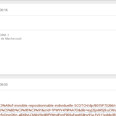
 00:16
 DRM -1
êt de Machecoul)
 09:30
3%A9sif-invisible-repositionnable-individuelle-SCOTCH/dp/B015P73266/r
%C5%BD%C3%95%C3%91&crid=1PWYV479PAA7O&dib=eyJ2IjoiMSJ9.uCWsmiL
vfyOnoOKn-aBXByLCJJAbV9z6RJfYWndFynF903uFgg6S8ny91a-Fv511xddp3