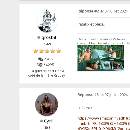
Réponse #2 le:
07 Juillet 2024,
Patafix et plexi...
grosbil
Overrun avec Tassin et Pithivier....
(Case B1 bis : tenaille dans la for
1-4-9
2 416
+26/-0
La guerre, c'est rien à
coté de la mère Crouzy !
Réponse #3 le:
07 Juillet 2024,
Le bleu :
https://www.amazon.fr/adh%C
Cyril
__mk_fr_FR=%C3%85M%C3%85
10-3
40KJSXn5PU0jcX96XMtf2pphk