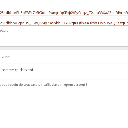
e11251dbbb/Eb5oFBFx7eRGoqaPumjnfq0BliJ0VEy0nqz_TXs-a33XaA?e=RlhrmR
be11251dbbb/EcpqD9_TWQ5MpZ4hbbbj31YBkgt8Qfixa4Uksh13VnDyeQ?e=qD
Psaj
»
, 20:55
ué comme ça chez toi.
pas besoin de tout savoir, il suffit d'avoir réponse à tout !