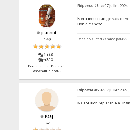
Réponse #5 le:
07 Juillet 2024,
Merci messieurs, je vais donc a
Bon dimanche
jeannot
Dans la vie, c'est comme pour ASL, 
1-4-9
1 388
+3/-0
Pourquoi tuer l'ours si tu
as vendu la peau ?
Réponse #6 le:
07 Juillet 2024,
Ma solution replaçable à l'inf
Psaj
9-2