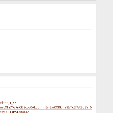
ef=sr_1_5?
Xlh7JW7nCtI2cco0ALgqifhnIvrLwKXRkjna9IjTc2l7jR3uSY_6CNKLgMiJT
RaMCUHBIy40500U2-