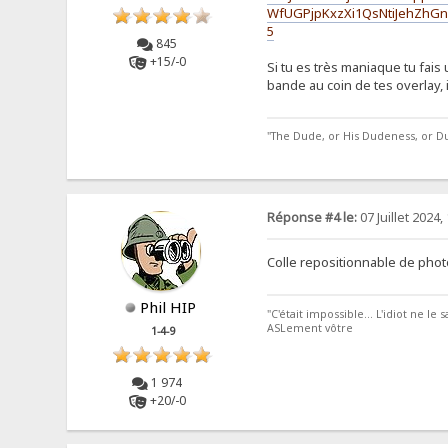
WfUGPjpKxzXi1QsNtiJehZhGn
5
845
+15/-0
Si tu es très maniaque tu fais
bande au coin de tes overlay, i
"The Dude, or His Dudeness, or Dud
Réponse #4 le:
07 Juillet 2024,
Colle repositionnable de pho
Phil HIP
"C'était impossible... L'idiot ne le sava
ASLement vôtre
1-4-9
1 974
+20/-0