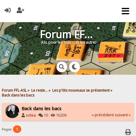
Forum FFL-ASL
ASL pour les nuls … et les autres !
Forum FFL-ASL
»
Le reste...
»
Les p'tits nouveaux se présentent
»
Back dans les bacs
Back dans les bacs
« précédent
suivant »
solea
·
10 ·
16209
1
Pages: