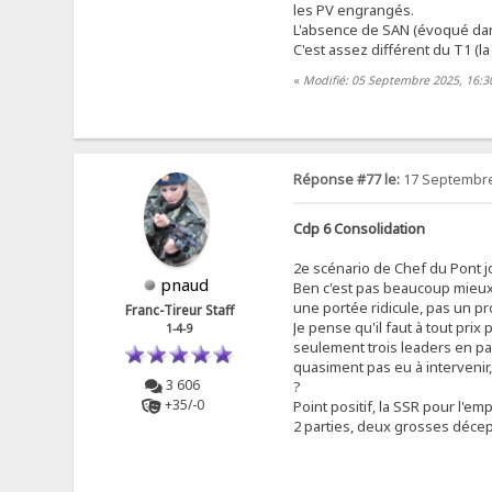
les PV engrangés.
L'absence de SAN (évoqué dan
C'est assez différent du T1 (la
«
Modifié: 05 Septembre 2025, 16:3
Réponse #77 le:
17 Septembre
Cdp 6 Consolidation
2e scénario de Chef du Pont jo
pnaud
Ben c'est pas beaucoup mieux..
une portée ridicule, pas un pr
Franc-Tireur Staff
Je pense qu'il faut à tout pri
1-4-9
seulement trois leaders en part
quasiment pas eu à intervenir, 
3 606
?
+35/-0
Point positif, la SSR pour l'em
2 parties, deux grosses décept