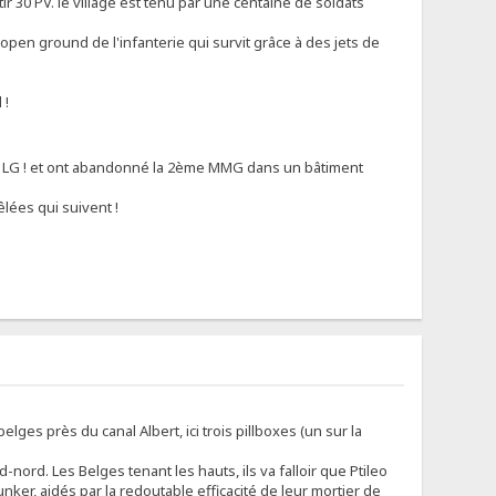
 30 PV. le village est tenu par une centaine de soldats
pen ground de l'infanterie qui survit grâce à des jets de
 !
eur LG ! et ont abandonné la 2ème MMG dans un bâtiment
lées qui suivent !
lges près du canal Albert, ici trois pillboxes (un sur la
ord. Les Belges tenant les hauts, ils va falloir que Ptileo
ker, aidés par la redoutable efficacité de leur mortier de