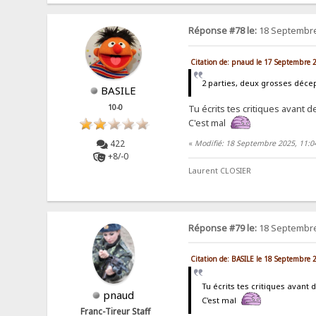
Réponse #78 le:
18 Septembre
Citation de: pnaud le 17 Septembre 
2 parties, deux grosses décep
BASILE
10-0
Tu écrits tes critiques avant 
C'est mal
422
«
Modifié: 18 Septembre 2025, 11:0
+8/-0
Laurent CLOSIER
Réponse #79 le:
18 Septembre
Citation de: BASILE le 18 Septembre 
Tu écrits tes critiques avant 
pnaud
C'est mal
Franc-Tireur Staff