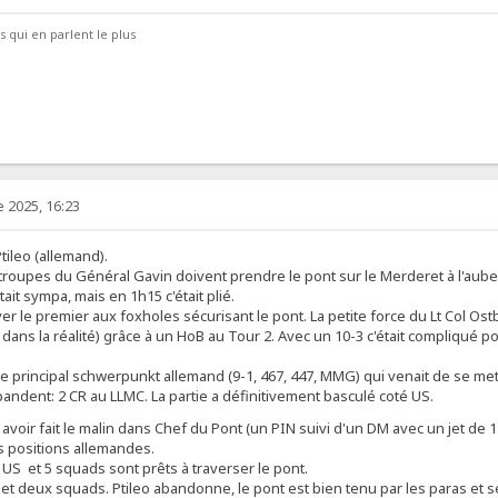
 qui en parlent le plus
 2025, 16:23
tileo (allemand).
troupes du Général Gavin doivent prendre le pont sur le Merderet à l'aube 
était sympa, mais en 1h15 c'était plié.
r le premier aux foxholes sécurisant le pont. La petite force du Lt Col Ostber
s la réalité) grâce à un HoB au Tour 2. Avec un 10-3 c'était compliqué pour
e principal schwerpunkt allemand (9-1, 467, 447, MMG) qui venait de se mettre
ébandent: 2 CR au LLMC. La partie a définitivement basculé coté US.
avoir fait le malin dans Chef du Pont (un PIN suivi d'un DM avec un jet de 
es positions allemandes.
rs US et 5 squads sont prêts à traverser le pont.
n et deux squads. Ptileo abandonne, le pont est bien tenu par les paras et 