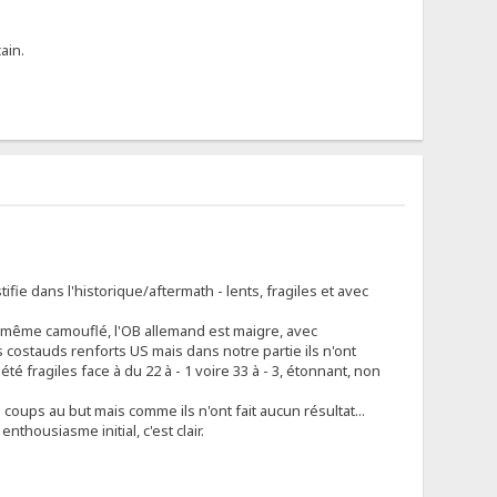
ain.
fie dans l'historique/aftermath - lents, fragiles et avec
and même camouflé, l'OB allemand est maigre, avec
es costauds renforts US mais dans notre partie ils n'ont
té fragiles face à du 22 à - 1 voire 33 à - 3, étonnant, non
 coups au but mais comme ils n'ont fait aucun résultat...
housiasme initial, c'est clair.