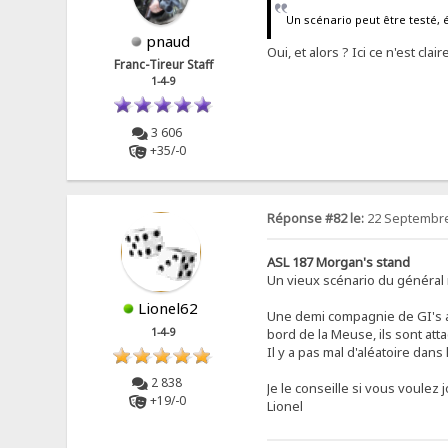
Un scénario peut être testé, é
pnaud
Oui, et alors ? Ici ce n'est cla
Franc-Tireur Staff
1-4-9
3 606
+35/-0
Réponse #82 le:
22 Septembre
ASL 187 Morgan's stand
Un vieux scénario du général 
Lionel62
Une demi compagnie de GI's a
1-4-9
bord de la Meuse, ils sont a
Il y a pas mal d'aléatoire dan
2 838
Je le conseille si vous voule
+19/-0
Lionel