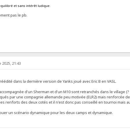
quilibré et sans intérêt ludique.
irement pas le pb.
 2025, 21:43
réédité dans la dernière version de Yanks joué avec Eric B en VASL.
ccompagnée d'un Sherman et d'un M10 sont retranchés dans le village (? 
ttaqués par une compagnie allemande peu motivée (ELR2) mais renforcée d
s les renforts des deux cotés et il n'est donc pas conseillé en tournoi mais 
z jouer un scénario dynamique pour les deux camps et dynamique.