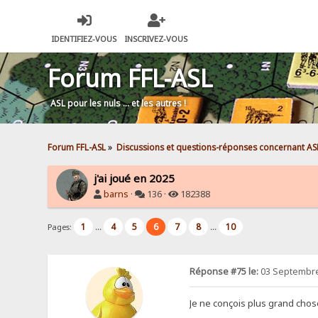
IDENTIFIEZ-VOUS
INSCRIVEZ-VOUS
Forum FFL-ASL
ASL pour les nuls … et les autres !
Forum FFL-ASL
»
Discussions et questions-réponses concernant AS
j'ai joué en 2025
barns
·
136 ·
182388
1
4
5
6
7
8
10
Pages:
...
...
Réponse #75 le:
03 Septembre
Je ne conçois plus grand chos