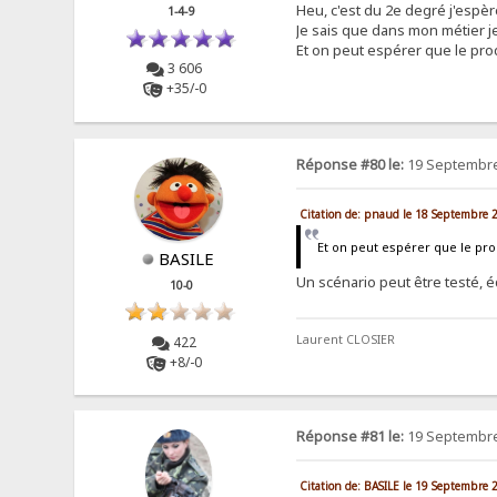
Heu, c'est du 2e degré j'espèr
1-4-9
Je sais que dans mon métier j
Et on peut espérer que le produi
3 606
+35/-0
Réponse #80 le:
19 Septembre
Citation de: pnaud le 18 Septembre 
Et on peut espérer que le produ
BASILE
Un scénario peut être testé, éq
10-0
Laurent CLOSIER
422
+8/-0
Réponse #81 le:
19 Septembre
Citation de: BASILE le 19 Septembre 