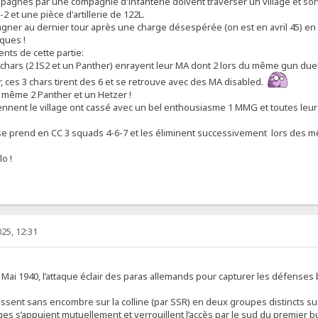
agnés par une compagnie d'infanterie doivent traverser un village et sortir
 et une pièce d'artillerie de 122L.
gner au dernier tour après une charge désespérée (on est en avril 45) en o
ques !
nts de cette partie:
 chars (2 IS2 et un Panther) enrayent leur MA dont 2 lors du même gun duel
r, ces 3 chars tirent des 6 et se retrouve avec des MA disabled.
d même 2 Panther et un Hetzer !
 tiennent le village ont cassé avec un bel enthousiasme 1 MMG et toutes l
se prend en CC 3 squads 4-6-7 et les éliminent successivement lors des mê
lo !
25, 12:31
 Mai 1940, l’attaque éclair des paras allemands pour capturer les défenses be
ssent sans encombre sur la colline (par SSR) en deux groupes distincts sud-n
es s’appuient mutuellement et verrouillent l’accès par le sud du premier bun