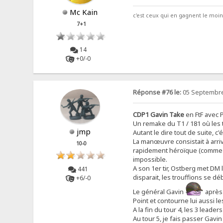
Mc Kain
c'est ceux qui en gagnent le moins
7+1
14
+0/-0
Réponse #76 le:
05 Septembre
CDP1 Gavin Take
en FtF avec P
Un remake du T1 / 181 où les 
jmp
Autant le dire tout de suite, c'
La manœuvre consistait à arrive
10-0
rapidement héroïque (comme dan
impossible.
A son 1er tir, Ostberg met DM l
441
disparait, les trouffions se d
+6/-0
Le général Gavin
après 
Point et contourne lui aussi l
A la fin du tour 4, les 3 leade
Au tour 5, je fais passer Gavi