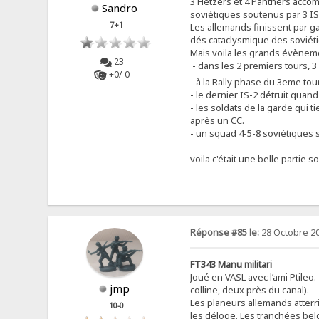
3 Hetzers et 4 Panthers accomp
Sandro
soviétiques soutenus par 3 IS-2
7+1
Les allemands finissent par ga
dés cataclysmique des soviéti
Mais voila les grands évèneme
23
- dans les 2 premiers tours, 3
+0/-0
- à la Rally phase du 3eme tou
- le dernier IS-2 détruit quan
- les soldats de la garde qui
après un CC.
- un squad 4-5-8 soviétiques 
voila c'était une belle partie so
Réponse #85 le:
28 Octobre 20
FT343 Manu militari
Joué en VASL avec l’ami Ptileo.
jmp
colline, deux près du canal).
Les planeurs allemands atterri
10-0
les déloge. Les tranchées belg