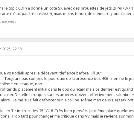
s le topic CDP) a donné un coté SK avec des brouettes de jets 2FP@+3/+4.
 carte n'était pas très réaliste), mais moins tendu, de mémoire, pour l'améric
0 par jmp
»
 2025, 22:38
ué vs Kodiak après le décevant "defiance before Hill 30".
. Toujours pas compris le pourquoi de la présence des 436 - rien ne le justi
oblème en attaque, non...
x profiter du placement initial dans le dos du ricain mais ce dernier est qu
iculier. De telles troupes sur les arrières doivent effectivement ralentir l
alors... je me suis fait défoncer sur la colline. Même mes deux Berserk ont é
ploi en Tir indirect des 75 IG18. Très bien pensée. J'ai même placé quelques
ions. Trop tard pour changer ma critique dans VV mais je reviens sur mon ent