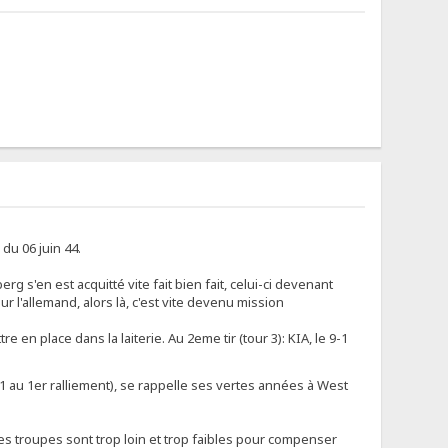
du 06 juin 44.
g s'en est acquitté vite fait bien fait, celui-ci devenant
 l'allemand, alors là, c'est vite devenu mission
 en place dans la laiterie. Au 2eme tir (tour 3): KIA, le 9-1
11 au 1er ralliement), se rappelle ses vertes années à West
ses troupes sont trop loin et trop faibles pour compenser