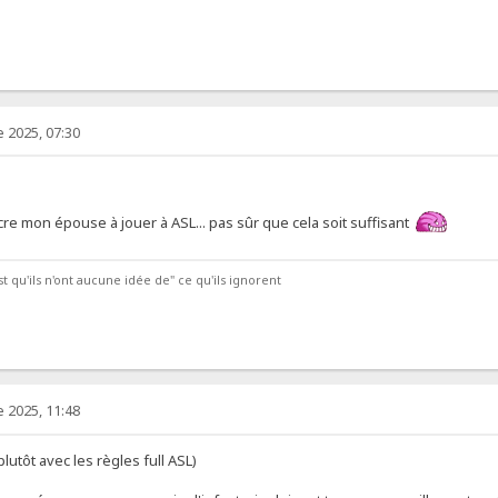
 2025, 07:30
cre mon épouse à jouer à ASL... pas sûr que cela soit suffisant
t qu'ils n'ont aucune idée de" ce qu'ils ignorent
 2025, 11:48
plutôt avec les règles full ASL)