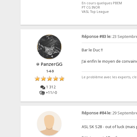
En cours quelques PBEM
PT CG INOR
VASL Top League
Réponse #83 le:
23 Septembre
Bar le Duc !!
J'ai enfin le moyen de convain
PanzerGG
1-4-9
Le problème avec les experts, c'es
1 312
+11/-0
Réponse #84 le:
29 Septembre
ASL SK S28 - out of luck (mais 