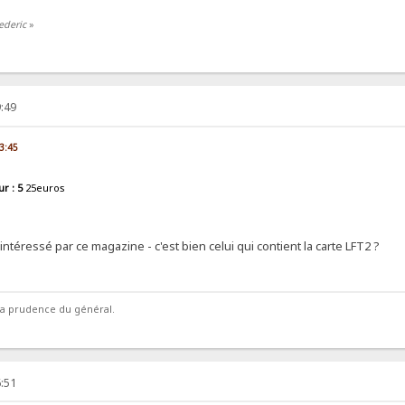
ederic
»
:49
13:45
r : 5
25euros
 intéressé par ce magazine - c'est bien celui qui contient la carte LFT2 ?
la prudence du général.
:51