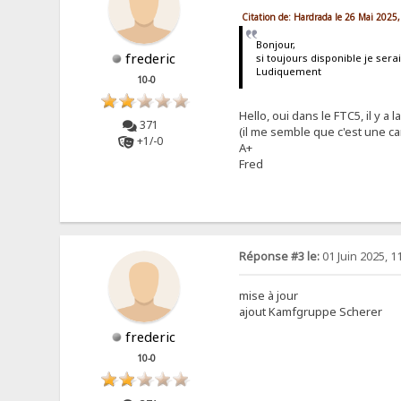
Citation de: Hardrada le 26 Mai 2025,
Bonjour,
frederic
si toujours disponible je sera
Ludiquement
10-0
Hello, oui dans le FTC5, il y a la
371
(il me semble que c'est une ca
+1/-0
A+
Fred
Réponse #3 le:
01 Juin 2025, 1
mise à jour
ajout Kamfgruppe Scherer
frederic
10-0