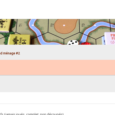
nd ménage #2
fs (jamais joués, complet, non découpés)