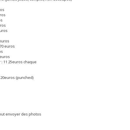
ros
uros
os
uros
euros
 euros
 70 euros
os
 euros
r : 11 25euros chaque
120euros (punched)
 peut envoyer des photos