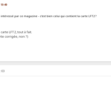
 19:49
i intéressé par ce magazine - c'est bien celui qui contient la carte LFT2 ?
 carte LFT2, tout à fait.
rte corrigée, non ?)
1:03