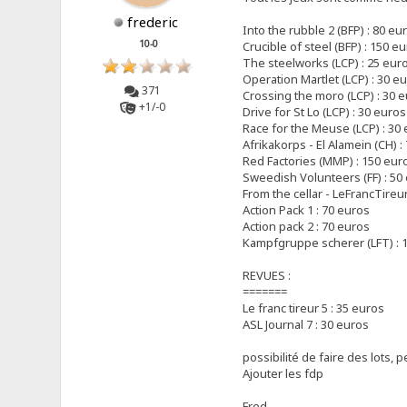
frederic
Into the rubble 2 (BFP) : 80 eu
10-0
Crucible of steel (BFP) : 150 e
The steelworks (LCP) : 25 eur
Operation Martlet (LCP) : 30 e
371
Crossing the moro (LCP) : 30 
+1/-0
Drive for St Lo (LCP) : 30 euros
Race for the Meuse (LCP) : 30
Afrikakorps - El Alamein (CH) :
Red Factories (MMP) : 150 eur
Sweedish Volunteers (FF) : 50
From the cellar - LeFrancTireu
Action Pack 1 : 70 euros
Action pack 2 : 70 euros
Kampfgruppe scherer (LFT) : 
REVUES :
=======
Le franc tireur 5 : 35 euros
ASL Journal 7 : 30 euros
possibilité de faire des lots,
Ajouter les fdp
Fred