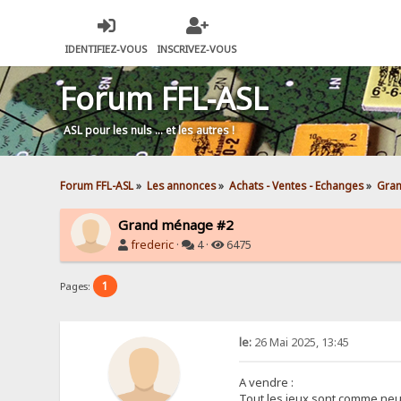
IDENTIFIEZ-VOUS
INSCRIVEZ-VOUS
Forum FFL-ASL
ASL pour les nuls … et les autres !
Forum FFL-ASL
»
Les annonces
»
Achats - Ventes - Echanges
»
Gra
Grand ménage #2
frederic
·
4 ·
6475
1
Pages:
le:
26 Mai 2025, 13:45
A vendre :
Tout les jeux sont comme neu